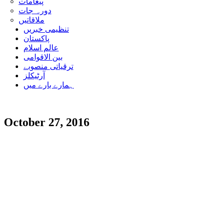
پیغامات
دورہ جات
ملاقاتیں
تنظیمی خبریں
پاکستان
عالم اسلام
بین الاقوامی
ترقیاتی منصوبے
آرٹیکلز
ہمارے بارے میں
October 27, 2016