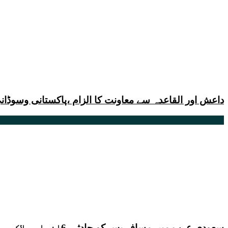
داعش اور القاعدہ سے معاونت کا الزام ،پاکستانی وسوڈا
سعودی عرب میں مسافر بس کو حادثہ، 6افراد ہلاک