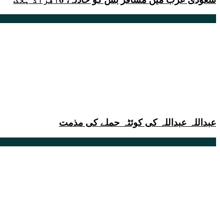
عبداللہ عبداللہ کی کوئٹہ حملے کی مذمت