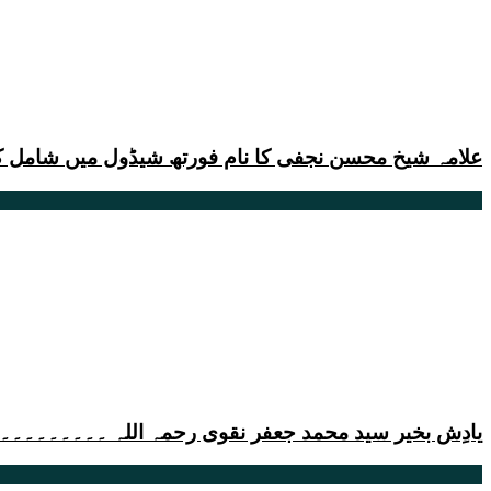
علامہ شیخ محسن نجفی کا نام فورتھ شیڈول میں شامل کر
یادِش بخیر سید محمد جعفر نقوی رحمہ اللہ ۔۔۔۔۔۔۔۔۔