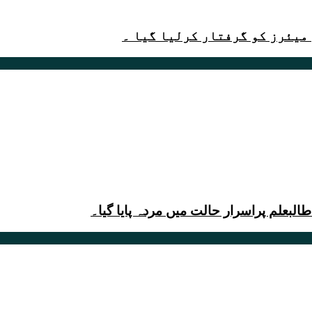
میئرز کو گرفتار کرلیا گیا ۔
لبعلم پراسرار حالت میں مردہ پایا گیا۔