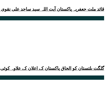
قائد ملت جعفریہ پاکستان آیت اللہ سید ساجد علی نقوی
گلگت بلتستان کو الحاق پاکستان کے اعلان کے علاوہ کوئی