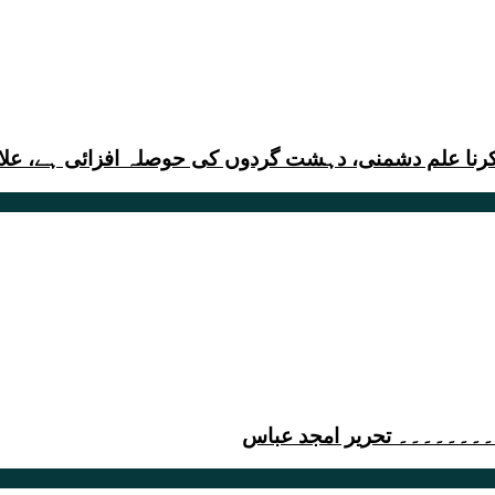
نا علم دشمنی، دہشت گردوں کی حوصلہ افزائی ہے، علام
۔۔۔۔۔۔۔۔ تحریر امجد عباس