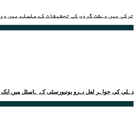
ترکی میں دہشت گردی کی تحقیقات کے سلسلے میں دو 
دہلی کی جواہر لعل نہرو یونیورسٹی کے ہاسٹل میں ایک طا