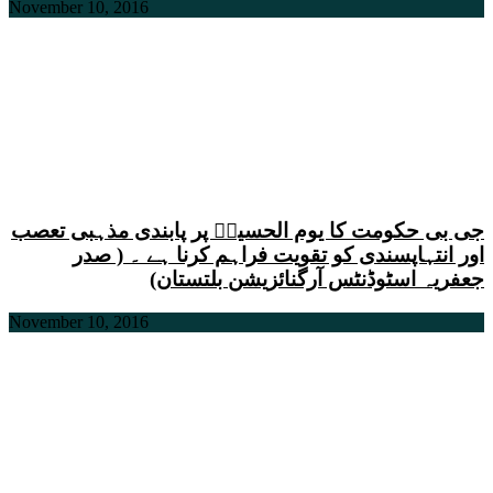
November 10, 2016
جی بی حکومت کا یوم الحسینؑ پر پابندی مذہبی تعصب
اور انتہاپسندی کو تقویت فراہم کرنا ہے ۔ ( صدر
جعفریہ اسٹوڈنٹس آرگنائزیشن بلتستان)
November 10, 2016