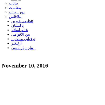
بیانات
پیغامات
دورہ جات
ملاقاتیں
تنظیمی خبریں
پاکستان
عالم اسلام
بین الاقوامی
ترقیاتی منصوبے
آرٹیکلز
ہمارے بارے میں
November 10, 2016