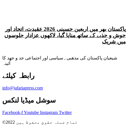
پاکستان بھر میں اربعین حسینی 2026 عقیدت، اتحاد اور
جوش و جذبے کے ساتھ منایا گیا، لاکھوں عزادار جلوسوں
میں شریک
شیعیان پاکستان کی مذهبی , سیاسی اور اجتماعی جد و جهد کا
آئینہ
info@jafariapress.com​
سوشل میڈیا لنکس
Facebook-f
Youtube
Instagram
Twitter
©2022 تمام جملہ حقوق محفوظ ہیں