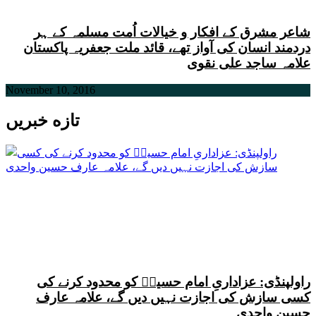
شاعر مشرق کے افکار و خیالات اُمت مسلمہ کے ہر
دردمند انسان کی آواز تھے، قائد ملت جعفریہ پاکستان
علامہ ساجد علی نقوی
November 10, 2016
تازه خبریں
راولپنڈی: عزاداریِ امام حسینؑ کو محدود کرنے کی
کسی سازش کی اجازت نہیں دیں گے، علامہ عارف
حسین واحدی