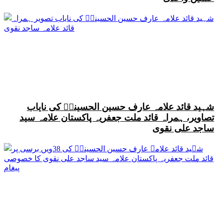
شہید قائد علامہ عارف حسین الحسینیؒ کی نایاب
تصاویر، ہمراہ قائد ملت جعفریہ پاکستان علامہ سید
ساجد علی نقوی