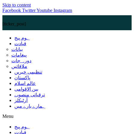
Skip to content
Facebook
Twitter
Youtube
Instagram
[ticker_post]
ہوم پیج
قیادت
بیانات
پیغامات
دورہ جات
ملاقاتیں
تنظیمی خبریں
پاکستان
عالم اسلام
بین الاقوامی
ترقیاتی منصوبے
آرٹیکلز
ہمارے بارے میں
Menu
ہوم پیج
قیادت