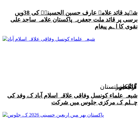
شہید قائد علامہ عارف حسین الحسینیؒ کی 38ویں
برسی پر قائد ملت جعفریہ پاکستان علامہ ساجد علی
نقوی کا اہم پیغام
سندھ
قیادت
کشمیر
آرٹیکلز
ملک بھر سے
گلگت بلتستان
شیعہ علماء کونسل وفاقی علاقہ اسلام آباد کے وفد کی
چہلم کے مرکزی جلوس میں شرکت