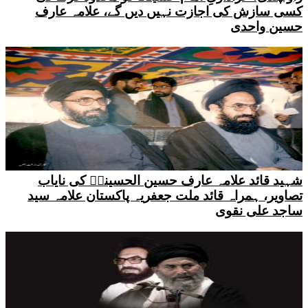
کسی سازش کی اجازت نہیں دیں گے، علامہ عارف
حسین واحدی
شہید قائد علامہ عارف حسین الحسینیؒ کی نایاب
تصاویر، ہمراہ قائد ملت جعفریہ پاکستان علامہ سید
ساجد علی نقوی