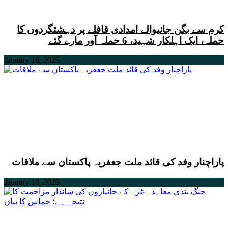
کرم سے بگن جانیوالے امدادی قافلے پر دہشتگردوں کا
حملہ، ایک اہلکار شہید، 6 حملہ آور مارے گئے
January 16, 2025
پاراچنار وفد کی قائد ملت جعفریہ پاکستان سے ملاقات
January 16, 2025