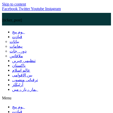
Skip to content
Facebook
Twitter
Youtube
Instagram
[ticker_post]
ہوم پیج
قیادت
بیانات
پیغامات
دورہ جات
ملاقاتیں
تنظیمی خبریں
پاکستان
عالم اسلام
بین الاقوامی
ترقیاتی منصوبے
آرٹیکلز
ہمارے بارے میں
Menu
ہوم پیج
قیادت