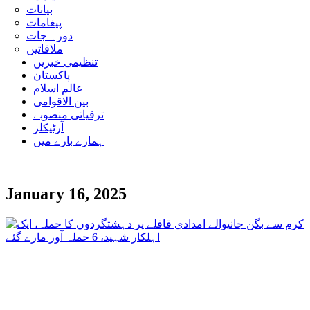
بیانات
پیغامات
دورہ جات
ملاقاتیں
تنظیمی خبریں
پاکستان
عالم اسلام
بین الاقوامی
ترقیاتی منصوبے
آرٹیکلز
ہمارے بارے میں
January 16, 2025