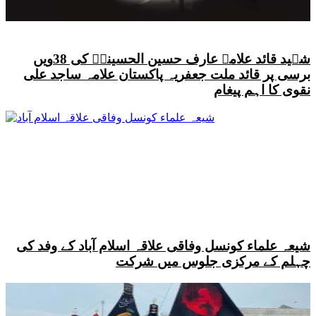
شہید قائد علامہ عارف حسین الحسینیؒ کی 38ویں
برسی پر قائد ملت جعفریہ پاکستان علامہ ساجد علی
نقوی کا اہم پیغام
شیعہ علماء کونسل وفاقی علاقہ اسلام آباد کے وفد کی
چہلم کے مرکزی جلوس میں شرکت