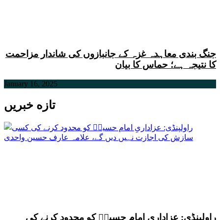
جنگ بندی معاہدہ غزہ کے جانبازوں کی شاندار مزاحمت
کا نتیجہ ہے؛ حماس کا بیان
January 16, 2025
تازه خبریں
راولپنڈی: عزاداریِ امام حسینؑ کو محدود کرنے کی