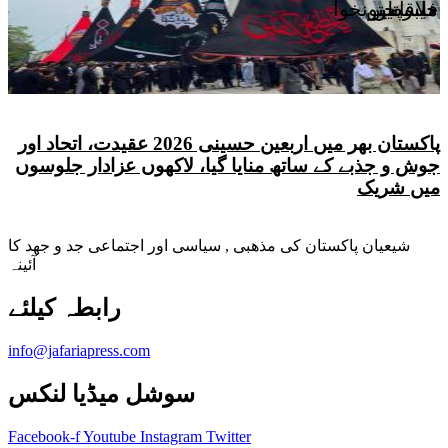
ملاقاتیں
فلسطین
خیبرپختونخوا
پاکستان بھر میں اربعین حسینی 2026 عقیدت، اتحاد اور
جوش و جذبے کے ساتھ منایا گیا، لاکھوں عزادار جلوسوں
میں شریک
شیعیان پاکستان کی مذهبی , سیاسی اور اجتماعی جد و جهد کا
آئینہ
info@jafariapress.com​
سوشل میڈیا لنکس
Facebook-f
Youtube
Instagram
Twitter