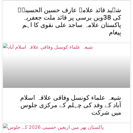
شہید قائد علامہ عارف حسین الحسینیؒ
کی 38ویں برسی پر قائد ملت جعفریہ
پاکستان علامہ ساجد علی نقوی کا اہم
پیغام
شیعہ علماء کونسل وفاقی علاقہ اسلام
آباد کے وفد کی چہلم کے مرکزی جلوس
میں شرکت