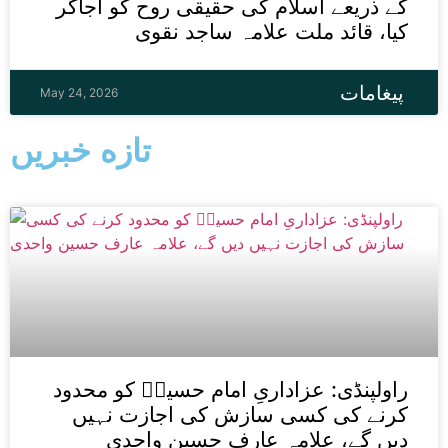
کے ذریعے اسلام کی حقیقی روح کو اجاگر
کیا، قائد ملت علامہ ساجد نقوی
پیغامات
May 24, 2026
تازه خبریں
راولپنڈی: عزاداریِ امام حسینؑ کو محدود
کرنے کی کسی سازش کی اجازت نہیں
دیں گے، علامہ عارف حسین واحدی