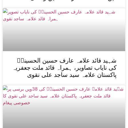
شہید قائد علامہ عارف حسین الحسینیؒ
کی نایاب تصاویر، ہمراہ قائد ملت جعفریہ
پاکستان علامہ سید ساجد علی نقوی