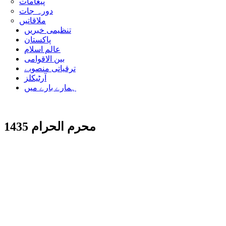
پیغامات
دورہ جات
ملاقاتیں
تنظیمی خبریں
پاکستان
عالم اسلام
بین الاقوامی
ترقیاتی منصوبے
آرٹیکلز
ہمارے بارے میں
محرم الحرام 1435