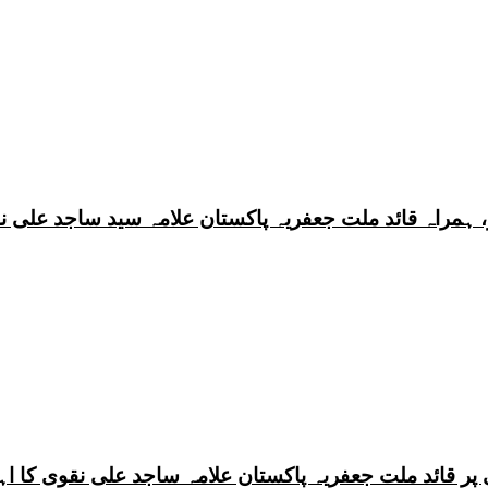
 ہمراہ قائد ملت جعفریہ پاکستان علامہ سید ساجد علی ن