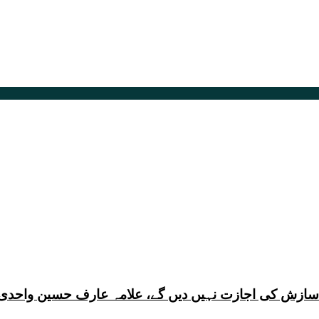
ی سازش کی اجازت نہیں دیں گے، علامہ عارف حسین واحدی