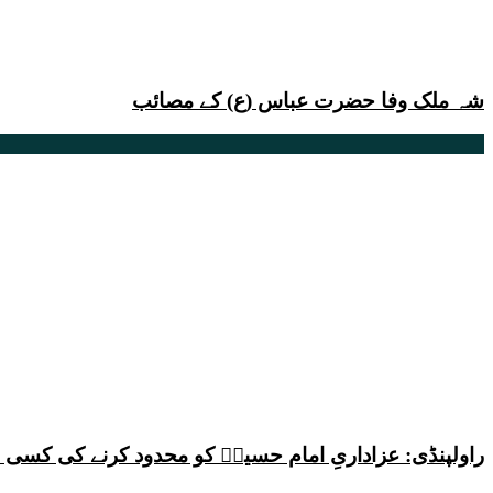
شہ ملک وفا حضرت عباس (ع) کے مصائب
راولپنڈی: عزاداریِ امام حسینؑ کو محدود کرنے کی کس