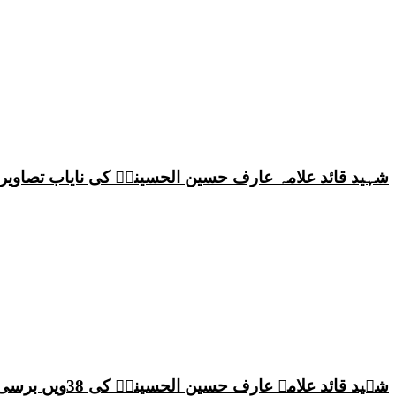
شہید قائد علامہ عارف حسین الحسینیؒ کی نایاب تصاویر،
شہید قائد علامہ عارف حسین الحسینیؒ کی 38ویں برسی پر قائد ملت جعفریہ پاکستان علامہ ساجد علی نقوی کا اہم پیغام