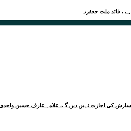
 ، قائد ملت جعفریہ
ی سازش کی اجازت نہیں دیں گے، علامہ عارف حسین واحدی