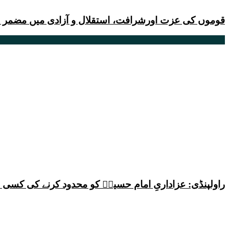
قوموں کی عزت اورشرافت، استقلال و آزادی میں مضمر ہے
راولپنڈی: عزاداریِ امام حسینؑ کو محدود کرنے کی کس