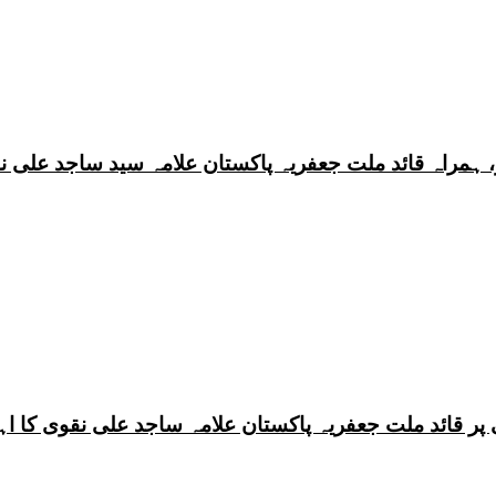
 ہمراہ قائد ملت جعفریہ پاکستان علامہ سید ساجد علی ن