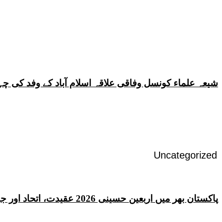
شیعہ علماء کونسل وفاقی علاقہ اسلام آباد کے وفد کی
Uncategorized
پاکستان بھر میں اربعین حسینی 2026 عقیدت، اتحاد اور جوش و جذبے کے ساتھ منایا گیا، لاکھوں عزادار جلوسوں میں شریک