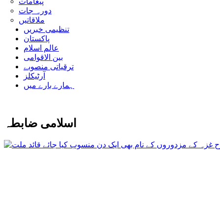
پیغامات
دورہ جات
ملاقاتیں
تنظیمی خبریں
پاکستان
عالم اسلام
بین الاقوامی
ترقیاتی منصوبے
آرٹیکلز
ہمارے بارے میں
اسلامی ضابطہ