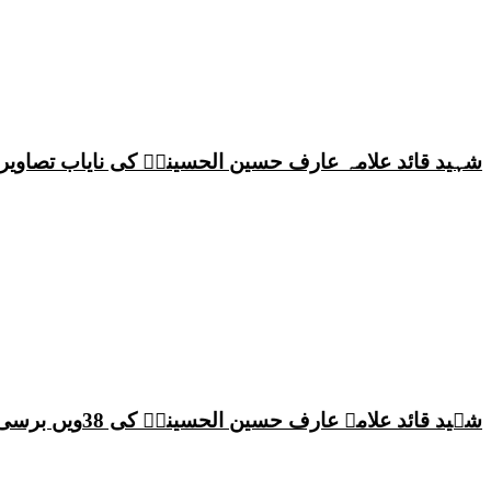
شہید قائد علامہ عارف حسین الحسینیؒ کی نایاب تصاویر،
شہید قائد علامہ عارف حسین الحسینیؒ کی 38ویں برسی پر قائد ملت جعفریہ پاکستان علامہ ساجد علی نقوی کا اہم پیغام