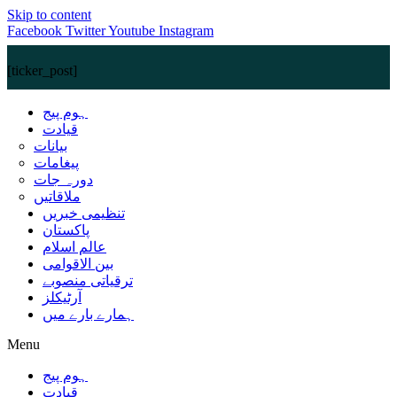
Skip to content
Facebook
Twitter
Youtube
Instagram
[ticker_post]
ہوم پیج
قیادت
بیانات
پیغامات
دورہ جات
ملاقاتیں
تنظیمی خبریں
پاکستان
عالم اسلام
بین الاقوامی
ترقیاتی منصوبے
آرٹیکلز
ہمارے بارے میں
Menu
ہوم پیج
قیادت