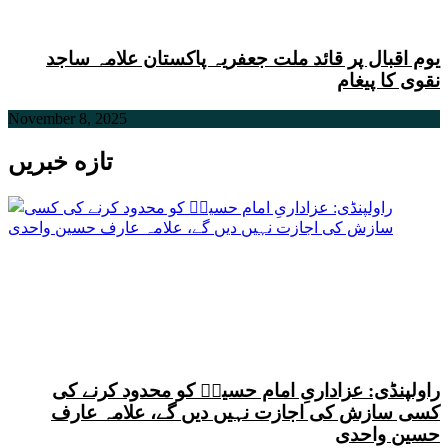
یوم اقبال پر قائد ملت جعفریہ پاکستان علامہ ساجد
نقوی کا پیغام
November 8, 2025
تازه خبریں
راولپنڈی: عزاداریِ امام حسینؑ کو محدود کرنے کی
کسی سازش کی اجازت نہیں دیں گے، علامہ عارف
حسین واحدی