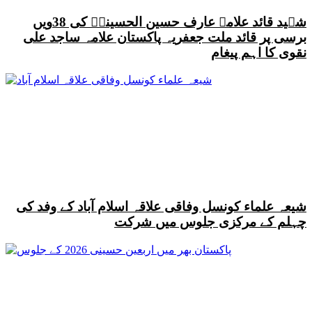
شہید قائد علامہ عارف حسین الحسینیؒ کی 38ویں
برسی پر قائد ملت جعفریہ پاکستان علامہ ساجد علی
نقوی کا اہم پیغام
شیعہ علماء کونسل وفاقی علاقہ اسلام آباد کے وفد کی
چہلم کے مرکزی جلوس میں شرکت