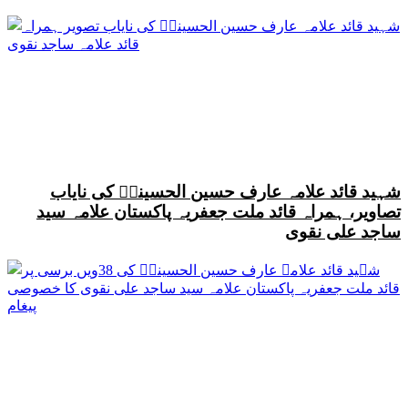
شہید قائد علامہ عارف حسین الحسینیؒ کی نایاب
تصاویر، ہمراہ قائد ملت جعفریہ پاکستان علامہ سید
ساجد علی نقوی