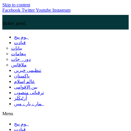
Skip to content
Facebook
Twitter
Youtube
Instagram
[ticker_post]
ہوم پیج
قیادت
بیانات
پیغامات
دورہ جات
ملاقاتیں
تنظیمی خبریں
پاکستان
عالم اسلام
بین الاقوامی
ترقیاتی منصوبے
آرٹیکلز
ہمارے بارے میں
Menu
ہوم پیج
قیادت