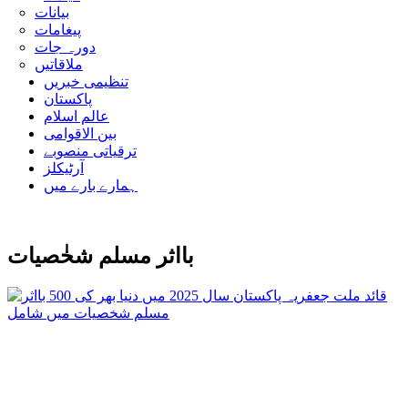
بیانات
پیغامات
دورہ جات
ملاقاتیں
تنظیمی خبریں
پاکستان
عالم اسلام
بین الاقوامی
ترقیاتی منصوبے
آرٹیکلز
ہمارے بارے میں
بااثر مسلم شخٰصیات