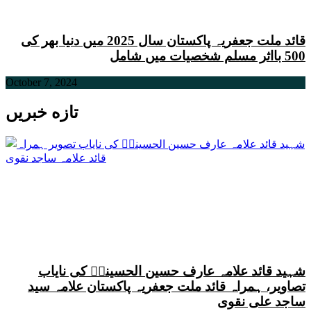
قائد ملت جعفریہ پاکستان سال 2025 میں دنیا بھر کی
500 بااثر مسلم شخصیات میں شامل
October 7, 2024
تازه خبریں
شہید قائد علامہ عارف حسین الحسینیؒ کی نایاب
تصاویر، ہمراہ قائد ملت جعفریہ پاکستان علامہ سید
ساجد علی نقوی