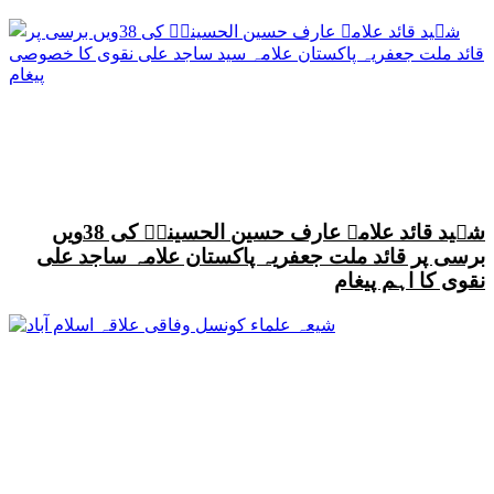
شہید قائد علامہ عارف حسین الحسینیؒ کی 38ویں
برسی پر قائد ملت جعفریہ پاکستان علامہ ساجد علی
نقوی کا اہم پیغام