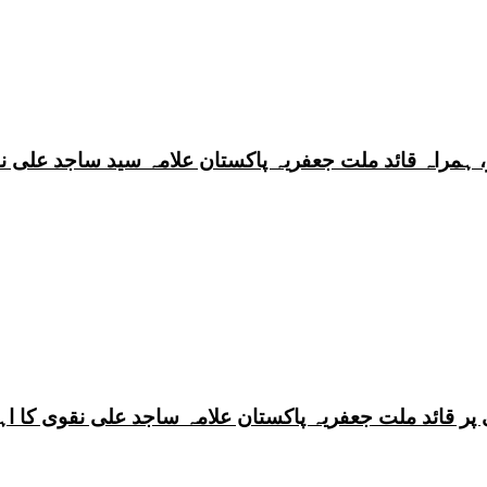
 ہمراہ قائد ملت جعفریہ پاکستان علامہ سید ساجد علی ن