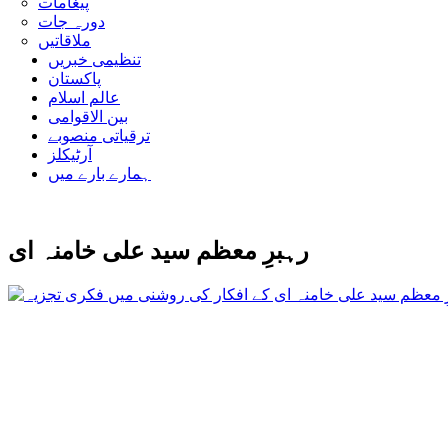
پیغامات
دورہ جات
ملاقاتیں
تنظیمی خبریں
پاکستان
عالم اسلام
بین الاقوامی
ترقیاتی منصوبے
آرٹیکلز
ہمارے بارے میں
رہبرِ معظم سید علی خامنہ ای