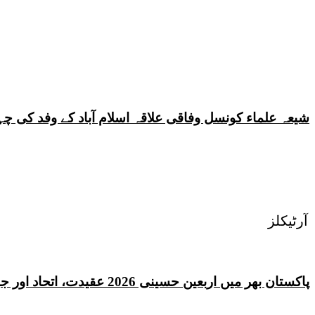
شیعہ علماء کونسل وفاقی علاقہ اسلام آباد کے وفد کی
آرٹیکلز
پاکستان بھر میں اربعین حسینی 2026 عقیدت، اتحاد اور جوش و جذبے کے ساتھ منایا گیا، لاکھوں عزادار جلوسوں میں شریک