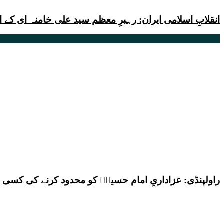
انقلابِ اسلامی ایران: رہبرِ معظم سید علی خامنہ ای کے
راولپنڈی: عزاداریِ امام حسینؑ کو محدود کرنے کی کس