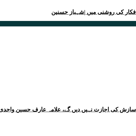
 افکار کی روشنی میں |شہباز حسنین
ی سازش کی اجازت نہیں دیں گے، علامہ عارف حسین واحدی