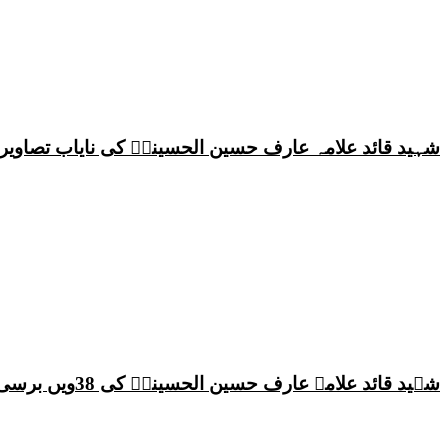
شہید قائد علامہ عارف حسین الحسینیؒ کی نایاب تصاویر،
شہید قائد علامہ عارف حسین الحسینیؒ کی 38ویں برسی پر قائد ملت جعفریہ پاکستان علامہ ساجد علی نقوی کا اہم پیغام