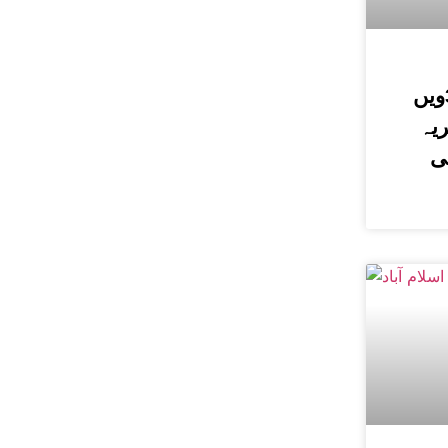
حسین الحسینیؒ کی 38ویں
یہ
ی