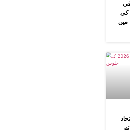
قی
 کی
میں
 اتحاد
تھ