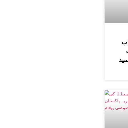
اب
سید