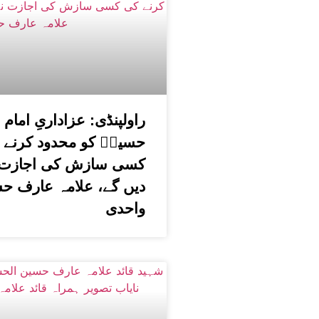
راولپنڈی: عزاداریِ امام
حسینؑ کو محدود کرنے 
کسی سازش کی اجازت 
دیں گے، علامہ عارف ح
واحدی