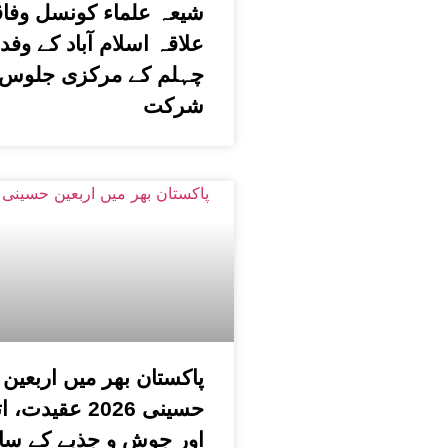
شیعہ علماء کونسل وفا
علاقہ اسلام آباد کے وفد
چہلم کے مرکزی جلوس 
شرکت
پاکستان بھر میں اربعین
حسینی 2026 عقیدت،
اور جوش و جذبے کے سا