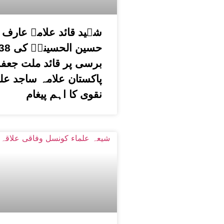
شہید قائد علامہ عارف
برسی پر قائد ملت جعفر
پاکستان علامہ ساجد عل
نقوی کا اہم پیغام