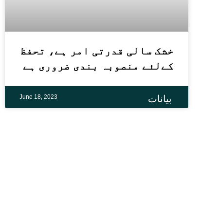
خشک سالی قدرتی امر ہے، تحفظ
کےلئے منصوبہ بندی ضروری ہے
June 18, 2023
بیانات