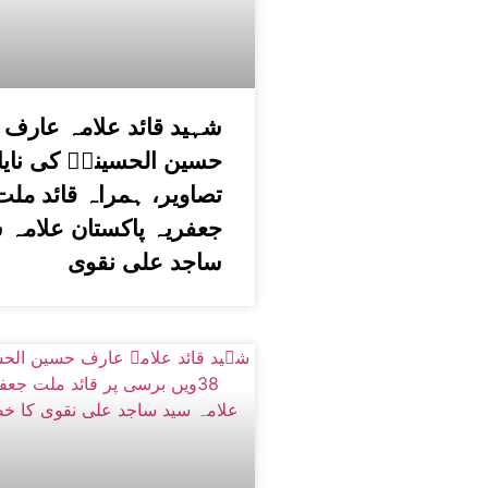
شہید قائد علامہ عارف
حسین الحسینیؒ کی نای
تصاویر، ہمراہ قائد ملت
جعفریہ پاکستان علامہ 
ساجد علی نقوی