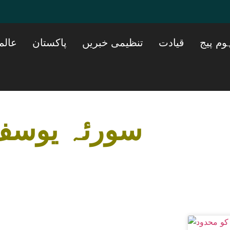
وم پیج
قیادت
تنظیمی خبریں
پاکستان
عالم
سورئہ یوس