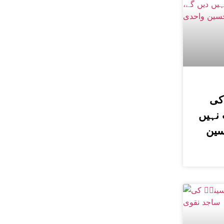
کی
نہیں
سین