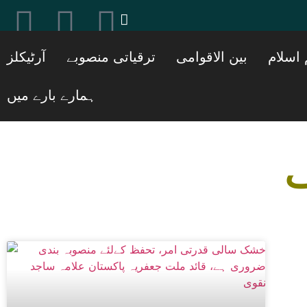
[ticker_post]
 اسلام
بین الاقوامی
ترقیاتی منصوبے
آرٹیکلز
ہمارے بارے میں
ف