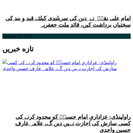
امام علی نقیؑ نے دین کی سربلندی کیلئے قید و بند کی
سختیاں برداشت کیں، قائد ملت جعفریہ
January 3, 2025
تازه خبریں
راولپنڈی: عزاداریِ امام حسینؑ کو محدود کرنے کی
کسی سازش کی اجازت نہیں دیں گے، علامہ عارف
حسین واحدی