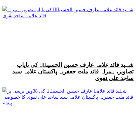
شہید قائد علامہ عارف حسین الحسینیؒ کی نایاب
تصاویر، ہمراہ قائد ملت جعفریہ پاکستان علامہ سید
ساجد علی نقوی