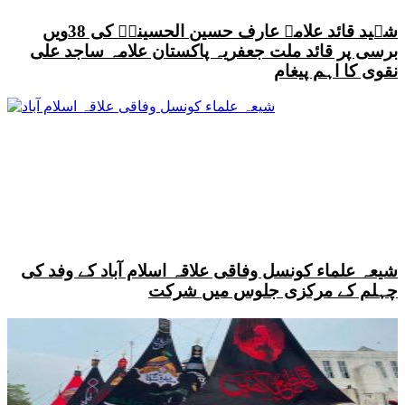
شہید قائد علامہ عارف حسین الحسینیؒ کی 38ویں
برسی پر قائد ملت جعفریہ پاکستان علامہ ساجد علی
نقوی کا اہم پیغام
شیعہ علماء کونسل وفاقی علاقہ اسلام آباد کے وفد کی
چہلم کے مرکزی جلوس میں شرکت