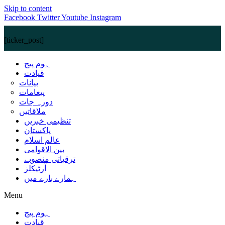
Skip to content
Facebook
Twitter
Youtube
Instagram
[ticker_post]
ہوم پیج
قیادت
بیانات
پیغامات
دورہ جات
ملاقاتیں
تنظیمی خبریں
پاکستان
عالم اسلام
بین الاقوامی
ترقیاتی منصوبے
آرٹیکلز
ہمارے بارے میں
Menu
ہوم پیج
قیادت