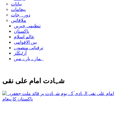
بیانات
پیغامات
دورہ جات
ملاقاتیں
تنظیمی خبریں
پاکستان
عالم اسلام
بین الاقوامی
ترقیاتی منصوبے
آرٹیکلز
ہمارے بارے میں
شہادت امام علی نقی