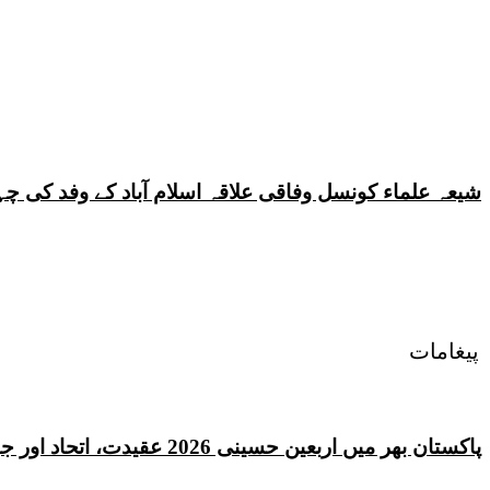
شیعہ علماء کونسل وفاقی علاقہ اسلام آباد کے وفد کی
پیغامات
پاکستان بھر میں اربعین حسینی 2026 عقیدت، اتحاد اور جوش و جذبے کے ساتھ منایا گیا، لاکھوں عزادار جلوسوں میں شریک