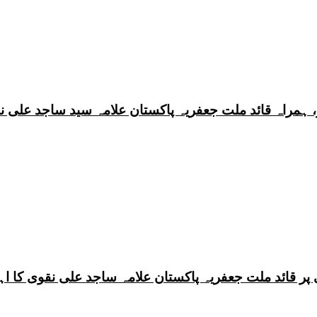
 ہمراہ قائد ملت جعفریہ پاکستان علامہ سید ساجد علی ن