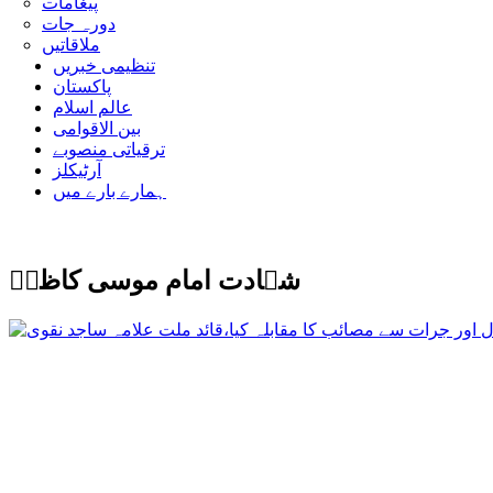
پیغامات
دورہ جات
ملاقاتیں
تنظیمی خبریں
پاکستان
عالم اسلام
بین الاقوامی
ترقیاتی منصوبے
آرٹیکلز
ہمارے بارے میں
شہادت امام موسی کاظمؑ