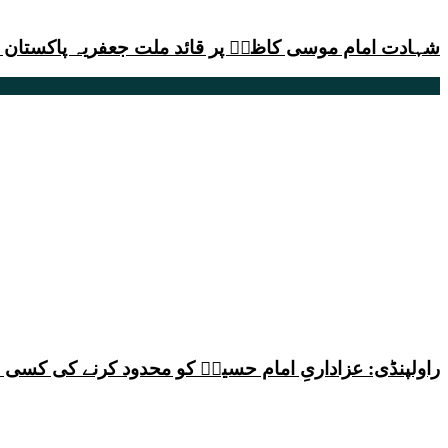
شہادت امام موسی کاظمؑ پر قائد ملت جعفریہ پاکستان کا
راولپنڈی: عزاداریِ امام حسینؑ کو محدود کرنے کی کس