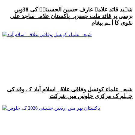
شہید قائد علامہ عارف حسین الحسینیؒ کی 38ویں
برسی پر قائد ملت جعفریہ پاکستان علامہ ساجد علی
نقوی کا اہم پیغام
شیعہ علماء کونسل وفاقی علاقہ اسلام آباد کے وفد کی
چہلم کے مرکزی جلوس میں شرکت