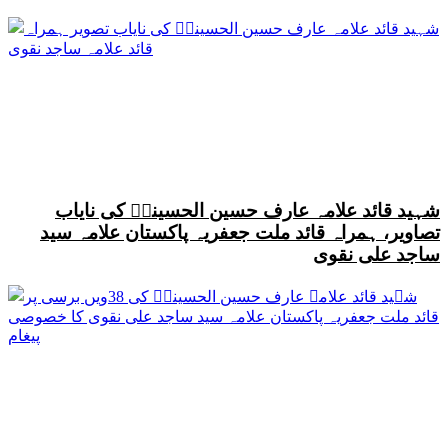
شہید قائد علامہ عارف حسین الحسینیؒ کی نایاب
تصاویر، ہمراہ قائد ملت جعفریہ پاکستان علامہ سید
ساجد علی نقوی