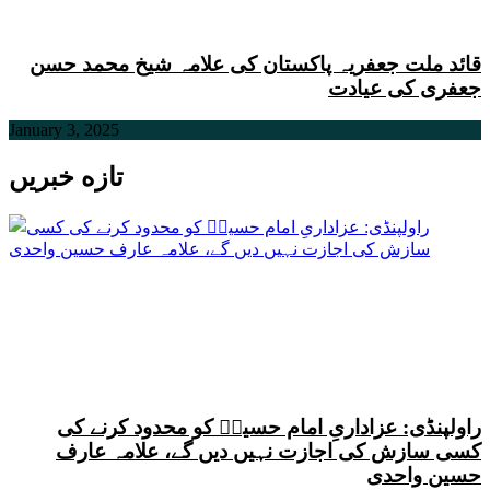
قائد ملت جعفریہ پاکستان کی علامہ شیخ محمد حسن
جعفری کی عیادت
January 3, 2025
تازه خبریں
راولپنڈی: عزاداریِ امام حسینؑ کو محدود کرنے کی
کسی سازش کی اجازت نہیں دیں گے، علامہ عارف
حسین واحدی