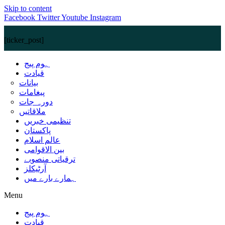
Skip to content
Facebook
Twitter
Youtube
Instagram
[ticker_post]
ہوم پیج
قیادت
بیانات
پیغامات
دورہ جات
ملاقاتیں
تنظیمی خبریں
پاکستان
عالم اسلام
بین الاقوامی
ترقیاتی منصوبے
آرٹیکلز
ہمارے بارے میں
Menu
ہوم پیج
قیادت