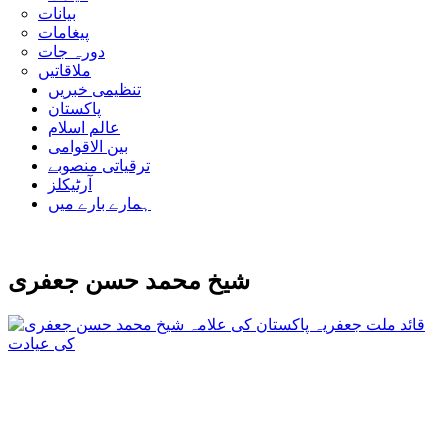
بیانات
پیغامات
دورہ جات
ملاقاتیں
تنظیمی خبریں
پاکستان
عالم اسلام
بین الاقوامی
ترقیاتی منصوبے
آرٹیکلز
ہمارے بارے میں
شیخ محمد حسن جعفری