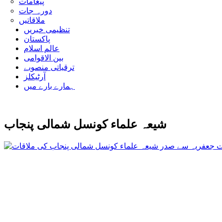
پیغامات
دورہ جات
ملاقاتیں
تنظیمی خبریں
پاکستان
عالم اسلام
بین الاقوامی
ترقیاتی منصوبے
آرٹیکلز
ہمارے بارے میں
شیعہ علماء کونسل شمالی پنجاب