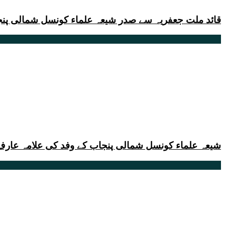
قائد ملت جعفریہ سے صدر شیعہ علماء کونسل شمالی پن
شیعہ علماء کونسل شمالی پنجاب کے وفد کی علامہ عار