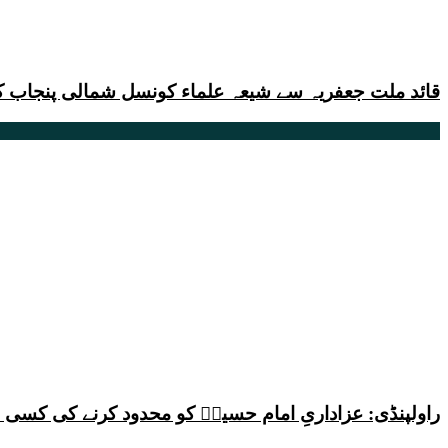
قائد ملت جعفریہ سے شیعہ علماء کونسل شمالی پنجاب کے
راولپنڈی: عزاداریِ امام حسینؑ کو محدود کرنے کی کس