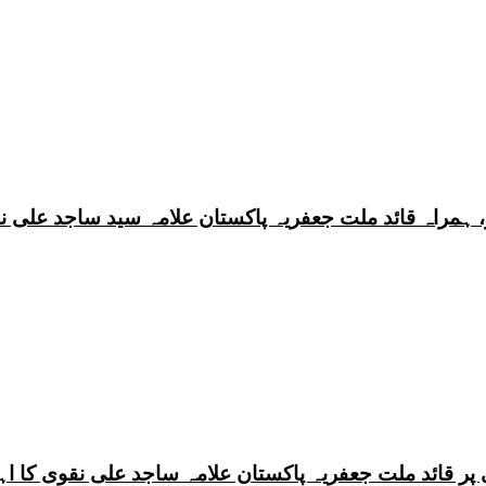
 ہمراہ قائد ملت جعفریہ پاکستان علامہ سید ساجد علی ن