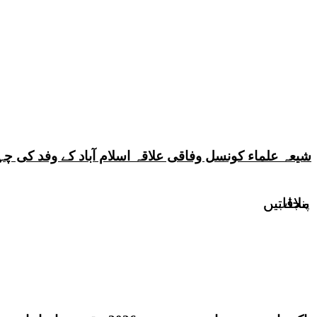
شیعہ علماء کونسل وفاقی علاقہ اسلام آباد کے وفد کی
پنجاب
ملاقاتیں
ملاقاتیں