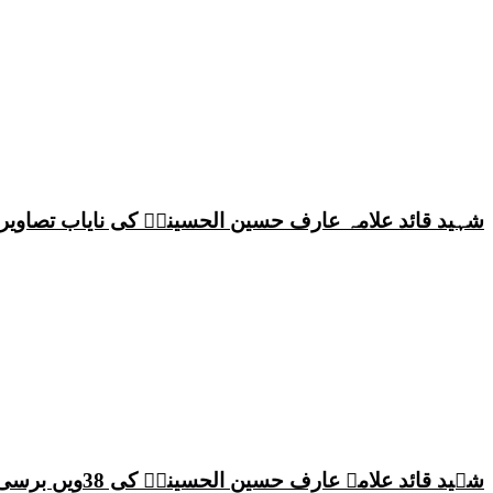
شہید قائد علامہ عارف حسین الحسینیؒ کی نایاب تصاویر،
شہید قائد علامہ عارف حسین الحسینیؒ کی 38ویں برسی پر قائد ملت جعفریہ پاکستان علامہ ساجد علی نقوی کا اہم پیغام