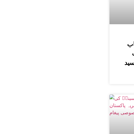
اب
سید