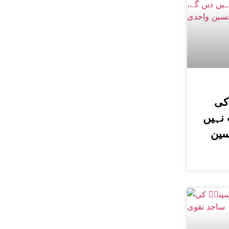
کی
نہیں
سین