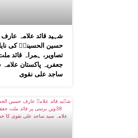
شہید قائد علامہ عارف
حسین الحسینیؒ کی نای
تصاویر، ہمراہ قائد ملت
جعفریہ پاکستان علامہ 
ساجد علی نقوی