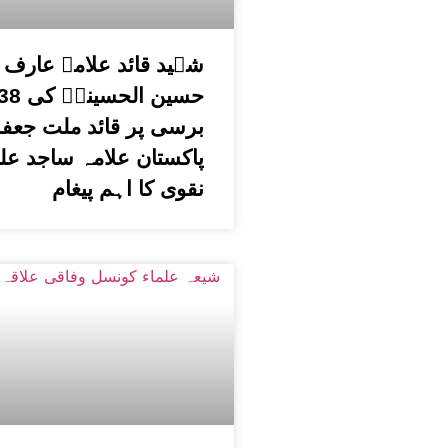
شہید قائد علامہ عارف
برسی پر قائد ملت جعفر
پاکستان علامہ ساجد عل
نقوی کا اہم پیغام