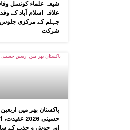
شیعہ علماء کونسل وفا
علاقہ اسلام آباد کے وفد
چہلم کے مرکزی جلوس 
شرکت
پاکستان بھر میں اربعین
حسینی 2026 عقیدت،
اور جوش و جذبے کے سا