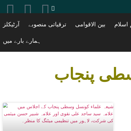
[ticker_post]
 اسلام
بین الاقوامی
ترقیاتی منصوبے
آرٹیکلز
ہمارے بارے میں
سطی پنجاب