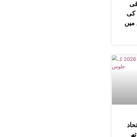
قی
 کی
میں
 اتحاد
تھ