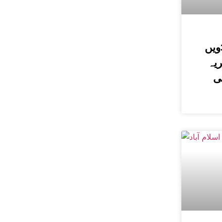
حسین الحسینیؒ کی 38ویں
یہ
ی