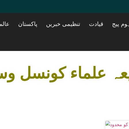
وم پیج
قیادت
تنظیمی خبریں
پاکستان
عالم
ہ علماء کونسل و