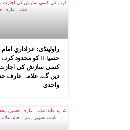
راولپنڈی: عزاداریِ امام
حسینؑ کو محدود کرنے 
کسی سازش کی اجازت 
دیں گے، علامہ عارف ح
واحدی