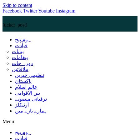
Skip to content
Facebook
Twitter
Youtube
Instagram
[ticker_post]
ہوم پیج
قیادت
بیانات
پیغامات
دورہ جات
ملاقاتیں
تنظیمی خبریں
پاکستان
عالم اسلام
بین الاقوامی
ترقیاتی منصوبے
آرٹیکلز
ہمارے بارے میں
Menu
ہوم پیج
قیادت