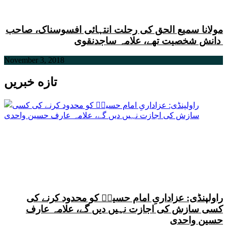
مولانا سمیع الحق کی رحلت انتہائی افسوسناک، صاحب
دانش شخصیت تھے، علامہ ساجدنقوی
November 3, 2018
تازه خبریں
راولپنڈی: عزاداریِ امام حسینؑ کو محدود کرنے کی
کسی سازش کی اجازت نہیں دیں گے، علامہ عارف
حسین واحدی