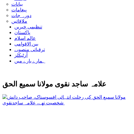
بیانات
پیغامات
دورہ جات
ملاقاتیں
تنظیمی خبریں
پاکستان
عالم اسلام
بین الاقوامی
ترقیاتی منصوبے
آرٹیکلز
ہمارے بارے میں
علامہ ساجد نقوی مولانا سمیع الحق