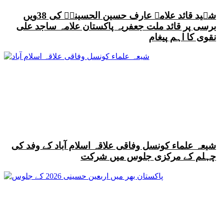
شہید قائد علامہ عارف حسین الحسینیؒ کی 38ویں
برسی پر قائد ملت جعفریہ پاکستان علامہ ساجد علی
نقوی کا اہم پیغام
شیعہ علماء کونسل وفاقی علاقہ اسلام آباد کے وفد کی
چہلم کے مرکزی جلوس میں شرکت