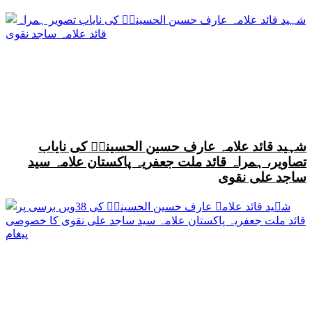
شہید قائد علامہ عارف حسین الحسینیؒ کی نایاب
تصاویر، ہمراہ قائد ملت جعفریہ پاکستان علامہ سید
ساجد علی نقوی