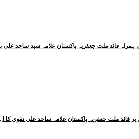
 ہمراہ قائد ملت جعفریہ پاکستان علامہ سید ساجد علی ن