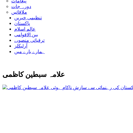
پیغامات
دورہ جات
ملاقاتیں
تنظیمی خبریں
پاکستان
عالم اسلام
بین الاقوامی
ترقیاتی منصوبے
آرٹیکلز
ہمارے بارے میں
علامہ سبطین کاظمی