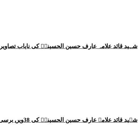
شہید قائد علامہ عارف حسین الحسینیؒ کی نایاب تصاویر،
شہید قائد علامہ عارف حسین الحسینیؒ کی 38ویں برسی پر قائد ملت جعفریہ پاکستان علامہ ساجد علی نقوی کا اہم پیغام