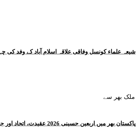
شیعہ علماء کونسل وفاقی علاقہ اسلام آباد کے وفد کی
ملک بھر سے
پاکستان بھر میں اربعین حسینی 2026 عقیدت، اتحاد اور جوش و جذبے کے ساتھ منایا گیا، لاکھوں عزادار جلوسوں میں شریک