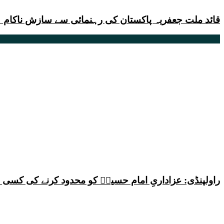
قائد ملت جعفریہ پاکستان کی رہنمائی سے سازش ناکام
راولپنڈی: عزاداریِ امام حسینؑ کو محدود کرنے کی کس