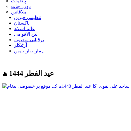
پیغامات
دورہ جات
ملاقاتیں
تنظیمی خبریں
پاکستان
عالم اسلام
بین الاقوامی
ترقیاتی منصوبے
آرٹیکلز
ہمارے بارے میں
عید الفطر 1444 ھ