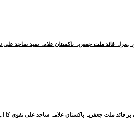
 ہمراہ قائد ملت جعفریہ پاکستان علامہ سید ساجد علی ن