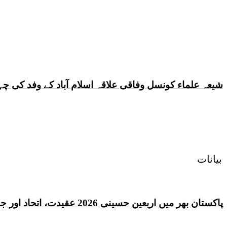
شیعہ علماء کونسل وفاقی علاقہ اسلام آباد کے وفد کی
بیانات
پاکستان بھر میں اربعین حسینی 2026 عقیدت، اتحاد اور جوش و جذبے کے ساتھ منایا گیا، لاکھوں عزادار جلوسوں میں شریک