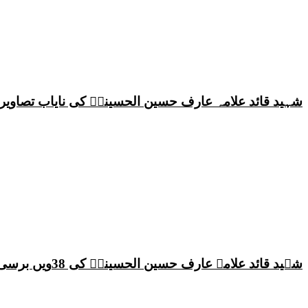
شہید قائد علامہ عارف حسین الحسینیؒ کی نایاب تصاویر،
شہید قائد علامہ عارف حسین الحسینیؒ کی 38ویں برسی پر قائد ملت جعفریہ پاکستان علامہ ساجد علی نقوی کا اہم پیغام