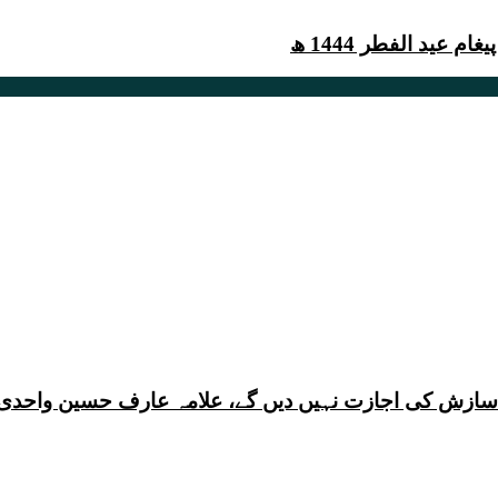
عید الفطر 1444 ھ
ی سازش کی اجازت نہیں دیں گے، علامہ عارف حسین واحدی