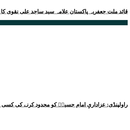
قائد ملت جعفریہ پاکستان علامہ سید ساجد علی نقوی کا پیغام 
راولپنڈی: عزاداریِ امام حسینؑ کو محدود کرنے کی کس