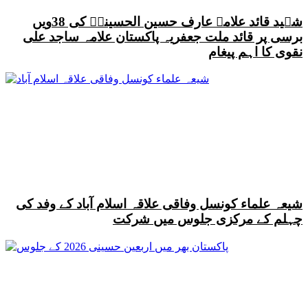
شہید قائد علامہ عارف حسین الحسینیؒ کی 38ویں
برسی پر قائد ملت جعفریہ پاکستان علامہ ساجد علی
نقوی کا اہم پیغام
شیعہ علماء کونسل وفاقی علاقہ اسلام آباد کے وفد کی
چہلم کے مرکزی جلوس میں شرکت