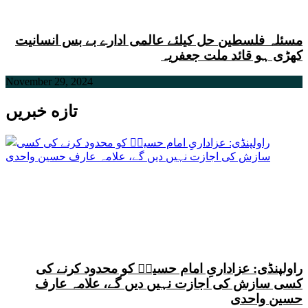
مسئلہ فلسطین حل کیلئے عالمی ادارے بے بس انسانیت
کھڑی ہو قائد ملت جعفریہ
November 29, 2024
تازه خبریں
راولپنڈی: عزاداریِ امام حسینؑ کو محدود کرنے کی
کسی سازش کی اجازت نہیں دیں گے، علامہ عارف
حسین واحدی