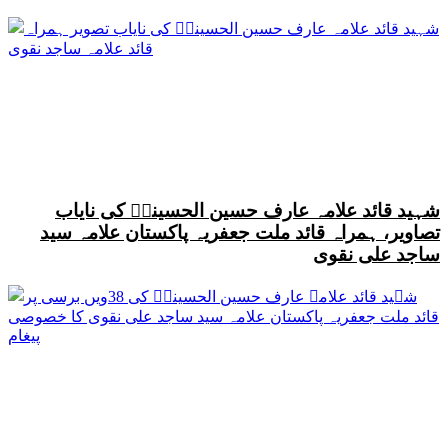
شہید قائد علامہ عارف حسین الحسینیؒ کی نایاب
تصاویر، ہمراہ قائد ملت جعفریہ پاکستان علامہ سید
ساجد علی نقوی