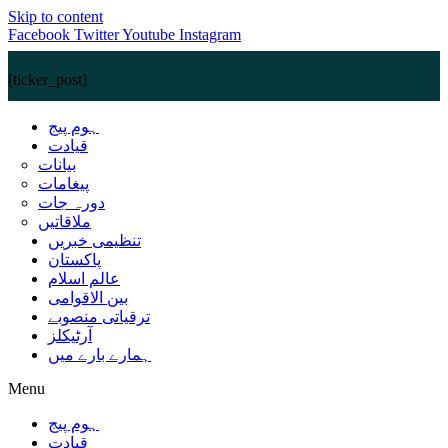
Skip to content
Facebook
Twitter
Youtube
Instagram
[ticker_post]
ہوم پیج
قیادت
بیانات
پیغامات
دورہ جات
ملاقاتیں
تنظیمی خبریں
پاکستان
عالم اسلام
بین الاقوامی
ترقیاتی منصوبے
آرٹیکلز
ہمارے بارے میں
Menu
ہوم پیج
قیادت