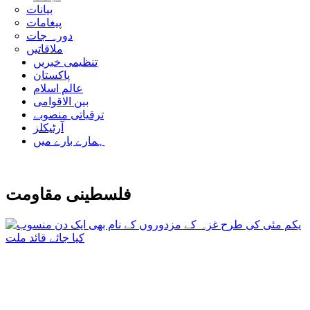
بیانات
پیغامات
دورہ جات
ملاقاتیں
تنظیمی خبریں
پاکستان
عالم اسلام
بین الاقوامی
ترقیاتی منصوبے
آرٹیکلز
ہمارے بارے میں
فلسطینی مقاومت