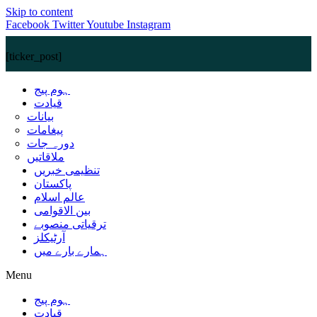
Skip to content
Facebook
Twitter
Youtube
Instagram
[ticker_post]
ہوم پیج
قیادت
بیانات
پیغامات
دورہ جات
ملاقاتیں
تنظیمی خبریں
پاکستان
عالم اسلام
بین الاقوامی
ترقیاتی منصوبے
آرٹیکلز
ہمارے بارے میں
Menu
ہوم پیج
قیادت