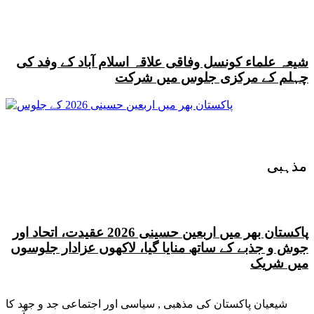
شیعہ علماء کونسل وفاقی علاقہ اسلام آباد کے وفد کی
چہلم کے مرکزی جلوس میں شرکت
مذہبی
مذہبی
پاکستان بھر میں اربعین حسینی 2026 عقیدت، اتحاد اور
جوش و جذبے کے ساتھ منایا گیا، لاکھوں عزادار جلوسوں
میں شریک
شیعیان پاکستان کی مذهبی , سیاسی اور اجتماعی جد و جهد کا