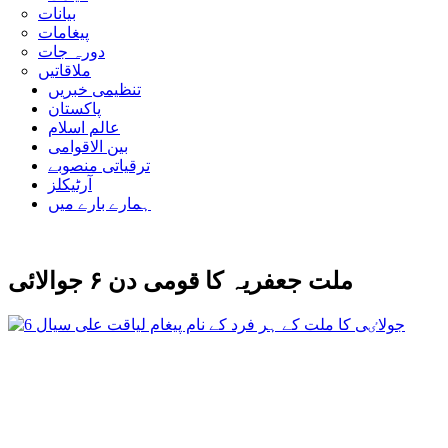
بیانات
پیغامات
دورہ جات
ملاقاتیں
تنظیمی خبریں
پاکستان
عالم اسلام
بین الاقوامی
ترقیاتی منصوبے
آرٹیکلز
ہمارے بارے میں
ملت جعفریہ کا قومی دن ۶ جوالائی