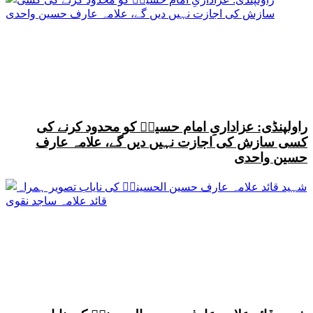
راولپنڈی: عزاداریِ امام حسینؑ کو محدود کرنے کی
کسی سازش کی اجازت نہیں دیں گے، علامہ عارف
حسین واحدی