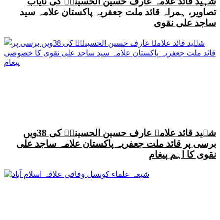
شہید قائد علامہ عارف حسین الحسینیؒ کی نایاب
تصاویر، ہمراہ قائد ملت جعفریہ پاکستان علامہ سید
ساجد علی نقوی
شہید قائد علامہ عارف حسین الحسینیؒ کی 38ویں
برسی پر قائد ملت جعفریہ پاکستان علامہ ساجد علی
نقوی کا اہم پیغام