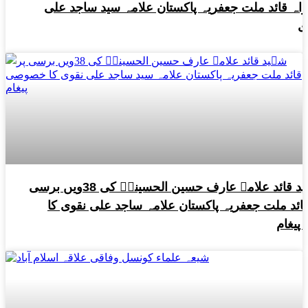
اہ قائد ملت جعفریہ پاکستان علامہ سید ساجد علی
ی
شہید قائد علامہ عارف حسین الحسینیؒ کی 38ویں برسی
قائد ملت جعفریہ پاکستان علامہ ساجد علی نقوی کا
 پیغام