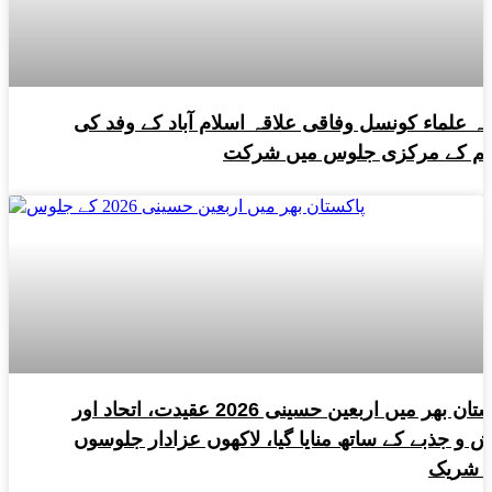
ہ علماء کونسل وفاقی علاقہ اسلام آباد کے وفد کی
م کے مرکزی جلوس میں شرکت
پاکستان بھر میں اربعین حسینی 2026 عقیدت، اتحاد اور
 و جذبے کے ساتھ منایا گیا، لاکھوں عزادار جلوسوں
 شریک