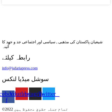
شیعیان پاکستان کی مذهبی , سیاسی اور اجتماعی جد و جهد کا
آئینہ
info@jafariapress.com​
سوشل میڈیا لنکس
cebook-
Youtube
Instagram
Twitter
f
©2022 تمام جملہ حقوق محفوظ ہیں