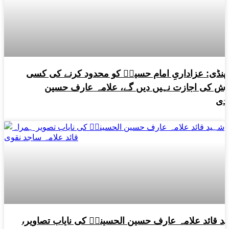
لپنڈی: عزاداریِ امام حسینؑ کو محدود کرنے کی کسی
ش کی اجازت نہیں دیں گے، علامہ عارف حسین
دی
د قائد علامہ عارف حسین الحسینیؒ کی نایاب تصاویر،