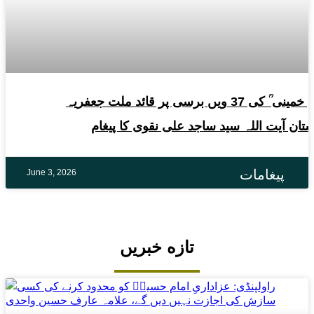
امام خمینی ؒ کی 37 ویں برسی پر قائد ملت جعفریہ
ستان آیت اللہ سید ساجد علی نقوی کا پیغام
پیغامات
June 3, 2026
تازه خبریں