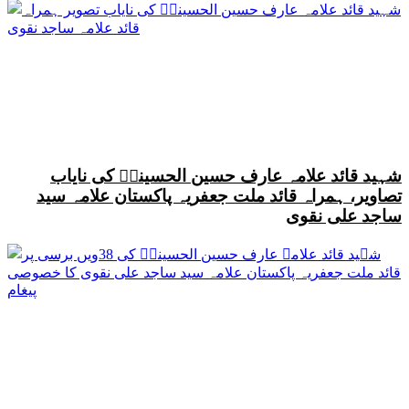
شہید قائد علامہ عارف حسین الحسینیؒ کی نایاب
تصاویر، ہمراہ قائد ملت جعفریہ پاکستان علامہ سید
ساجد علی نقوی