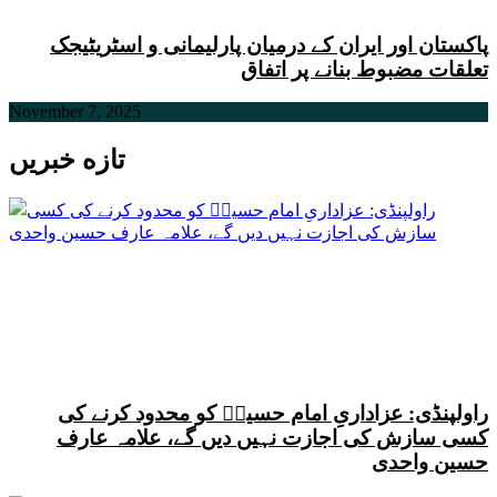
پاکستان اور ایران کے درمیان پارلیمانی و اسٹریٹیجک
تعلقات مضبوط بنانے پر اتفاق
November 7, 2025
تازه خبریں
راولپنڈی: عزاداریِ امام حسینؑ کو محدود کرنے کی
کسی سازش کی اجازت نہیں دیں گے، علامہ عارف
حسین واحدی