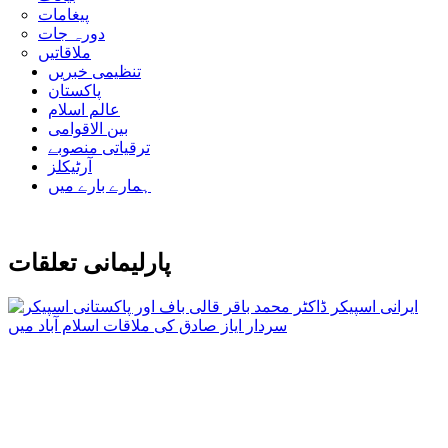
پیغامات
دورہ جات
ملاقاتیں
تنظیمی خبریں
پاکستان
عالم اسلام
بین الاقوامی
ترقیاتی منصوبے
آرٹیکلز
ہمارے بارے میں
پارلیمانی تعلقات