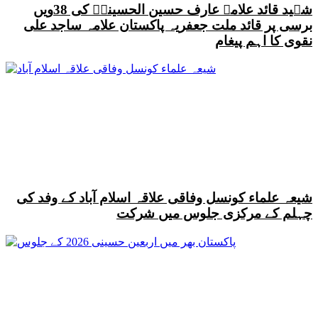
شہید قائد علامہ عارف حسین الحسینیؒ کی 38ویں
برسی پر قائد ملت جعفریہ پاکستان علامہ ساجد علی
نقوی کا اہم پیغام
شیعہ علماء کونسل وفاقی علاقہ اسلام آباد کے وفد کی
چہلم کے مرکزی جلوس میں شرکت