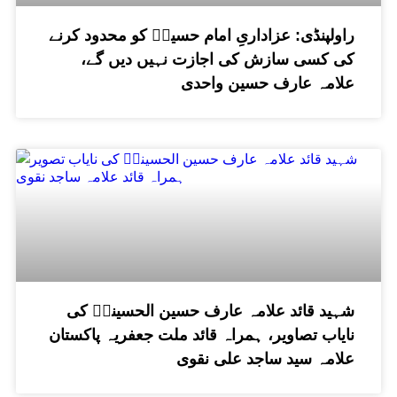
راولپنڈی: عزاداریِ امام حسینؑ کو محدود کرنے
کی کسی سازش کی اجازت نہیں دیں گے،
علامہ عارف حسین واحدی
شہید قائد علامہ عارف حسین الحسینیؒ کی
نایاب تصاویر، ہمراہ قائد ملت جعفریہ پاکستان
علامہ سید ساجد علی نقوی