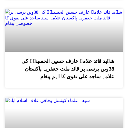
شہید قائد علامہ عارف حسین الحسینیؒ کی
38ویں برسی پر قائد ملت جعفریہ پاکستان
علامہ ساجد علی نقوی کا اہم پیغام