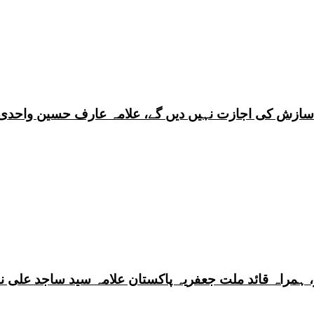
ی سازش کی اجازت نہیں دیں گے، علامہ عارف حسین واحدی
 ہمراہ قائد ملت جعفریہ پاکستان علامہ سید ساجد علی ن