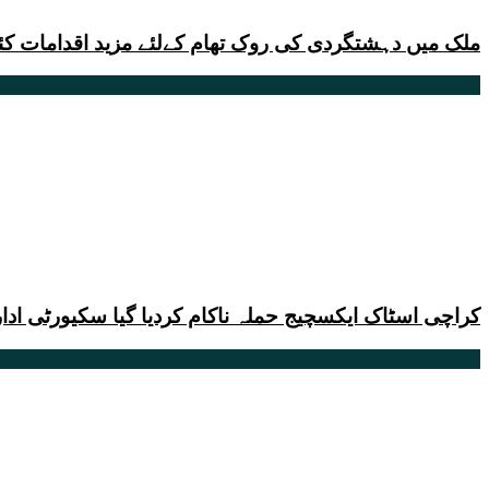
ملک میں دہشتگردی کی روک تھام کےلئے مزید اقدامات کئے
کراچی اسٹاک ایکسچیج حملہ ناکام کردیا گیا سکیورٹی ادا