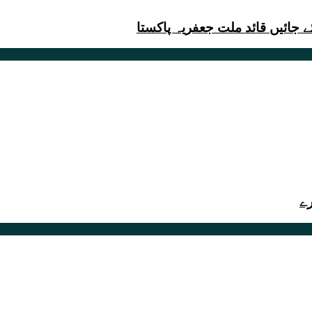
 جائیں قائد ملت جعفریہ پاکستا
رے