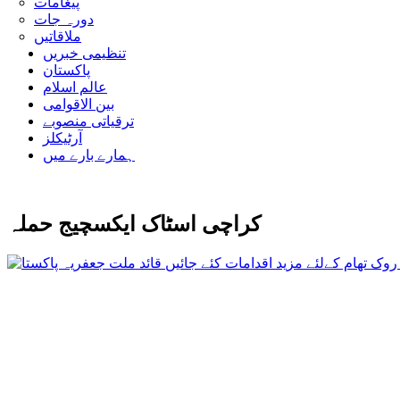
پیغامات
دورہ جات
ملاقاتیں
تنظیمی خبریں
پاکستان
عالم اسلام
بین الاقوامی
ترقیاتی منصوبے
آرٹیکلز
ہمارے بارے میں
کراچی اسٹاک ایکسچیج حملہ