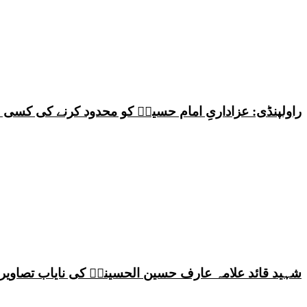
راولپنڈی: عزاداریِ امام حسینؑ کو محدود کرنے کی کس
شہید قائد علامہ عارف حسین الحسینیؒ کی نایاب تصاویر،