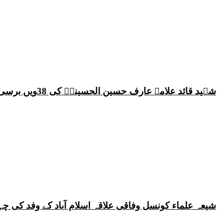
شہید قائد علامہ عارف حسین الحسینیؒ کی 38ویں برسی پر قائد ملت جعفریہ پاکستان علامہ ساجد علی نقوی کا اہم پیغام
شیعہ علماء کونسل وفاقی علاقہ اسلام آباد کے وفد کی