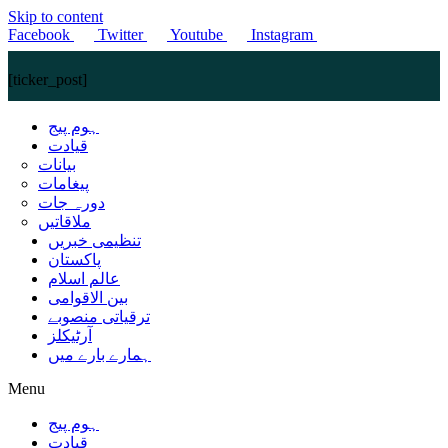
Skip to content
Facebook
Twitter
Youtube
Instagram
[ticker_post]
ہوم پیج
قیادت
بیانات
پیغامات
دورہ جات
ملاقاتیں
تنظیمی خبریں
پاکستان
عالم اسلام
بین الاقوامی
ترقیاتی منصوبے
آرٹیکلز
ہمارے بارے میں
Menu
ہوم پیج
قیادت