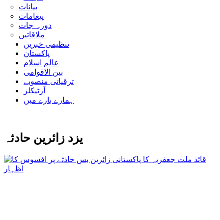
بیانات
پیغامات
دورہ جات
ملاقاتیں
تنظیمی خبریں
پاکستان
عالم اسلام
بین الاقوامی
ترقیاتی منصوبے
آرٹیکلز
ہمارے بارے میں
یزد زائرین حادثہ