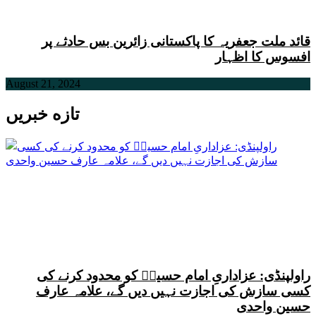
قائد ملت جعفریہ کا پاکستانی زائرین بس حادثے پر
افسوس کا اظہار
August 21, 2024
تازه خبریں
راولپنڈی: عزاداریِ امام حسینؑ کو محدود کرنے کی
کسی سازش کی اجازت نہیں دیں گے، علامہ عارف
حسین واحدی