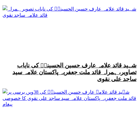
شہید قائد علامہ عارف حسین الحسینیؒ کی نایاب
تصاویر، ہمراہ قائد ملت جعفریہ پاکستان علامہ سید
ساجد علی نقوی