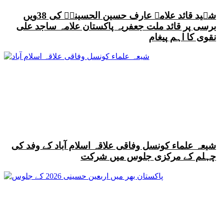
شہید قائد علامہ عارف حسین الحسینیؒ کی 38ویں
برسی پر قائد ملت جعفریہ پاکستان علامہ ساجد علی
نقوی کا اہم پیغام
شیعہ علماء کونسل وفاقی علاقہ اسلام آباد کے وفد کی
چہلم کے مرکزی جلوس میں شرکت