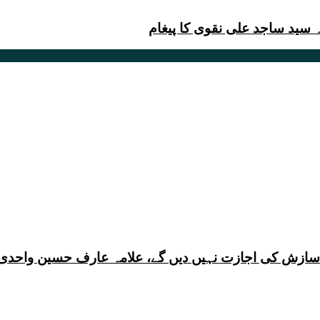
ی سازش کی اجازت نہیں دیں گے، علامہ عارف حسین واحدی