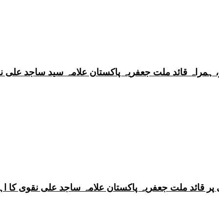
 ہمراہ قائد ملت جعفریہ پاکستان علامہ سید ساجد علی ن