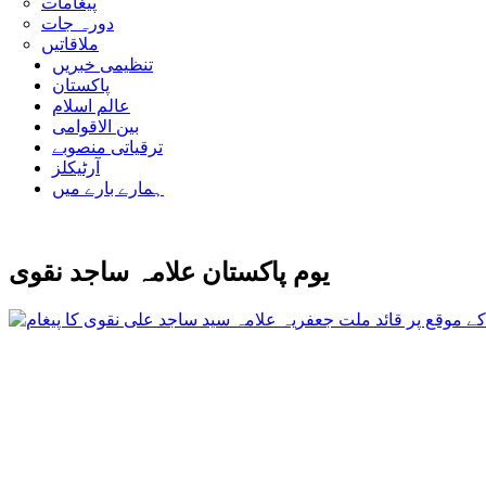
پیغامات
دورہ جات
ملاقاتیں
تنظیمی خبریں
پاکستان
عالم اسلام
بین الاقوامی
ترقیاتی منصوبے
آرٹیکلز
ہمارے بارے میں
یوم پاکستان علامہ ساجد نقوی