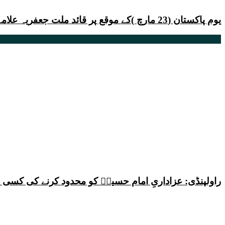
یوم پاکستان (23 مارچ )کے موقع پر قائد ملت جعفریہ علامہ سید ساجد علی نقوی کا پیغام
راولپنڈی: عزاداریِ امام حسینؑ کو محدود کرنے کی کس