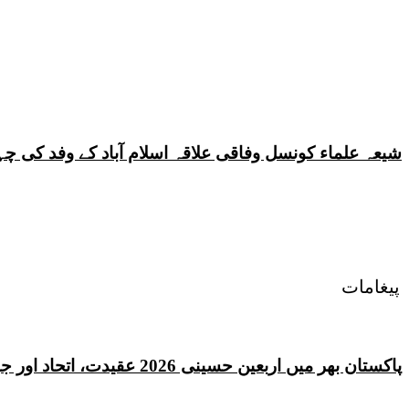
شیعہ علماء کونسل وفاقی علاقہ اسلام آباد کے وفد کی
پیغامات
پاکستان بھر میں اربعین حسینی 2026 عقیدت، اتحاد اور جوش و جذبے کے ساتھ منایا گیا، لاکھوں عزادار جلوسوں میں شریک