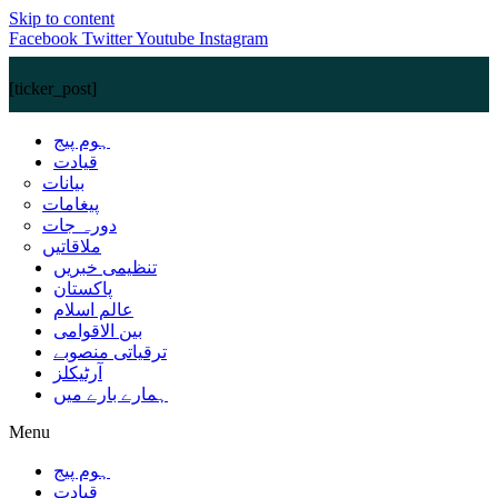
Skip to content
Facebook
Twitter
Youtube
Instagram
[ticker_post]
ہوم پیج
قیادت
بیانات
پیغامات
دورہ جات
ملاقاتیں
تنظیمی خبریں
پاکستان
عالم اسلام
بین الاقوامی
ترقیاتی منصوبے
آرٹیکلز
ہمارے بارے میں
Menu
ہوم پیج
قیادت