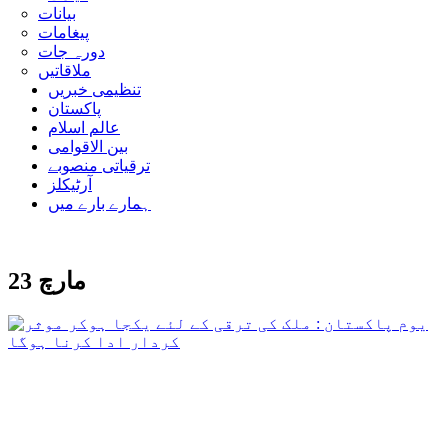
بیانات
پیغامات
دورہ جات
ملاقاتیں
تنظیمی خبریں
پاکستان
عالم اسلام
بین الاقوامی
ترقیاتی منصوبے
آرٹیکلز
ہمارے بارے میں
23 مارچ