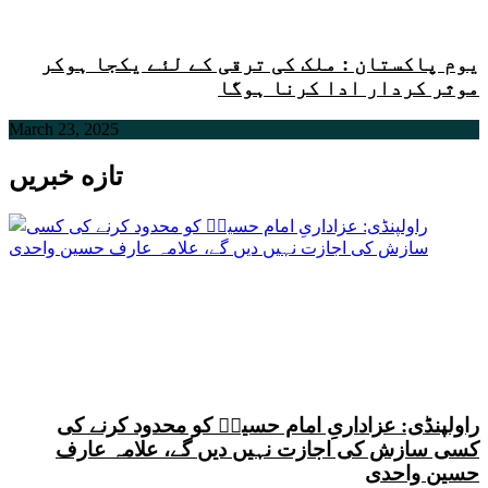
یوم پاکستان : ملک کی ترقی کے لئے یکجا ہوکر
موثر کردار ادا کرنا ہوگا
March 23, 2025
تازه خبریں
راولپنڈی: عزاداریِ امام حسینؑ کو محدود کرنے کی
کسی سازش کی اجازت نہیں دیں گے، علامہ عارف
حسین واحدی