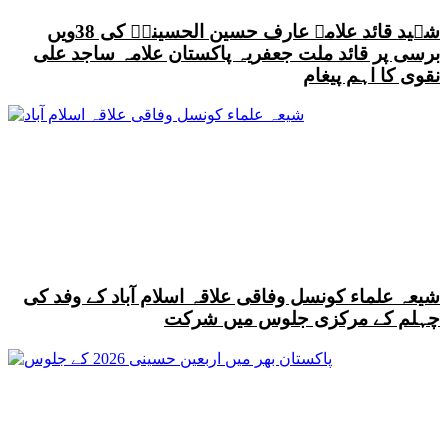
شہید قائد علامہ عارف حسین الحسینیؒ کی 38ویں
برسی پر قائد ملت جعفریہ پاکستان علامہ ساجد علی
نقوی کا اہم پیغام
شیعہ علماء کونسل وفاقی علاقہ اسلام آباد کے وفد کی
چہلم کے مرکزی جلوس میں شرکت