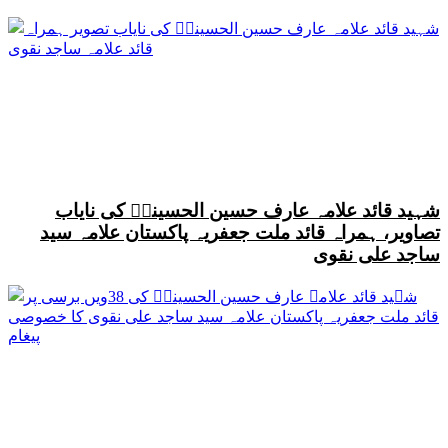
شہید قائد علامہ عارف حسین الحسینیؒ کی نایاب
تصاویر، ہمراہ قائد ملت جعفریہ پاکستان علامہ سید
ساجد علی نقوی