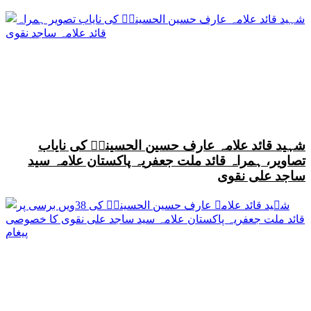
شہید قائد علامہ عارف حسین الحسینیؒ کی نایاب
تصاویر، ہمراہ قائد ملت جعفریہ پاکستان علامہ سید
ساجد علی نقوی