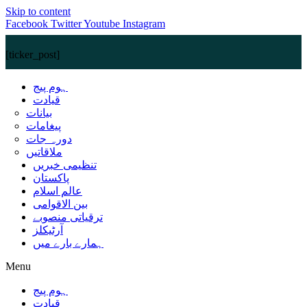
Skip to content
Facebook
Twitter
Youtube
Instagram
[ticker_post]
ہوم پیج
قیادت
بیانات
پیغامات
دورہ جات
ملاقاتیں
تنظیمی خبریں
پاکستان
عالم اسلام
بین الاقوامی
ترقیاتی منصوبے
آرٹیکلز
ہمارے بارے میں
Menu
ہوم پیج
قیادت