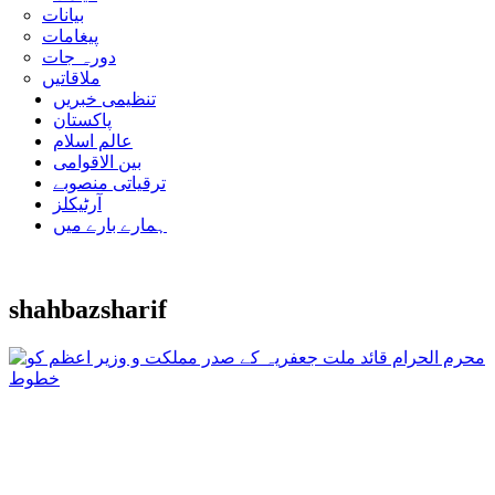
بیانات
پیغامات
دورہ جات
ملاقاتیں
تنظیمی خبریں
پاکستان
عالم اسلام
بین الاقوامی
ترقیاتی منصوبے
آرٹیکلز
ہمارے بارے میں
shahbazsharif