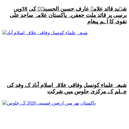
شہید قائد علامہ عارف حسین الحسینیؒ کی 38ویں
برسی پر قائد ملت جعفریہ پاکستان علامہ ساجد علی
نقوی کا اہم پیغام
شیعہ علماء کونسل وفاقی علاقہ اسلام آباد کے وفد کی
چہلم کے مرکزی جلوس میں شرکت