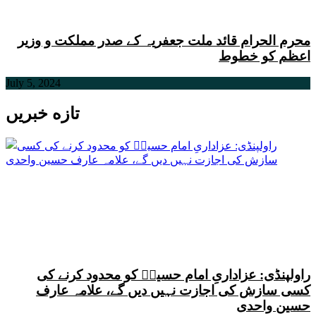
محرم الحرام قائد ملت جعفریہ کے صدر مملکت و وزیر
اعظم کو خطوط
July 5, 2024
تازه خبریں
راولپنڈی: عزاداریِ امام حسینؑ کو محدود کرنے کی
کسی سازش کی اجازت نہیں دیں گے، علامہ عارف
حسین واحدی