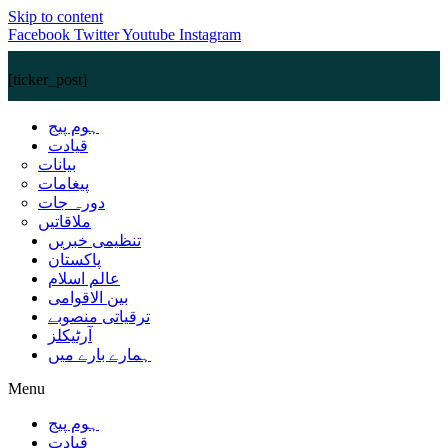
Skip to content
Facebook
Twitter
Youtube
Instagram
[ticker_post]
ہوم پیج
قیادت
بیانات
پیغامات
دورہ جات
ملاقاتیں
تنظیمی خبریں
پاکستان
عالم اسلام
بین الاقوامی
ترقیاتی منصوبے
آرٹیکلز
ہمارے بارے میں
Menu
ہوم پیج
قیادت