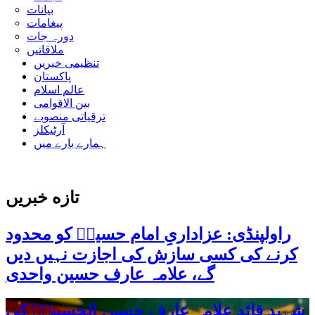
بیانات
پیغامات
دورہ جات
ملاقاتیں
تنظیمی خبریں
پاکستان
عالم اسلام
بین الاقوامی
ترقیاتی منصوبے
آرٹیکلز
ہمارے بارے میں
تازه خبریں
راولپنڈی: عزاداریِ امام حسینؑ کو محدود
کرنے کی کسی سازش کی اجازت نہیں دیں
گے، علامہ عارف حسین واحدی
شہید قائد علامہ عارف حسین الحسینیؒ کی