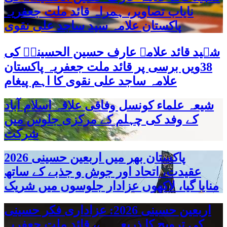
نایاب تصاویر، ہمراہ قائد ملت جعفریہ
پاکستان علامہ سید ساجد علی نقوی
شہید قائد علامہ عارف حسین الحسینیؒ کی
38ویں برسی پر قائد ملت جعفریہ پاکستان
علامہ ساجد علی نقوی کا اہم پیغام
شیعہ علماء کونسل وفاقی علاقہ اسلام آباد
کے وفد کی چہلم کے مرکزی جلوس میں
شرکت
پاکستان بھر میں اربعین حسینی 2026
عقیدت، اتحاد اور جوش و جذبے کے ساتھ
منایا گیا، لاکھوں عزادار جلوسوں میں شریک
اربعین حسینی 2026: عزاداری فکر حسینی
کی ترویج کا ذریعہ ہے، قائد ملت جعفریہ