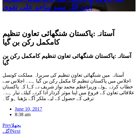
آیت اللہ سید ساجد علی نقوی
آستانہ:پاکستان شنگھائی تعاون تنظیم
کامکمل رکن بن گیا
آستانہ:پاکستان شنگھائی تعاون تنظیم کامکمل رکن بن
گیا
آستانہ میں شنگھائی تعاون تنظیم کی سربراہ مملکت کونسل
اجلاس میں پاکستان تنظیم کا مکمل رکن بن گیا ہے۔ اجلاس سے
خطاب کرتے ہوئے وزیراعظم محمد نواز شریف نے کہا کہ پاکستان
علاقائی تعاون کے فروغ میں اپنا موثر کردار ادا کرنے کیلئے تیار ہے۔
ترقی کے حصول کے لیے ملکر آگے بڑھنا ہو گا۔
June 10, 2017
8:38 am
پچھلا
Prev
Next
اگلے