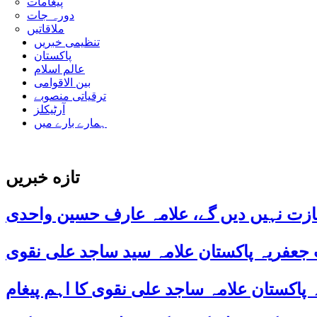
پیغامات
دورہ جات
ملاقاتیں
تنظیمی خبریں
پاکستان
عالم اسلام
بین الاقوامی
ترقیاتی منصوبے
آرٹیکلز
ہمارے بارے میں
تازه خبریں
ازت نہیں دیں گے، علامہ عارف حسین واحدی
 جعفریہ پاکستان علامہ سید ساجد علی نقوی