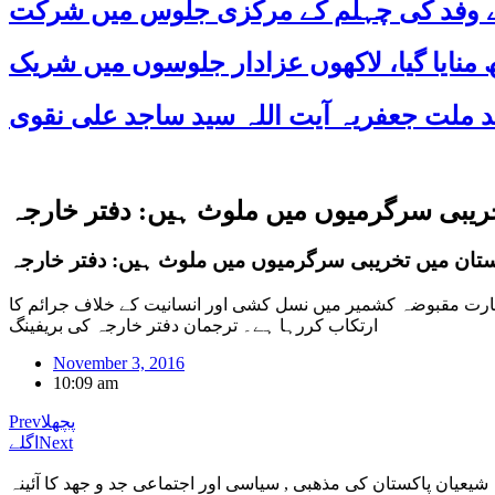
 کے وفد کی چہلم کے مرکزی جلوس میں شرکت
خریبی سرگرمیوں میں ملوث ہیں: دفتر خارجہ
کستان میں تخریبی سرگرمیوں میں ملوث ہیں: دفتر خارجہ
بھارت مقبوضہ کشمیر میں نسل کشی اور انسانیت کے خلاف جرائم کا
ارتکاب کررہا ہے۔ ترجمان دفتر خارجہ کی بریفینگ
November 3, 2016
10:09 am
پچھلا
Prev
Next
اگلے
شیعیان پاکستان کی مذهبی , سیاسی اور اجتماعی جد و جهد کا آئینہ