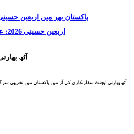
پاکستان بھر میں اربعین حسینی 2026 عقیدت، اتحاد اور جوش و جذبے کے ساتھ منایا گیا، لاکھوں عزادار جلوسوں میں
اربعین حسینی 2026: عزاداری فکر حسینی کی ترویج کا ذریعہ ہے، قائد ملت جعفریہ آیت اللہ سید ساجد علی نقوی
آٹھ بھارت
آٹھ بھارتی ایجنٹ سفارتکاری کی آڑ میں پاکستان میں تخریبی سر