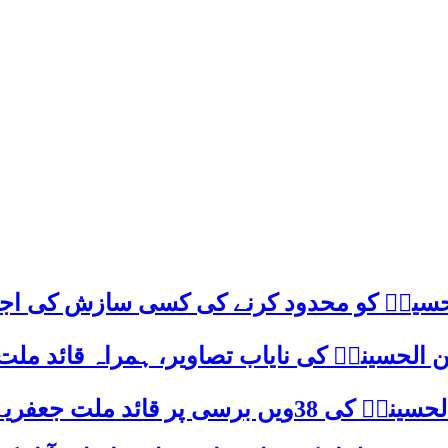
م حسینؑ کو محدود کرنے کی کسی سازش کی اج
 الحسینیؒ کی نایاب تصاویر، ہمراہ قائد ملت
علامہ ساجد علی نقوی کا اہم پیغام