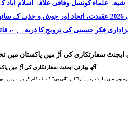
شیعہ علماء کونسل وفاقی علاقہ اسلام آباد
 شریک
ی ایجنٹ سفارتکاری کی آڑ میں پاکستان میں ت
آٹھ بھارتی ایجنٹ سفارتکاری کی آڑ میں پا
گرمیوں میں ملوث ہیں۔”را” اور “آئی بی” کے لئے کام کر رہے ہیں۔ 