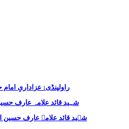
راولپنڈی: عزاداریِ اما
شہید قائد علامہ عارف حسین
شہید قائد علامہ عارف حسین الحسینیؒ کی 38ویں برسی پر قائد ملت جعفریہ پاکستان 