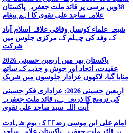
38ویں برسی پر قائد ملت جعفریہ پاکستان
علامہ ساجد علی نقوی کا اہم پیغام
شیعہ علماء کونسل وفاقی علاقہ اسلام آباد
کے وفد کی چہلم کے مرکزی جلوس میں
شرکت
پاکستان بھر میں اربعین حسینی 2026
عقیدت، اتحاد اور جوش و جذبے کے ساتھ
منایا گیا، لاکھوں عزادار جلوسوں میں شریک
اربعین حسینی 2026: عزاداری فکر حسینی
کی ترویج کا ذریعہ ہے، قائد ملت جعفریہ
آیت اللہ سید ساجد علی نقوی
امام علی ابن موسی رضاؑ کے یومِ شہادت
پر قائد ملت جعفریہ پاکستان علامہ ساجد