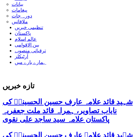
بیانات
پیغامات
دورہ جات
ملاقاتیں
تنظیمی خبریں
پاکستان
عالم اسلام
بین الاقوامی
ترقیاتی منصوبے
آرٹیکلز
ہمارے بارے میں
تازه خبریں
شہید قائد علامہ عارف حسین الحسینیؒ کی
نایاب تصاویر، ہمراہ قائد ملت جعفریہ
پاکستان علامہ سید ساجد علی نقوی
شہید قائد علامہ عارف حسین الحسینیؒ کی