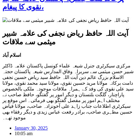
نقوی کا پیغام،
آیت اللہ حافظ ریاض نجفی کی علامہ شبیر
میثمی سے ملاقات
اسلام آباد
مرکزی سیکرٹری جنرل شیعہ علماء کونسل پاکستان علامہ ڈاکٹر
شبیر حسن میثمی سے سربراہ وفاق المدارس شیعہ پاکستان حجتہ
الاسلام بزرگ عالم دین آیت اللہ حافظ سید ریاض حسین نجفی
دامت برکاتہ مولانا مرید حسین نقوی، مولانا سید محمد نقوی، مولانا
سید علی نقوی کی وفد کے ہمراہ ملاقات موجودہ ملکی بالخصوص
پاراچنار، گلگت بلتستان و دیگر امور پر گفتگو، حافظ صاحب نے
مختلف اہم امور پر مفصل گفتگو بھی فرمائی۔ اس موقع پر
سیکرٹری اطلاعات جناب زاہد علی آخونزادہ صاحب، مولانا فیاض
حسین مطہری
صاحب، برادر رفعت عباس زیدی و دیگر رفقاء بھی
موجود تھے۔
January 30, 2025
10:05 am