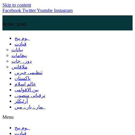
Skip to content
Facebook
Twitter
Youtube
Instagram
[ticker_post]
ہوم پیج
قیادت
بیانات
پیغامات
دورہ جات
ملاقاتیں
تنظیمی خبریں
پاکستان
عالم اسلام
بین الاقوامی
ترقیاتی منصوبے
آرٹیکلز
ہمارے بارے میں
Menu
ہوم پیج
قیادت