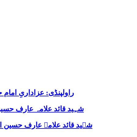
راولپنڈی: عزاداریِ اما
شہید قائد علامہ عارف حسین
شہید قائد علامہ عارف حسین الحسینیؒ کی 38ویں برسی پر قائد ملت جعفریہ پاکستان 