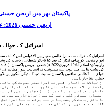
پاکستان بھر میں اربعین حسینی 2026 عقیدت، اتحاد اور جوش و جذبے کے ساتھ منایا گیا، لاکھوں عزادار جلوسوں میں
اربعین حسینی 2026: عزاداری فکر حسینی کی ترویج کا ذریعہ ہے، قائد ملت جعفریہ آیت اللہ سید ساجد علی نقوی
اسرائیل کے حوالے 
اسرائیل کے حوالے سے دہرا عالمی معیار بین الاقوامی امن کےلئے 
اقوام متحدہ کو صاف انکار کے بعد کیا ناجائز شیطانی ریاست کی پشت
راولپنڈی/ اسلام آباد19 فروری2022 ء( 
کی پشت پناہی کئے ہوئے ہے،صیہونیت نے انسانیت سوز مظالم کی تمام 
جوا ز ہے ؟عالمی طاقتیں پاکستان سمیت دنیا کے دیگر ملکوں پر بلا
خطرہ بنتا جارہاہے۔
ان خیالات کا اظہار انہوںنے اسرائیلی حکومت کی جانب س
پاکستان علامہ سید ساجد علی نقوی نے کہاکہ اسرائیلی 
فلسطینی عوام پر ظلم کے پہاڑ توڑے جارہے ہیں، اس کی ب
امتیازی سلوک و ظلم و جبر کے پہاڑ توڑے جارہے ہیں تو
ناجائز ریاست کی پشت پناہی کئے ہوئے ہے کیا اسرائیل ک
قائد ملت جعفریہ پاکستان علامہ سید ساجد علی نقوی نے 