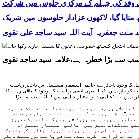
 کے وفد کی چہلم کے مرکزی جلوس میں شرکت
ے سب سے بڑا خطرہ ہے،علامہ سید ساجد نقوی
اہے کہ اسرائیل کا وجود ناجائزہے، عالمی استعمار مسلسل اس ناجائز ریاست
کو تیار نہیں، کیا اب بھی ایسی ریاست کے وجود کا باقی رہنے کا
ر نہیں آتے ؟عالمی دہرا معیار عالمی امن کےلئے سب سے بڑا
کے اعلان پر رد عمل دیتے ہوئے کیا۔ قائد ملت جعفریہ
ے میں”شیطانی ریاست“سے تعبیر کیا جارہاہے ، مسلسل
خواتین ، بچوں اور بزرگ شہریوں کے ساتھ بلا تفریق
ستی ہتھکنڈے نہیں ہیں ؟عالمی استعمار مسلسل اس
 باقی ہے کہ اس صیہونی ریاست کی پشت پناہی کی جائے؟۔
ایف اے ٹی ایف ، گرے لسٹ، معاشی پابندیوں سمیت دیگر