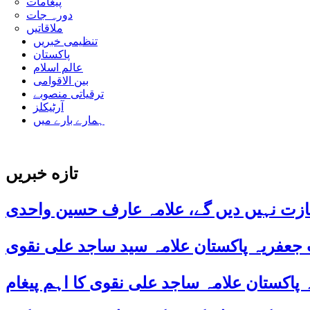
پیغامات
دورہ جات
ملاقاتیں
تنظیمی خبریں
پاکستان
عالم اسلام
بین الاقوامی
ترقیاتی منصوبے
آرٹیکلز
ہمارے بارے میں
تازه خبریں
ازت نہیں دیں گے، علامہ عارف حسین واحدی
 جعفریہ پاکستان علامہ سید ساجد علی نقوی