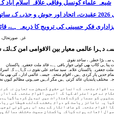
شیعہ علماء کونسل وفاقی علاقہ اسلام آباد
 شریک
سے دہرا عالمی معیار بین الاقوامی امن کےلئ
سب سے بڑا خطرہ، ساجد نقوی
 پناہی کااب بھی کوئی جواز باقی ہے، قائد ملت جعفریہ پاکستان
جعفریہ پریس پاکستان ) قائد ملت جعفریہ پاکستان علامہ سید ساجد علی نقوی نے کہ
حدیں پار کردی ہیں ، اقوام متحدہ جیسے عالمی ادارے کی بھی ماننے 
وجہ مختلف پابندیاں عائد کرتی ہیں مگر انہیں صیہونی مظالم کیوں نظ
ے اقوام متحدہ کے انسانی حقوق کمیشن سے تعاون نہ کرنے 
حکام نے خود اعتراف کیا کہ انہیں اقوام متحدہ کے ادار
ستیوں کو مسمار کرکے کھنڈرات میں تبدیل کردیاگیاہے، 
 کیا یہ ناجائز ریاست کو دوام بخشنے کےلئے شیطانی ریا
ا اقوام متحدہ کو صاف انکار کے بعد اب بھی کوئی توجیہ
سوال اٹھاتے ہوئے کہاکہ پاکستان سمیت مختلف ممالک پر 