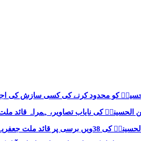
م حسینؑ کو محدود کرنے کی کسی سازش کی اج
 الحسینیؒ کی نایاب تصاویر، ہمراہ قائد ملت
علامہ ساجد علی نقوی کا اہم پیغام