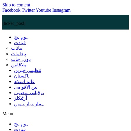
Skip to content
Facebook
Twitter
Youtube
Instagram
[ticker_post]
ہوم پیج
قیادت
بیانات
پیغامات
دورہ جات
ملاقاتیں
تنظیمی خبریں
پاکستان
عالم اسلام
بین الاقوامی
ترقیاتی منصوبے
آرٹیکلز
ہمارے بارے میں
Menu
ہوم پیج
قیادت