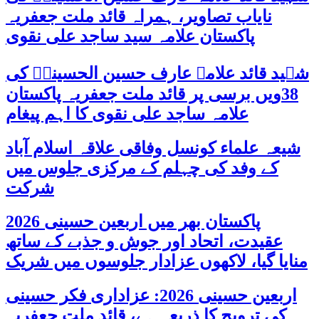
نایاب تصاویر، ہمراہ قائد ملت جعفریہ
پاکستان علامہ سید ساجد علی نقوی
شہید قائد علامہ عارف حسین الحسینیؒ کی
38ویں برسی پر قائد ملت جعفریہ پاکستان
علامہ ساجد علی نقوی کا اہم پیغام
شیعہ علماء کونسل وفاقی علاقہ اسلام آباد
کے وفد کی چہلم کے مرکزی جلوس میں
شرکت
پاکستان بھر میں اربعین حسینی 2026
عقیدت، اتحاد اور جوش و جذبے کے ساتھ
منایا گیا، لاکھوں عزادار جلوسوں میں شریک
اربعین حسینی 2026: عزاداری فکر حسینی
کی ترویج کا ذریعہ ہے، قائد ملت جعفریہ