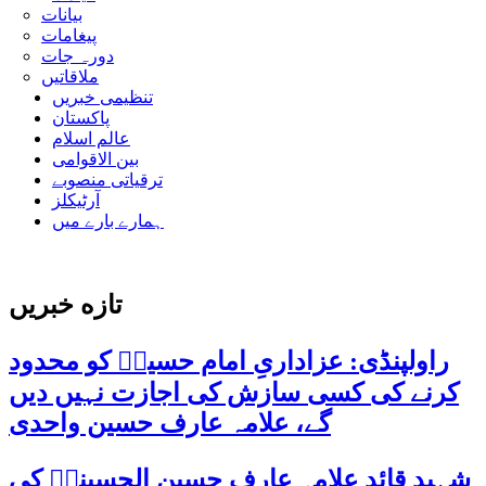
بیانات
پیغامات
دورہ جات
ملاقاتیں
تنظیمی خبریں
پاکستان
عالم اسلام
بین الاقوامی
ترقیاتی منصوبے
آرٹیکلز
ہمارے بارے میں
تازه خبریں
راولپنڈی: عزاداریِ امام حسینؑ کو محدود
کرنے کی کسی سازش کی اجازت نہیں دیں
گے، علامہ عارف حسین واحدی
شہید قائد علامہ عارف حسین الحسینیؒ کی