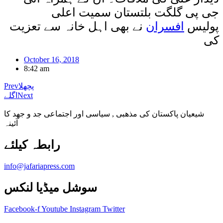
جی پی گلگت بلتستان سمیت اعلی
پولیس
افسران
نے بھی اہل خانہ سے تعزیت
کی
October 16, 2018
8:42 am
پچھلا
Prev
Next
اگلے
شیعیان پاکستان کی مذهبی , سیاسی اور اجتماعی جد و جهد کا
آئینہ
info@jafariapress.com​
سوشل میڈیا لنکس
Facebook-f
Youtube
Instagram
Twitter