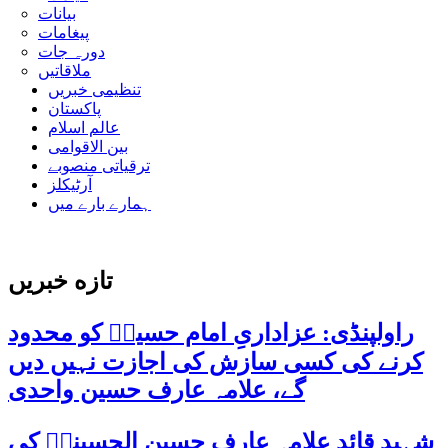
بیانات
پیغامات
دورہ جات
ملاقاتیں
تنظیمی خبریں
پاکستان
عالم اسلام
بین الاقوامی
ترقیاتی منصوبے
آرٹیکلز
ہمارے بارے میں
تازه خبریں
راولپنڈی: عزاداریِ امام حسینؑ کو محدود
کرنے کی کسی سازش کی اجازت نہیں دیں
گے، علامہ عارف حسین واحدی
شہید قائد علامہ عارف حسین الحسینیؒ کی