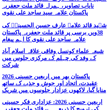
نایاب تصاویر، ہمراہ قائد ملت جعفریہ
پاکستان علامہ سید ساجد علی نقوی
شہید قائد علامہ عارف حسین الحسینیؒ کی
38ویں برسی پر قائد ملت جعفریہ پاکستان
علامہ ساجد علی نقوی کا اہم پیغام
شیعہ علماء کونسل وفاقی علاقہ اسلام آباد
کے وفد کی چہلم کے مرکزی جلوس میں
شرکت
پاکستان بھر میں اربعین حسینی 2026
عقیدت، اتحاد اور جوش و جذبے کے ساتھ
منایا گیا، لاکھوں عزادار جلوسوں میں شریک
اربعین حسینی 2026: عزاداری فکر حسینی
کی ترویج کا ذریعہ ہے، قائد ملت جعفریہ