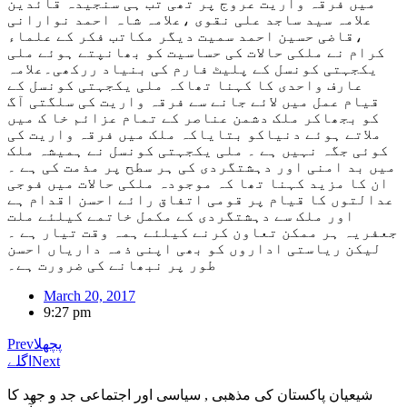
میں فرقہ واریت عروج پر تھی تب ہی سنجیدہ قائدین
علامہ سید ساجد علی نقوی ،علامہ شاہ احمد نوارانی
،قاضی حسین احمد سمیت دیگر مکاتب فکر کے علماء
کرام نے ملکی حالات کی حساسیت کو بھانپتے ہوئے ملی
یکجہتی کونسل کے پلیٹ فارم کی بنیاد ررکھی۔علامہ
عارف واحدی کا کہنا تھاکہ ملی یکجہتی کونسل کے
قیام عمل میں لائے جانے سے فرقہ واریت کی سلگتی آگ
کو بجھاکر ملک دشمن عناصر کے تمام عزائم خا ک میں
ملاتے ہوئے دنیاکو بتایاکہ ملک میں فرقہ واریت کی
کوئی جگہ نہیں ہے ۔ ملی یکجہتی کونسل نے ہمیشہ ملک
میں بد امنی اور دہشتگردی کی ہر سطح پر مذمت کی ہے ۔
ان کا مزید کہنا تھا کہ موجودہ ملکی حالات میں فوجی
عدالتوں کا قیام پر قومی اتفاق رائے احسن اقدام ہے
اور ملک سے دہشتگردی کے مکمل خاتمے کیلئے ملت
جعفریہ ہر ممکن تعاون کرنے کیلئے ہمہ وقت تیار ہے ۔
لیکن ریاستی اداروں کو بھی اپنی ذمہ داریاں احسن
طور پر نبھانے کی ضرورت ہے۔
March 20, 2017
9:27 pm
پچھلا
Prev
Next
اگلے
شیعیان پاکستان کی مذهبی , سیاسی اور اجتماعی جد و جهد کا