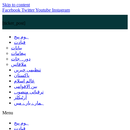
Skip to content
Facebook
Twitter
Youtube
Instagram
[ticker_post]
ہوم پیج
قیادت
بیانات
پیغامات
دورہ جات
ملاقاتیں
تنظیمی خبریں
پاکستان
عالم اسلام
بین الاقوامی
ترقیاتی منصوبے
آرٹیکلز
ہمارے بارے میں
Menu
ہوم پیج
قیادت