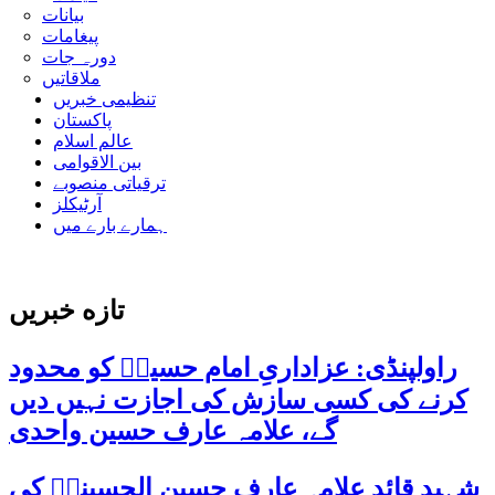
بیانات
پیغامات
دورہ جات
ملاقاتیں
تنظیمی خبریں
پاکستان
عالم اسلام
بین الاقوامی
ترقیاتی منصوبے
آرٹیکلز
ہمارے بارے میں
تازه خبریں
راولپنڈی: عزاداریِ امام حسینؑ کو محدود
کرنے کی کسی سازش کی اجازت نہیں دیں
گے، علامہ عارف حسین واحدی
شہید قائد علامہ عارف حسین الحسینیؒ کی