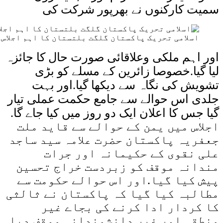
سمیت کارکنوں نے بھرپور شرکت کی
اسلامی تحریک پاکستان گلگت بلتستان کا اہم اجلاس
اور اہم ملکی وعلاقائی صورت حال کا جائزہ
لیا گیا.خصوصا زائرین کے مسلے کو بڑی
تشویش کی نگاہ سے دیکھا گیا.اور بہت
جلدی اس حوالے سے جامع حکمت عملی تیار
گیا جس کا اعلان ایک دو روز میں کیا جاے گا.
اجلاس میں یمن کے حوالے
سے قاید ملت
جعفریہ پاکستان حضرت علامہ سید ساجد
علی نقوی کے حکیمانہ اور جرات
مندانہ موقف کو زبردست خراج تحسین
پیش کیا گیا.اور اس حوالے حکومت سے
مطالبہ کیا گیا کہ پاکستان نے ثالثی
کا کردار ادا کرنے کی بجاے غیر
منطقی اور غیر دانشمندانہ موقف دیا