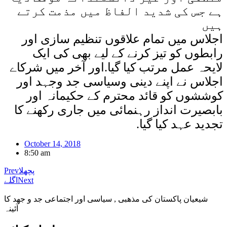
ہے جس کی شدید الفاظ میں مذمت کرتے
ہیں
اجلاس میں تمام علاقوں تنظیم سازی اور
رابطوں کو تیز کرنے کے لیے بھی کی ایک
لایحہ عمل مرتب کیا گیا.اور آخر میں شرکاے
اجلاس نے اپنے دینی وسیاسی جد وجہد اور
کوششوں کو قائد محترم کے حکیمانہ اور
بابصیرت انداز رہنمائی میں جاری رکھنے کا
تجدید عہد کیا گیا.
October 14, 2018
8:50 am
پچھلا
Prev
Next
اگلے
شیعیان پاکستان کی مذهبی , سیاسی اور اجتماعی جد و جهد کا
آئینہ