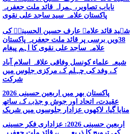
نایاب تصاویر، ہمراہ قائد ملت جعفریہ
پاکستان علامہ سید ساجد علی نقوی
شہید قائد علامہ عارف حسین الحسینیؒ کی
38ویں برسی پر قائد ملت جعفریہ پاکستان
علامہ ساجد علی نقوی کا اہم پیغام
شیعہ علماء کونسل وفاقی علاقہ اسلام آباد
کے وفد کی چہلم کے مرکزی جلوس میں
شرکت
پاکستان بھر میں اربعین حسینی 2026
عقیدت، اتحاد اور جوش و جذبے کے ساتھ
منایا گیا، لاکھوں عزادار جلوسوں میں شریک
اربعین حسینی 2026: عزاداری فکر حسینی
کی ترویج کا ذریعہ ہے، قائد ملت جعفریہ