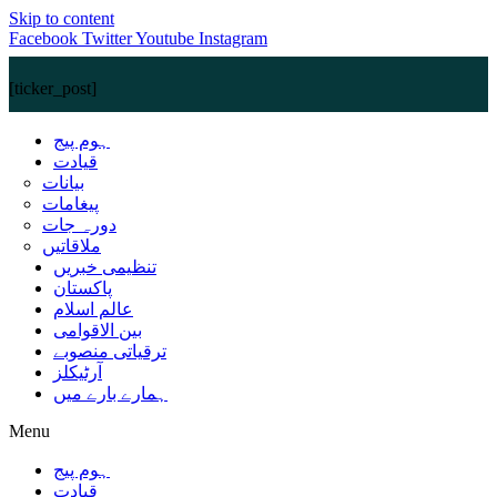
Skip to content
Facebook
Twitter
Youtube
Instagram
[ticker_post]
ہوم پیج
قیادت
بیانات
پیغامات
دورہ جات
ملاقاتیں
تنظیمی خبریں
پاکستان
عالم اسلام
بین الاقوامی
ترقیاتی منصوبے
آرٹیکلز
ہمارے بارے میں
Menu
ہوم پیج
قیادت