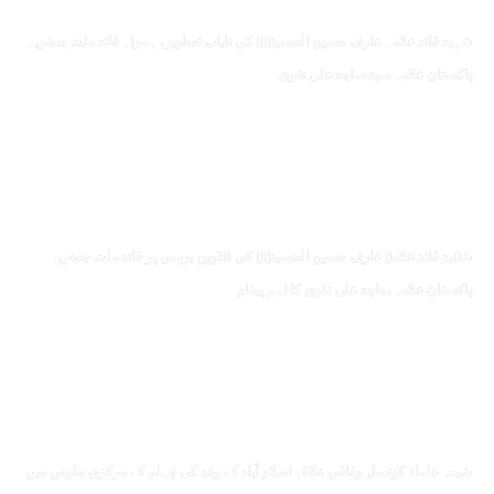
شہید قائد علامہ عارف حسین الحسینیؒ کی نایاب تصاویر، ہمراہ قائد ملت جعفریہ
پاکستان علامہ سید ساجد علی نقوی
شہید قائد علامہ عارف حسین الحسینیؒ کی 38ویں برسی پر قائد ملت جعفریہ
پاکستان علامہ ساجد علی نقوی کا اہم پیغام
شیعہ علماء کونسل وفاقی علاقہ اسلام آباد کے وفد کی چہلم کے مرکزی جلوس میں