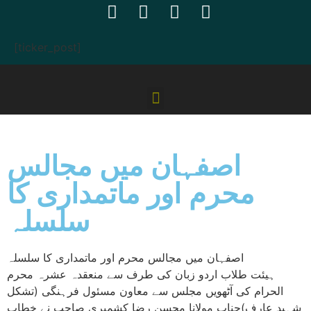
[ticker_post]
اصفہان میں مجالس
محرم اور ماتمداری کا
سلسلہ
اصفہان میں مجالس محرم اور ماتمداری کا سلسلہ
ہیئت طلاب اردو زبان کی طرف سے منعقدہ عشرہ محرم
الحرام کی آٹھویں مجلس سے معاون مسئول فرہنگی (تشکل
شہید عارف)جناب مولانا محسن رضا کشمیری صاحب نے خطاب