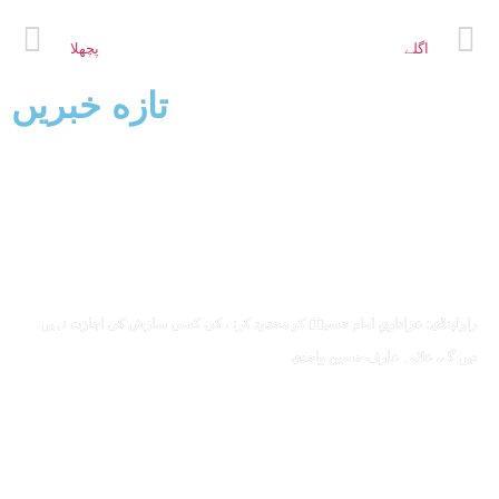
اگلے
پچھلا
تازه خبریں
راولپنڈی: عزاداریِ امام حسینؑ کو محدود کرنے کی کسی سازش کی اجازت نہیں
دیں گے، علامہ عارف حسین واحدی