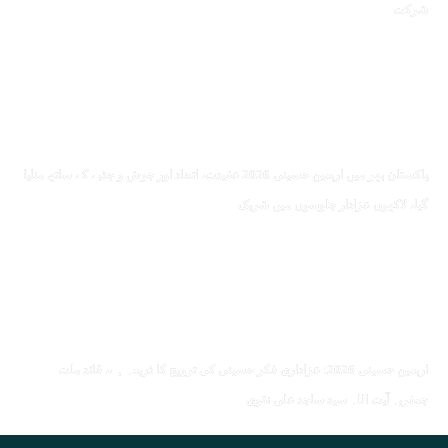
شرکت
پاکستان بھر میں اربعین حسینی 2026 عقیدت، اتحاد اور جوش و جذبے کے ساتھ منایا
گیا، لاکھوں عزادار جلوسوں میں شریک
اربعین حسینی 2026: عزاداری فکر حسینی کی ترویج کا ذریعہ ہے، قائد ملت
جعفریہ آیت اللہ سید ساجد علی نقوی