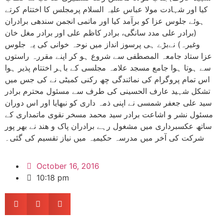
کیا اور شہادت مولا عباس علیہ السلام پرمجلس کا اختتام کرتے
ہوئے جلوس عزا کو برآمد کیا اور ماتمی انجمن سندھی برادران
(برادر علی مدد سانگی، برادر کاظم علی اور برادر مغل خان
وغیرہ) نےبڑے ہی پرسوز انداز میں نوحہ خوانی کی یہ جلوس
عزا ستاد جامعہ المصطفی سے شروع ہو کر اپنے مقررہ راستوں
سے ہوتا ہوا جامع مسجد علامہ مجلسی کے باہر اختتام پذیر ہوا
اس تمام پروگرام کی نمائندگی چھ رکنی کمیٹی نے کی جس میں
تشکل شہید عارف الحسینی کی طرف سے مسئول محترم برادر
سید علی جعفر شمسی نے اپنی ذمہ داری کو نبھایا اور اس دوران
مسئول نشر و اشاعت برادر سید محمد مسخر نقوی ماتمداری کے
ساتھ عکسبرداری میں مشغول رہے برادران پاک و ھند نے بھر پور
شرکت کی آخر میں مدرسہ حکیمیہ میں نیاز تقسیم کی گئی۔
October 16, 2016
10:18 pm