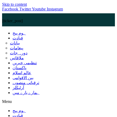
Skip to content
Facebook
Twitter
Youtube
Instagram
[ticker_post]
ہوم پیج
قیادت
بیانات
پیغامات
دورہ جات
ملاقاتیں
تنظیمی خبریں
پاکستان
عالم اسلام
بین الاقوامی
ترقیاتی منصوبے
آرٹیکلز
ہمارے بارے میں
Menu
ہوم پیج
قیادت