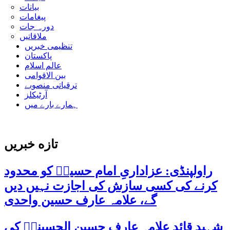
بیانات
پیغامات
دورہ جات
ملاقاتیں
تنظیمی خبریں
پاکستان
عالم اسلام
بین الاقوامی
ترقیاتی منصوبے
آرٹیکلز
ہمارے بارے میں
تازه خبریں
راولپنڈی: عزاداریِ امام حسینؑ کو محدود
کرنے کی کسی سازش کی اجازت نہیں دیں
گے، علامہ عارف حسین واحدی
شہید قائد علامہ عارف حسین الحسینیؒ کی