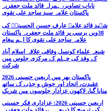
نایاب تصاویر، ہمراہ قائد ملت جعفریہ
پاکستان علامہ سید ساجد علی نقوی
شہید قائد علامہ عارف حسین الحسینیؒ کی
38ویں برسی پر قائد ملت جعفریہ پاکستان
علامہ ساجد علی نقوی کا اہم پیغام
شیعہ علماء کونسل وفاقی علاقہ اسلام آباد
کے وفد کی چہلم کے مرکزی جلوس میں
شرکت
پاکستان بھر میں اربعین حسینی 2026
عقیدت، اتحاد اور جوش و جذبے کے ساتھ
منایا گیا، لاکھوں عزادار جلوسوں میں شریک
اربعین حسینی 2026: عزاداری فکر حسینی
کی ترویج کا ذریعہ ہے، قائد ملت جعفریہ