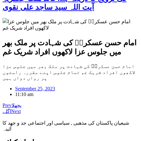
آیت اللہ سید ساجد علی نقوی
امام حسن عسکریؑ کی شہادت پر ملک بھر
میں جلوس عزا لاکھوں افراد شریک غم
امام حسن عسکریؑ کی شہادت پر ملک بھر میں جلوس عزا
لاکھوں افراد شریک غم تمام جلوس اپنے مقررہ راستوں
پر رواں دواں ہیں
September 25, 2023
11:10 am
پچھلا
Prev
Next
اگلے
شیعیان پاکستان کی مذهبی , سیاسی اور اجتماعی جد و جهد کا
آئینہ