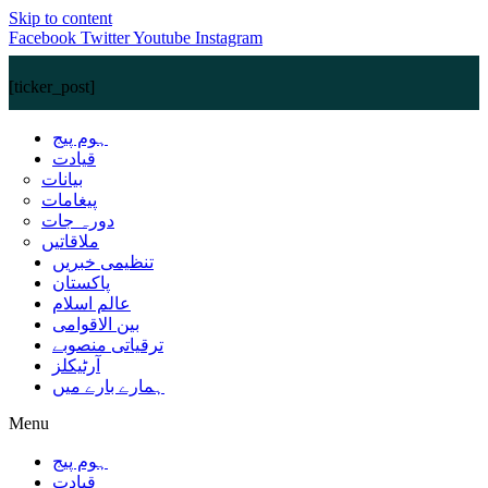
Skip to content
Facebook
Twitter
Youtube
Instagram
[ticker_post]
ہوم پیج
قیادت
بیانات
پیغامات
دورہ جات
ملاقاتیں
تنظیمی خبریں
پاکستان
عالم اسلام
بین الاقوامی
ترقیاتی منصوبے
آرٹیکلز
ہمارے بارے میں
Menu
ہوم پیج
قیادت