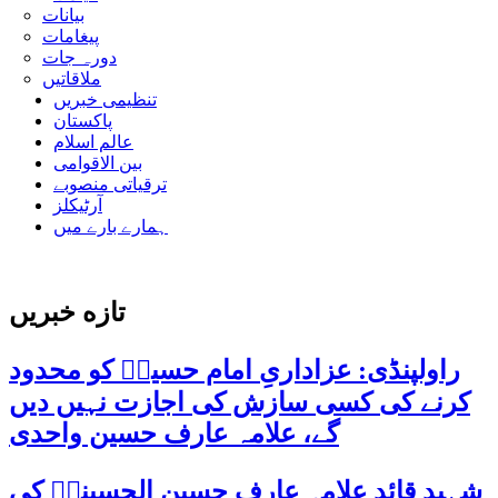
بیانات
پیغامات
دورہ جات
ملاقاتیں
تنظیمی خبریں
پاکستان
عالم اسلام
بین الاقوامی
ترقیاتی منصوبے
آرٹیکلز
ہمارے بارے میں
تازه خبریں
راولپنڈی: عزاداریِ امام حسینؑ کو محدود
کرنے کی کسی سازش کی اجازت نہیں دیں
گے، علامہ عارف حسین واحدی
شہید قائد علامہ عارف حسین الحسینیؒ کی