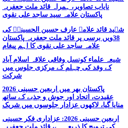
نایاب تصاویر، ہمراہ قائد ملت جعفریہ
پاکستان علامہ سید ساجد علی نقوی
شہید قائد علامہ عارف حسین الحسینیؒ کی
38ویں برسی پر قائد ملت جعفریہ پاکستان
علامہ ساجد علی نقوی کا اہم پیغام
شیعہ علماء کونسل وفاقی علاقہ اسلام آباد
کے وفد کی چہلم کے مرکزی جلوس میں
شرکت
پاکستان بھر میں اربعین حسینی 2026
عقیدت، اتحاد اور جوش و جذبے کے ساتھ
منایا گیا، لاکھوں عزادار جلوسوں میں شریک
اربعین حسینی 2026: عزاداری فکر حسینی
کی ترویج کا ذریعہ ہے، قائد ملت جعفریہ