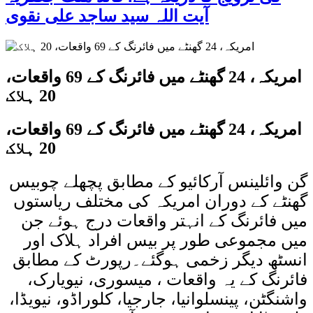
آیت اللہ سید ساجد علی نقوی
امریکہ، 24 گھنٹے میں فائرنگ کے 69 واقعات،
20 ہلاک
امریکہ، 24 گھنٹے میں فائرنگ کے 69 واقعات،
20 ہلاک
گن وائلینس آرکائیو کے مطابق پچھلے چوبیس
گھنٹے کے دوران امریکہ کی مختلف ریاستوں
میں فائرنگ کے انہتر واقعات درج ہوئے جن
میں مجموعی طور پر بیس افراد ہلاک اور
انسٹھ دیگر زخمی ہوگئے۔رپورٹ کے مطابق
فائرنگ کے یہ واقعات ، میسوری، نیویارک،
واشنگٹن، پینسلوانیا، جارجیا، کلوراڈو، نیویڈا،