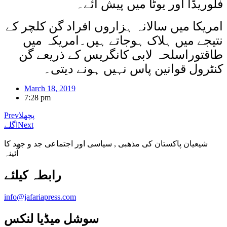
فلوریڈا اور یوٹا میں پیش آئے۔
امریکا میں سالانہ ہزاروں افراد گن کلچر کے
نتیجے میں ہلاک ہوجاتے ہیں۔امریکہ میں
طاقتوراسلحہ لابی کانگریس کے ذریعے گن
کنٹرول قوانین پاس نہیں ہونے دیتی۔
March 18, 2019
7:28 pm
پچھلا
Prev
Next
اگلے
شیعیان پاکستان کی مذهبی , سیاسی اور اجتماعی جد و جهد کا
آئینہ
info@jafariapress.com​
سوشل میڈیا لنکس