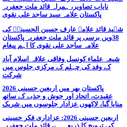
نایاب تصاویر، ہمراہ قائد ملت جعفریہ
پاکستان علامہ سید ساجد علی نقوی
شہید قائد علامہ عارف حسین الحسینیؒ کی
38ویں برسی پر قائد ملت جعفریہ پاکستان
علامہ ساجد علی نقوی کا اہم پیغام
شیعہ علماء کونسل وفاقی علاقہ اسلام آباد
کے وفد کی چہلم کے مرکزی جلوس میں
شرکت
پاکستان بھر میں اربعین حسینی 2026
عقیدت، اتحاد اور جوش و جذبے کے ساتھ
منایا گیا، لاکھوں عزادار جلوسوں میں شریک
اربعین حسینی 2026: عزاداری فکر حسینی
کی ترویج کا ذریعہ ہے، قائد ملت جعفریہ