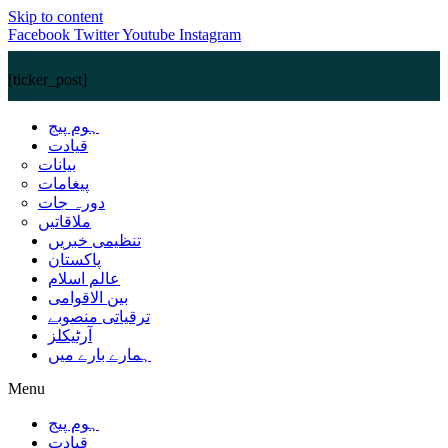
Skip to content
Facebook
Twitter
Youtube
Instagram
[ticker_post]
ہوم پیج
قیادت
بیانات
پیغامات
دورہ جات
ملاقاتیں
تنظیمی خبریں
پاکستان
عالم اسلام
بین الاقوامی
ترقیاتی منصوبے
آرٹیکلز
ہمارے بارے میں
Menu
ہوم پیج
قیادت