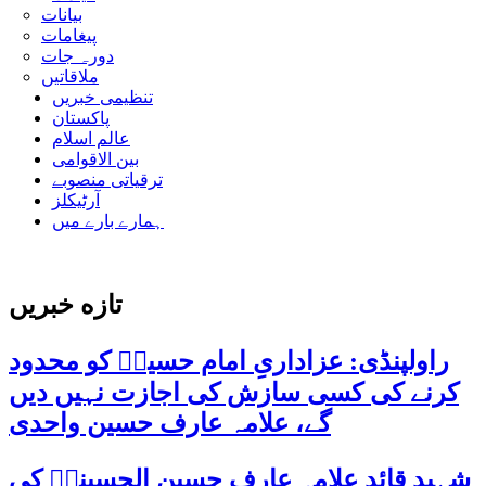
بیانات
پیغامات
دورہ جات
ملاقاتیں
تنظیمی خبریں
پاکستان
عالم اسلام
بین الاقوامی
ترقیاتی منصوبے
آرٹیکلز
ہمارے بارے میں
تازه خبریں
راولپنڈی: عزاداریِ امام حسینؑ کو محدود
کرنے کی کسی سازش کی اجازت نہیں دیں
گے، علامہ عارف حسین واحدی
شہید قائد علامہ عارف حسین الحسینیؒ کی