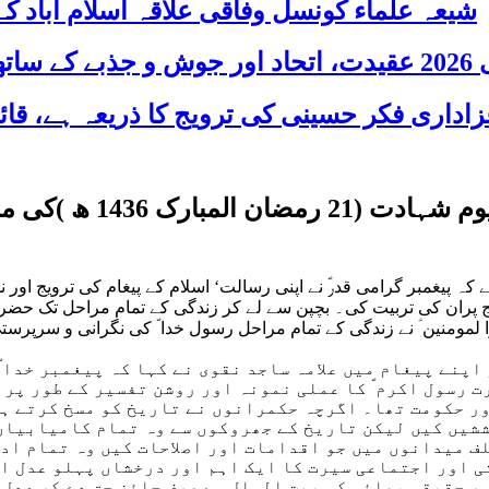
شیعہ علماء کونسل وفاقی علاقہ اسلام آباد
 شریک
امیرالمومنین حضرت عل
ہ پیغمبر گرامی قدرؐ نے اپنی رسالت‘ اسلام کے پیغام کی ترویج اور ن
ج پران کی تربیت کی۔ بچپن سے لے کر زندگی کے تمام مراحل تک حضرت
 امیرا لمومنین ؑ نے زندگی کے تمام مراحل رسول خدا ؐ کی نگرانی و 
اپنے پیغام میں علامہ ساجد نقوی نے کہا کہ پیغمبر خدا ؐ
 رسول اکرم ؐ کا عملی نمونہ اور روشن تفسیر کے طور پر 
ر حکومت تھا۔ اگرچہ حکمرانوں نے تاریخ کو مسخ کرتے ہو
شیں کیں لیکن تاریخ کے جھروکوں سے وہ تمام کامیابیاں 
لف میدانوں میں جو اقدامات اور اصلاحات کیں وہ تمام اد
تی اور اجتماعی سیرت کا ایک اہم اور درخشاں پہلو عدل ا
ور حقیقی بھائی کو بیت المال سے صرف جائز حق دے کر عدل 