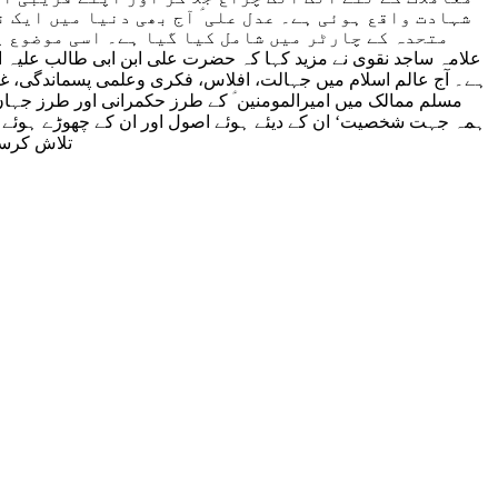
شہادت واقع ہوئی ہے۔ عدل علی ؑ آج بھی دنیا میں ایک 
متحدہ کے چارٹر میں شامل کیا گیا ہے۔ اسی موضوع پر
علامہ ساجد نقوی نے مزید کہا کہ حضرت علی ابن ابی طالب علیہ ا
ہے۔ آج عالم اسلام میں جہالت، افلاس، فکری وعلمی پسماندگی، غر
مسلم ممالک میں امیرالمومنین ؑ کے طرز حکمرانی اور طرز جہاں ب
ہمہ جہت شخصیت‘ ان کے دیئے ہوئے اصول اور ان کے چھوڑے ہوئے نق
تلاش کرسکیں ۔ علاوہ ازیں انفرادی زندگی میں حضرت علی ؑ کی سیرت کو نمونہ عمل قرار دے کر اپنی دنیوی واخروی نجات کا سامان پیدا کرسکیں