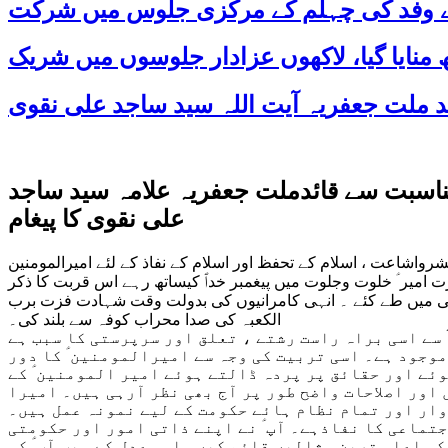
 کے وفد کی چہلم کے مرکزی جلوس میں شرکت
ی علیہ السلام کے یوم شہادت (21 رمضان المبارک 1436 ھ )کی مناسبت سے قائدملت جعفریہ علامہ سید ساجد
علی نقوی کا پیغام
شرواشاعت ، اسلام کے تحفظ اور اسلام کے نفاذ کے لئے امیرالمومنین
 امیر ؑ خلوت وجلوت میں پیغمبر خداؐ کیساتھ رہے اس قربت کا ذکر
سرپرستی میں طے کئے ۔ انہی کامرانیوں کی بدولت وقت شہادت فزت برب
الکعبہ کی صدا محراب کوفہ سے بلند کی۔
 سے اسی براہ راست رشتے ، تعلق اور سرپرستی کا سبب ہے
موجود ہے۔ اسی تربیت کی وجہ سے امیرالمومنین ؑ کا دور
ئے اور حقائق پر پردہ ڈالتے ہوئے امیر المومنین ؑ کے
اور اصلاحات واضح طور پر آج بھی نظر آرہی ہیں۔ امیرا
وار اور تمام نظام ہائے حکومت کے لیے نمونہ عمل ہیں۔
جتماعی کا نفاذہے۔ آپ ؑ نے اپنے ذاتی امور اور حکومتی
کی اعلی ترین مثالیں قائم کیں۔ اسی عدل کے سبب آپ ؑ کی