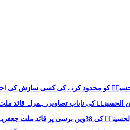
م حسینؑ کو محدود کرنے کی کسی سازش کی اج
 الحسینیؒ کی نایاب تصاویر، ہمراہ قائد ملت
علامہ ساجد علی نقوی کا اہم پیغام