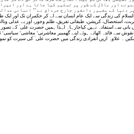
نمونے اور ماڈل کے طور پر تسلیم کیا جاتا ہے اور امیرا
 دنیا کے مشہور دانشور جارج جرداق نے ’’ انسانی عدالت ک
لسلام کی زندگی سے ایک عام انسان سے لے کر حکمران تک اور ایک ط
بت، استحصال، کرپشن، طبقاتی تفریق، ظلم وجور، اور بے عدلی ونا
انی سے استفادہ نہیں کیاجارہا۔ لہذا ہمیں حضرت علی ؑ کے تصور اسلا
وش سے فائدہ اٹھاتے ہوئے اپنے گھمبیر معاشرتی‘ معاشی‘ سیاسی‘ ث