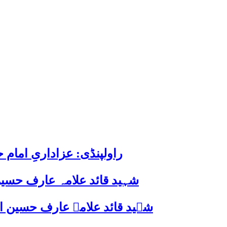
راولپنڈی: عزاداریِ اما
شہید قائد علامہ عارف حسین
شہید قائد علامہ عارف حسین الحسینیؒ کی 38ویں برسی پر قائد ملت جعفریہ پاکستان 