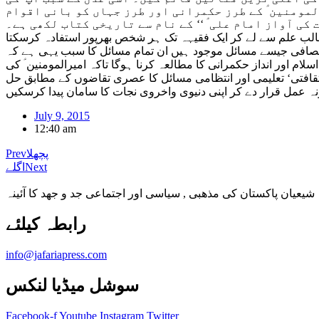
لمومنین ؑ کے طرز حکمرانی اور طرز جہاں کو بانی اقوام
ی آواز امام علی ؑ ‘‘ کے نام سے تاریخی کتاب لکھی ہے۔
الب علم سے لے کر ایک فقیہہ تک ہر شخص بھرپور استفادہ کرسکتا
انصافی جیسے مسائل موجود ہیں ان تمام مسائل کا سبب یہی ہے کہ
م اور انداز حکمرانی کا مطالعہ کرنا ہوگا تاکہ امیرالمومنین ؑ کی
قافتی‘ تعلیمی اور انتظامی مسائل کا عصری تقاضوں کے مطابق حل
July 9, 2015
12:40 am
پچھلا
Prev
Next
اگلے
شیعیان پاکستان کی مذهبی , سیاسی اور اجتماعی جد و جهد کا آئینہ
info@jafariapress.com​
سوشل میڈیا لنکس
Facebook-f
Youtube
Instagram
Twitter