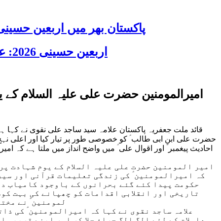
پاکستان بھر میں اربعین حسینی 2026 عقیدت، اتحاد اور جوش و جذبے کے ساتھ منایا گیا، لاکھوں عزادار جلوسوں میں
اربعین حسینی 2026: عزاداری فکر حسینی کی ترویج کا ذریعہ ہے، قائد ملت جعفریہ آیت اللہ سید ساجد علی نقوی
قائد ملت جعفریہ پاکستان علامہ سید ساجد علی نقوی نے کہا ہے ک
حضرت علی ابن ابی طالب ؑ کو خصوصی طور پر تیار کیا اور اعلی نہ
احادیث پیغمبر ؐ اور اقوال علی ؑ میں واضح انداز میں ملتا ہے کہ
امیر المومنین حضرت علی علیہ السلام کے یوم شہادت پر 
کہ امیرالمومنین ؑ کی زندگی تعلیمات قرآنی اور سیرت
حکومت پیدا کئے گئے بحرانوں کے باوجود کامیاب دو
تاریخی اور انقلابی اقدامات کو چھپانے کی بہت کوش
لمومنین ؑ نے مخت
علامہ ساجد نقوی نے کہا کہ امیرالمومنین ؑ کی ذا
معاملات کے لئے الگ الگ چراغ جلا کر اور اپنے قریبی ا