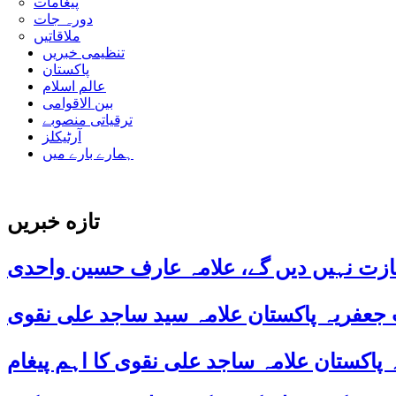
پیغامات
دورہ جات
ملاقاتیں
تنظیمی خبریں
پاکستان
عالم اسلام
بین الاقوامی
ترقیاتی منصوبے
آرٹیکلز
ہمارے بارے میں
تازه خبریں
ازت نہیں دیں گے، علامہ عارف حسین واحدی
 جعفریہ پاکستان علامہ سید ساجد علی نقوی