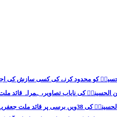
م حسینؑ کو محدود کرنے کی کسی سازش کی اج
 الحسینیؒ کی نایاب تصاویر، ہمراہ قائد ملت
علامہ ساجد علی نقوی کا اہم پیغام