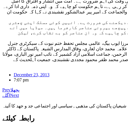
گی وقت کی اہم ضرورت ہے۔ امت میں انتشار و افتراق کا اصل
 کر رہی ہے، تاہم حکومت کو چاہیے کہ وہ اپنی ذمہ داری ادا کرے۔
والجماعت کے امیر پیر عبدالشکور نقشبندی نے کہا کہ حکومت ان
 دیکھنے کی ضرورت ہے۔ انہیں کوئی مسلک اپنی چھتری
 پیچھے بیرونی عناصر کارفرما ہیں۔ میڈیا میں آنے
کو چاہیے کہ وہ ان عناصر کو بے نقاب کرے، لیکن
 مرزا ایوب بیگ، عالمی مجلس تحفظ ختم نبوت کے سیکرٹری جنرل
لامہ محمد خان لغاری، وفاق المدارس الشیعہ پاکستان کے ڈاکٹر
ن، جماعت اسلامی آزاد کشمیر کے نائب امیر نور الباری، مولانا
کے صدر محمد ظفر محمود مجددی نقشبندی، جمعیت اہلحدیث کے
December 23, 2013
7:07 pm
پچھلا
Prev
Next
اگلے
شیعیان پاکستان کی مذهبی , سیاسی اور اجتماعی جد و جهد کا آئینہ