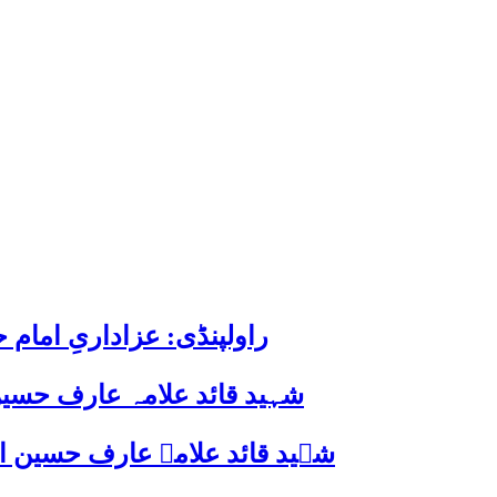
راولپنڈی: عزاداریِ اما
شہید قائد علامہ عارف حسین
شہید قائد علامہ عارف حسین الحسینیؒ کی 38ویں برسی پر قائد ملت جعفریہ پاکستان 