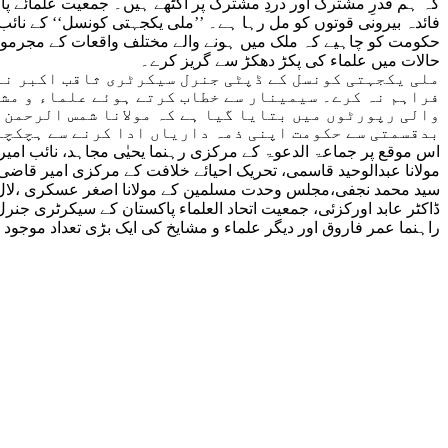
کہ ہم قدرِ مشترک اور دردِ مشترک پر اکٹھے ہیں۔ جمعیت علمائے 
فائدہ بیرونی قوتوں کو مل رہا ہے۔ ’’ملی یکجہتی کونسل‘‘ کے نائب
حکومت کو چاہیے کہ ملک میں ہونے والے مختلف واقعات کے مجرموں ک
حالات میں علماء کی پکڑ دھکڑ سے گریز کرے۔
ملی یکجہتی کونسل کے ڈپٹی جنرل سیکرٹری ثاقب اکبر نے
فراہم نہ کرے۔ سیمینار سے خطاب کرتے ہوئے علماء و مش
والی رپورٹوں میں بتایا گیا ہے کہ مولانا شمس الرحمن م
بدقسمتی سے حکومت اپنی ذمہ داریاں ادا کرنے سے ہچکچا
اس موقع پر جماعۃ الدعوۃ کے مرکزی رہنما یحیٰی مجاہد، نائب ام
مولانا عبدالوحید قاسمی، تحریک احیائے خلافت کے مرکزی امیر قاض
سید محمد نجفی،مجلس وحدت مسلمین کے مولانا اصغر عسکری ،لال مسج
ڈاکٹر عابد اورکزئی، جمعیت اتحاد العلماء پاکستان کے سیکرٹری ج
راہنما عمر فاروق اور دیگر علماء و مشایخ کی ایک بڑی تعداد موجود 