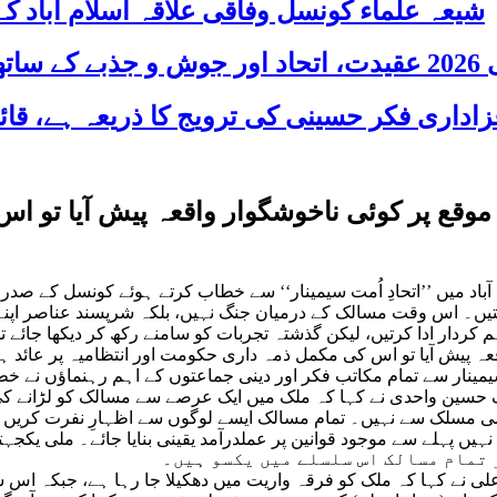
شیعہ علماء کونسل وفاقی علاقہ اسلام آباد
 شریک
موقع پر کوئی ناخوشگوار واقعہ پیش آیا تو ا
اد میں ’’اتحادِ اُمت سیمینار‘‘ سے خطاب کرتے ہوئے کونسل کے صدر ص
تیں۔ اس وقت مسالک کے درمیان جنگ نہیں، بلکہ شرپسند عناصر اپنے 
کردار ادا کرتیں، لیکن گذشتہ تجربات کو سامنے رکھ کر دیکھا جائے ت
عہ پیش آیا تو اس کی مکمل ذمہ داری حکومت اور انتظامیہ پر عائد 
سیمینار سے تمام مکاتب فکر اور دینی جماعتوں کے اہم رہنماؤں نے خط
حسین واحدی نے کہا کہ ملک میں ایک عرصے سے مسالک کو لڑانے کی
سلک سے نہیں۔ تمام مسالک ایسے لوگوں سے اظہارِ نفرت کریں او
 تمام مسالک اس سلسلے میں یکسو ہیں۔
 نے کہا کہ ملک کو فرقہ واریت میں دھکیلا جا رہا ہے، جبکہ اس سی