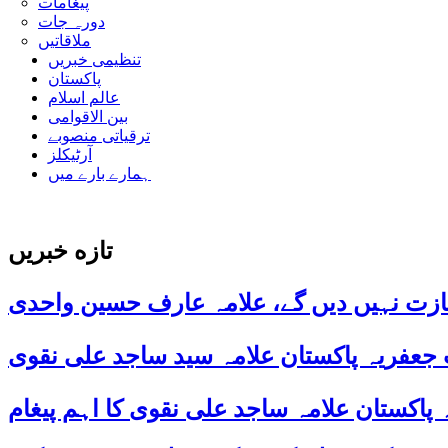
پیغامات
دورہ جات
ملاقاتیں
تنظیمی خبریں
پاکستان
عالم اسلام
بین الاقوامی
ترقیاتی منصوبے
آرٹیکلز
ہمارے بارے میں
تازه خبریں
ازت نہیں دیں گے، علامہ عارف حسین واحدی
 جعفریہ پاکستان علامہ سید ساجد علی نقوی