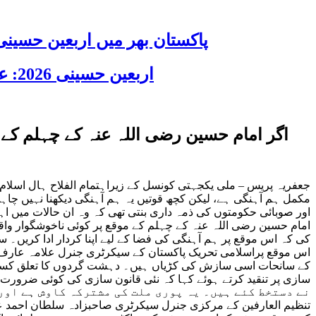
پاکستان بھر میں اربعین حسینی 2026 عقیدت، اتحاد اور جوش و جذبے کے ساتھ منایا گیا، لاکھوں عزادار جلوسوں میں
اربعین حسینی 2026: عزاداری فکر حسینی کی ترویج کا ذریعہ ہے، قائد ملت جعفریہ آیت اللہ سید ساجد علی نقوی
اگر امام حسین رضی اللہ عنہ کے چہلم کے 
جعفریہ پریس – ملی یکجہتی کونسل کے زیراہتمام الفلاح ہال اسلام آب
مکمل ہم آہنگی ہے، لیکن کچھ قوتیں یہ ہم آہنگی دیکھنا نہیں چاہ
اور صوبائی حکومتوں کی ذمہ داری بنتی تھی کہ وہ ان حالات میں اہم 
امام حسین رضی اللہ عنہ کے چہلم کے موقع پر کوئی ناخوشگوار واق
کی کہ اس موقع پر ہم آہنگی کی فضا کے لیے اپنا کردار ادا کریں۔ 
اس موقع پراسلامی تحریک پاکستان کے سیکرٹری جنرل علامہ عارف 
کے سانحات اسی سازش کی کڑیاں ہیں۔ دہشت گردوں کا تعلق کسی م
نے دستخط کئے ہیں۔ یہ پوری ملت کی مشترکہ کاوش ہے اور
تنظیم العارفین کے مرکزی جنرل سیکرٹری صاحبزادہ سلطان احمد علی