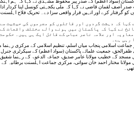
پاکستان (سواد اعظم) کے صدر پیر محفوظ مشہدی نے کہا کہ ہم آہن
 صدر آصف لقمان قاضی نے کہا کہ ملی یکجہتی کونسل اپنا کردار ادا
و گرفتار کرے اور انہیں قرار واقعی سزا دے۔ تحریک فلاح اہلسنت 
 کہا کہ دہشت گردوں اور قاتلوں کو مجرموں کی حیثیت سے
ائخ نے کہا کہ پاکستان میں ہونے والے مختلف واقعات کے
عاویہ اور علامہ ناصر عباس کے قاتل ایک ہی ہیں۔ حکومت 
 رہی ہے۔
یر جماعت اسلامی پنجاب میاں اسلم، تنظیم اسلامی کے مرکزی رہنما
ی ظفرالحق، جمعیت علمائے پاکستان (سواد اعظم) کے سیکرٹری جنرل ع
د کے خطیب مولانا عامر صدیق، جماعۃ الدعوۃ کے رہنما شفیق الرحم
نرل مولانا مختار احمد خان سواتی، مرکزی جماعت اہلسنت برطانیہ 
تھی۔