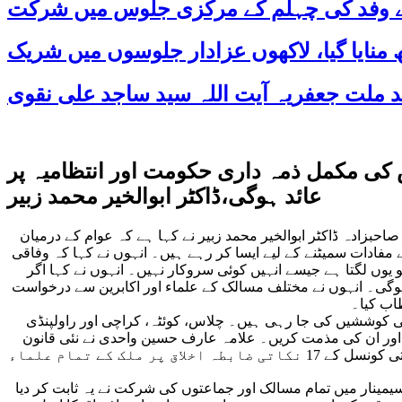
 کے وفد کی چہلم کے مرکزی جلوس میں شرکت
س کی مکمل ذمہ داری حکومت اور انتظامیہ پر
عائد ہوگی،ڈاکٹر ابوالخیر محمد زبیر
احبزادہ ڈاکٹر ابوالخیر محمد زبیر نے کہا ہے کہ عوام کے درمیان
مفادات سمیٹنے کے لیے ایسا کر رہے ہیں۔ انہوں نے کہا کہ وفاقی
و یوں لگتا ہے جیسے انہیں کوئی سروکار نہیں۔ انہوں نے کہا اگر
ہوگی۔ انہوں نے مختلف مسالک کے علماء اور اکابرین سے درخواست
اب کیا۔
 کوششیں کی جا رہی ہیں۔ چلاس، کوئٹہ، کراچی اور راولپنڈی
ر ان کی مذمت کریں۔ علامہ عارف حسین واحدی نے نئی قانون
سازی پر تنقید کرتے ہوئے کہا کہ نئی قانون سازی کی کوئی ضرورت نہیں پہلے سے موجود قوانین پر عملدرآمد یقینی بنایا جائے۔ ملی یکجہتی کونسل کے 17 نکاتی ضابطہ اخلاق پر ملک کے تمام علماء
مینار میں تمام مسالک اور جماعتوں کی شرکت نے یہ ثابت کر دیا