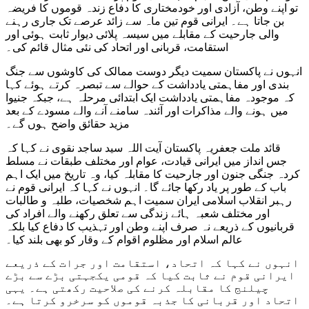
تو اپنے وطن، آزادی اور خودمختاری کا دفاع زندہ قوموں کا فریضہ
بن جاتا ہے۔ ایرانی قوم تین ماہ سے زائد عرصے تک جاری رہنے
والی جارحیت کے مقابلے میں سیسہ پلائی دیوار ثابت ہوئی اور
استقامت، قربانی اور اتحاد کی نئی مثال قائم کی۔
انہوں نے پاکستان سمیت دیگر دوست ممالک کی کاوشوں سے جنگ
بندی اور مفاہمتی یادداشت کے حوالے سے تبصرہ کرتے ہوئے کہا
کہ موجودہ مفاہمتی یادداشت ایک ابتدائی مرحلہ ہے، جبکہ جنیوا
میں ہونے والے مذاکرات اور آئندہ سامنے آنے والے مسودے کے بعد
مزید حقائق واضح ہوں گے۔
قائد ملت جعفریہ پاکستان آیت اللہ سید ساجد نقوی نے کہا کہ
جس انداز میں ایرانی قیادت، عوام اور مختلف طبقات نے مسلط
کردہ جنگی جنون اور جارحیت کا مقابلہ کیا، وہ تاریخ میں ایک اہم
باب کے طور پر یاد رکھا جائے گا۔ انہوں نے کہا کہ ایرانی قوم نے
رہبر انقلاب اسلامی ایران سمیت اہم شخصیات، طلبہ و طالبات
اور مختلف شعبہ ہائے زندگی سے تعلق رکھنے والے افراد کی
قربانیوں کے ذریعے نہ صرف اپنے وطن اور تہذیب کا دفاع کیا بلکہ
عالم اسلام اور مظلوم اقوام کے وقار کو بھی بلند کیا۔
انہوں نے کہا کہ اتحاد، استقامت اور جرات کے ذریعے
ایرانی قوم نے ثابت کیا کہ قومی یکجہتی بڑے سے بڑے
چیلنج کا مقابلہ کرنے کی صلاحیت رکھتی ہے۔ یہی
اتحاد اور قربانی کا جذبہ قوموں کو سرخرو کرتا ہے۔