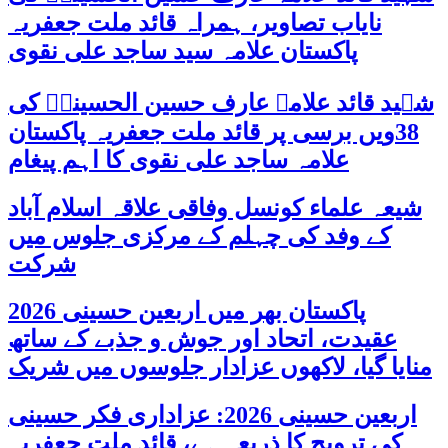
نایاب تصاویر، ہمراہ قائد ملت جعفریہ
پاکستان علامہ سید ساجد علی نقوی
شہید قائد علامہ عارف حسین الحسینیؒ کی
38ویں برسی پر قائد ملت جعفریہ پاکستان
علامہ ساجد علی نقوی کا اہم پیغام
شیعہ علماء کونسل وفاقی علاقہ اسلام آباد
کے وفد کی چہلم کے مرکزی جلوس میں
شرکت
پاکستان بھر میں اربعین حسینی 2026
عقیدت، اتحاد اور جوش و جذبے کے ساتھ
منایا گیا، لاکھوں عزادار جلوسوں میں شریک
اربعین حسینی 2026: عزاداری فکر حسینی
کی ترویج کا ذریعہ ہے، قائد ملت جعفریہ