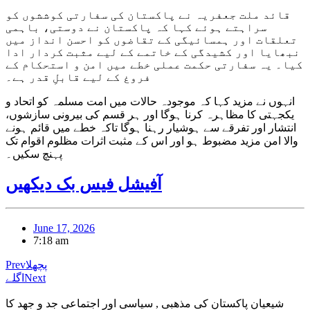
قائد ملت جعفریہ نے پاکستان کی سفارتی کوششوں کو
سراہتے ہوئے کہا کہ پاکستان نے دوستی، باہمی
تعلقات اور ہمسائیگی کے تقاضوں کو احسن انداز میں
نبھایا اور کشیدگی کے خاتمے کے لیے مثبت کردار ادا
کیا۔ یہ سفارتی حکمت عملی خطے میں امن و استحکام کے
فروغ کے لیے قابلِ قدر ہے۔
انہوں نے مزید کہا کہ موجودہ حالات میں امت مسلمہ کو اتحاد و
یکجہتی کا مظاہرہ کرنا ہوگا اور ہر قسم کی بیرونی سازشوں،
انتشار اور تفرقے سے ہوشیار رہنا ہوگا تاکہ خطے میں قائم ہونے
والا امن مزید مضبوط ہو اور اس کے مثبت اثرات مظلوم اقوام تک
پہنچ سکیں۔
آفیشل فیس بک دیکھیں
June 17, 2026
7:18 am
پچھلا
Prev
Next
اگلے
شیعیان پاکستان کی مذهبی , سیاسی اور اجتماعی جد و جهد کا