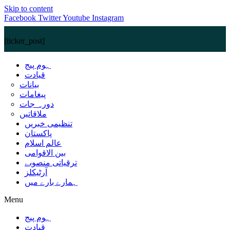
Skip to content
Facebook
Twitter
Youtube
Instagram
[ticker_post]
ہوم پیج
قیادت
بیانات
پیغامات
دورہ جات
ملاقاتیں
تنظیمی خبریں
پاکستان
عالم اسلام
بین الاقوامی
ترقیاتی منصوبے
آرٹیکلز
ہمارے بارے میں
Menu
ہوم پیج
قیادت