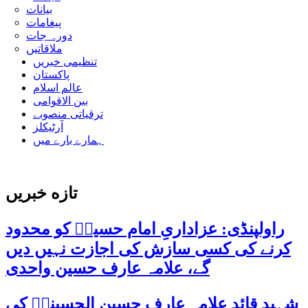
بیانات
پیغامات
دورہ جات
ملاقاتیں
تنظیمی خبریں
پاکستان
عالم اسلام
بین الاقوامی
ترقیاتی منصوبے
آرٹیکلز
ہمارے بارے میں
تازه خبریں
راولپنڈی: عزاداریِ امام حسینؑ کو محدود
کرنے کی کسی سازش کی اجازت نہیں دیں
گے، علامہ عارف حسین واحدی
شہید قائد علامہ عارف حسین الحسینیؒ کی