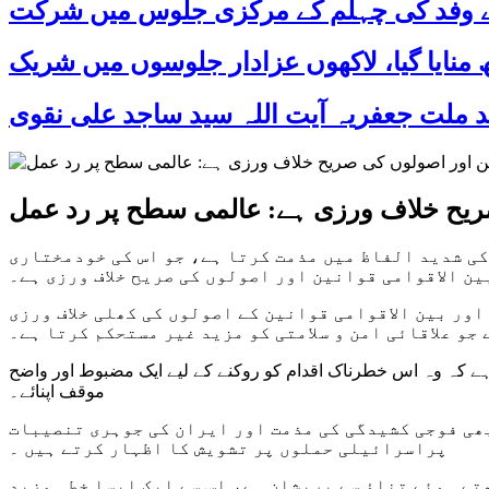
 کے وفد کی چہلم کے مرکزی جلوس میں شرکت
 صریح خلاف ورزی ہے: عالمی سطح پر رد عمل
کی شدید الفاظ میں مذمت کرتا ہے، جو اس کی خودمختاری
ین الاقوامی قوانین اور اصولوں کی صریح خلاف ورزی ہے۔
ور بین الاقوامی قوانین کے اصولوں کی کھلی خلاف ورزی
جو علاقائی امن و سلامتی کو مزید غیر مستحکم کرتا ہے۔
 ہے کہ وہ اس خطرناک اقدام کو روکنے کے لیے ایک مضبوط اور واضح
موقف اپنائے۔
ھی فوجی کشیدگی کی مذمت اور ایران کی جوہری تنصیبات
پراسرائیلی حملوں پر تشویش کا اظہار کرتے ہیں ۔
تے ہوئے تناؤ سے پریشان ہے، اس سے ایک ایسا خطہ مزید