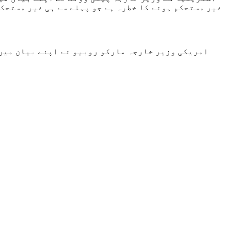
غیر مستحکم ہونے کا خطرہ ہے جو پہلے سے ہی غیر مستحک
امریکی وزیر خارجہ مارکو روبیو نے اپنے بیان میں 