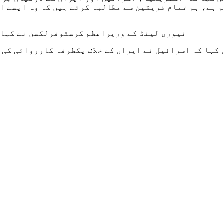
م ہے، ہم تمام فریقین سے مطالبہ کرتے ہیں کہ وہ ایسے ا
نیوزی لینڈ کے وزیراعظم کرسٹوفرلکسن نے کہا ک
کہا کہ اسرائیل نے ایران کے خلاف یکطرفہ کارروائی کی، 