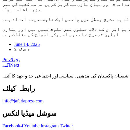
قدامات اور بیان بازی سے گریز کریں جس سے کشیدگی میں
مزید اضافہ ہو‘۔
ہ یہ مشرق وسطیٰ میں واقعی ایک ناپسندیدہ اقدام ہے۔
ہم ایران کے خلاف حملوں میں ملوث نہیں ہیں اور ہماری
اولین ترجیح خطے میں امریکی افواج کی حفاظت ہے۔
June 14, 2025
5:52 am
پچھلا
Prev
Next
اگلے
شیعیان پاکستان کی مذهبی , سیاسی اور اجتماعی جد و جهد کا آئینہ
info@jafariapress.com​
سوشل میڈیا لنکس
Facebook-f
Youtube
Instagram
Twitter