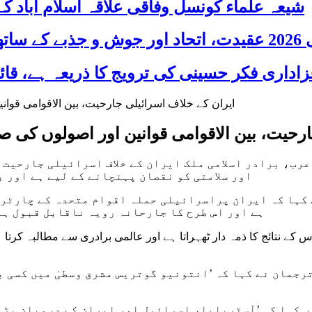
شیعہ علماء کونسل وفاقی علاقہ اسلام آباد
 شریک
ارحیت، بین الاقوامی قوانین اور اصولوں کی
عرب، برادر اسلامی ملک ایران کے خلاف اسرائیلی جارحیت 
اور سلامتی کو نقصان پہنچانے کے لیے ہے اور ب
کہا کہ ایران پراسرائیلی حملہ اقوام متحدہ کے چارٹر ا
ہے اور اس طرح کا جارحانہ رویہ ناقابل قبول ہے 
ے نتائج کا ذمہ دار ٹھہراتا ہے اور عالمی برادری سے مطالبہ کرتا
جمان نے کہا کہ ’انتونیو گوتریس مشرق وسطیٰ میں کسی ب
 کہا کہ ’آسٹریلیا، اسرائیل اور ایران کے درمیان بڑھ