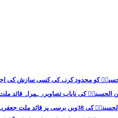
م حسینؑ کو محدود کرنے کی کسی سازش کی اج
 الحسینیؒ کی نایاب تصاویر، ہمراہ قائد ملت
علامہ ساجد علی نقوی کا اہم پیغام