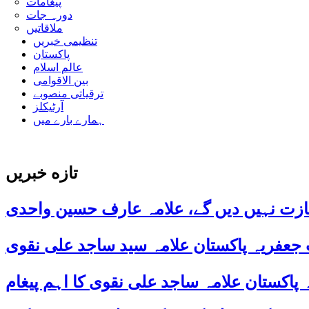
پیغامات
دورہ جات
ملاقاتیں
تنظیمی خبریں
پاکستان
عالم اسلام
بین الاقوامی
ترقیاتی منصوبے
آرٹیکلز
ہمارے بارے میں
تازه خبریں
ازت نہیں دیں گے، علامہ عارف حسین واحدی
 جعفریہ پاکستان علامہ سید ساجد علی نقوی