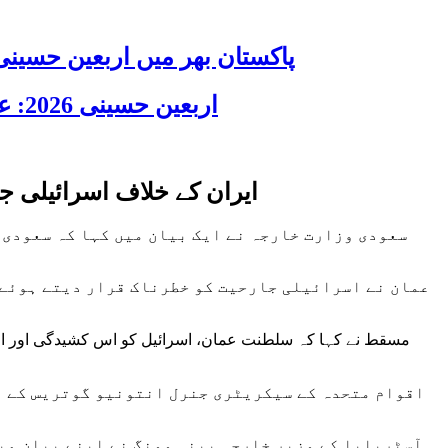
پاکستان بھر میں اربعین حسینی 2026 عقیدت، اتحاد اور جوش و جذبے کے ساتھ منایا گیا، لاکھوں عزادار جلوسوں میں
اربعین حسینی 2026: عزاداری فکر حسینی کی ترویج کا ذریعہ ہے، قائد ملت جعفریہ آیت اللہ سید ساجد علی نقوی
ایران کے خلاف اسرائیلی ج
سعودی وزارت خارجہ نے ایک بیان میں کہا کہ سعودی 
عمان نے اسرائیلی جارحیت کو خطرناک قرار دیتے ہوئے 
مسقط نے کہا کہ سلطنت عمان، اسرائیل کو اس کشیدگی اور اس ک
اقوام متحدہ کے سیکریٹری جنرل انتونیو گوتریس کے تر
آسٹریلیا کے وزیر خارجہ پینی وونگ نے اپنے بیان میں