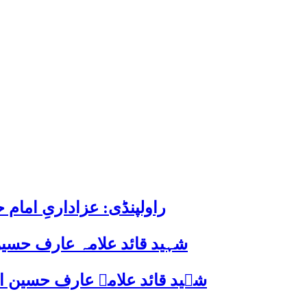
راولپنڈی: عزاداریِ اما
شہید قائد علامہ عارف حسین
شہید قائد علامہ عارف حسین الحسینیؒ کی 38ویں برسی پر قائد ملت جعفریہ پاکستان 