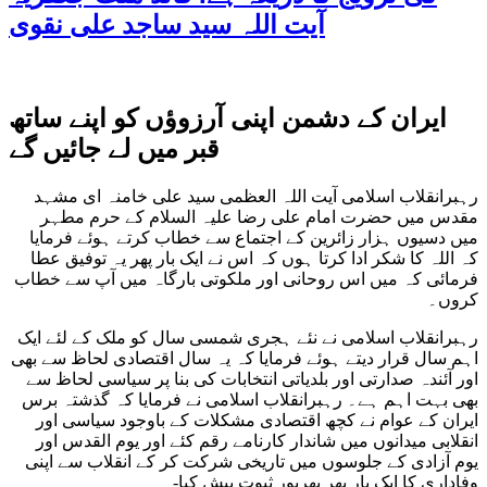
آیت اللہ سید ساجد علی نقوی
ایران کے دشمن اپنی آرزوؤں کو اپنے ساتھ
قبر میں لے جائیں گے
رہبرانقلاب اسلامی آیت اللہ العظمی سید علی خامنہ ای مشہد
مقدس میں حضرت امام علی رضا علیہ السلام کے حرم مطہر
میں دسیوں ہزار زائرین کے اجتماع سے خطاب کرتے ہوئے فرمایا
کہ اللہ کا شکر ادا کرتا ہوں کہ اس نے ایک بار پھر یہ توفیق عطا
فرمائی کہ میں اس روحانی اور ملکوتی بارگاہ میں آپ سے خطاب
کروں۔
رہبرانقلاب اسلامی نے نئے ہجری شمسی سال کو ملک کے لئے ایک
اہم سال قرار دیتے ہوئے فرمایا کہ یہ سال اقتصادی لحاظ سے بھی
اور آئندہ صدارتی اور بلدیاتی انتخابات کی بنا پر سیاسی لحاظ سے
بھی بہت اہم ہے۔ رہبرانقلاب اسلامی نے فرمایا کہ گذشتہ برس
ایران کے عوام نے کچھ اقتصادی مشکلات کے باوجود سیاسی اور
انقلابی میدانوں میں شاندار کارنامے رقم کئے اور یوم القدس اور
یوم آزادی کے جلوسوں میں تاریخی شرکت کر کے انقلاب سے اپنی
وفاداری کا ایک بار پھر بھرپور ثبوت پیش کیا-