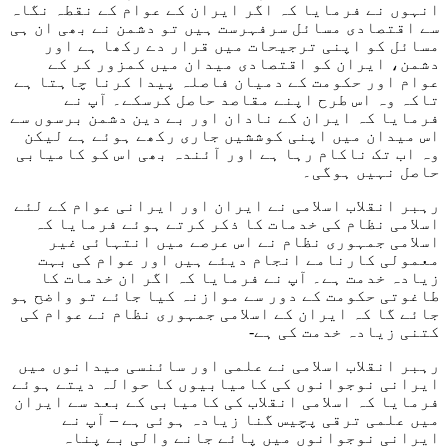
انہوں نے فرمایا کہ اگر ایران کے عوام کے نقطہ نگاہ
سے اقتصادی مسائل سرفہرست ہیں تو دشمن نے بھی ان ہی
مسائل کو اپنی ترجیحات میں قرار دے رکھا ہے اور
دشمن، ایران کو اقتصادی میدان میں کمزور کر کے
عوام اور حکومت کے دمیان فاصلہ پیدا کرنا چاہتا ہے
تاکہ وہ اس طرح اپنے مقاصد حاصل کرسکے۔ آپ نے
فرمایا کہ ایران کے نادان اور بے دین دشمن برسوں سے
اس میدان میں اپنی کوششیں جاری رکھے ہوئے ہے لیکن
وہ اب تک ناکام رہا ہے اور آئندہ بھی اس کو کامیابی
حاصل نہیں ہوگی۔
رہبر انقلاب اسلامی نے ایران اور ایرانی عوام کے لئے
اسلامی نظام کی خدمات کا ذکر کرتے ہوئے فرمایا کہ
اسلامی جمہوری نظام نے اس عرصے میں انتہائی غیر
معمولی کارنامے انجام دیئے ہیں اور عوام کی بہت
زیادہ خدمت ہے۔ آپ نے فرمایا کہ اگر ان خدمات کا
طاغوتی حکومت کے دور سے موازنہ کیا جائے تو واضح ہو
جائے گا کہ ایران کے اسلامی جمہوری نظام نے عوام کی
کتنی زیادہ خدمت کی ہے-
رہبر انقلاب اسلامی نے علمی اور سائنسی میدانوں میں
ایرانی نوجوانوں کی کامیابیوں کا حوالہ دیتے ہوئے
فرمایا کہ اسلامی انقلاب کی کامیابی کے بعد سے ایران
میں علمی ترقی پچیس گنا زیادہ ہوئی ہے – آپ نے
ایرانی نوجوانوں میں پائے جانے والی بے پناہ