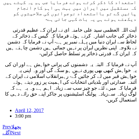
استعداد کا ذکر کرتے ہوئے فرمایا جب ہم یہ کہتے ہیں
کہ مستقبل میں ایران میں بہت ہی اہم کام انجام
پائیں گے تو بااستعداد نوجوانوں کی صلاحیتوں کو
دیکھتے ہوئے ہی یہ بات کہی جاتی ہے-
آیت اللہ العظمی سید علی خامنہ ای نے ایران کے عظیم قدرتی
ذخائر کی جانب اشارہ کرتے ہوئے فرمایا کہ گیس کے ذخائر کے
لحاظ سے ایران دنیا میں پہلے نمبر پر ہے- آپ نے فرمایا کہ دشمن
نے بلاوجہ اپنی نظریں ایران پر نہیں جمائی ہیں دشمن چاہتے ہیں
کہ ایران کے قدرتی ذخائر پر تسلط حاصل کرلیں-
آپ نے فرمایا کہ البتہ یہ دشمنوں کی پرانی خواہش ہے اور ان کی
یہ خواہش کبھی بھی پوری نہیں ہو سکے گی اور وہ اپنی یہ
خواہش قبر میں لے کر جائیں گے- رہبرانقلاب اسلامی نے ایران کے
آئندہ صدارتی اور بلدیاتی انتخابات کی اہمیت پر زور دیتے ہوئے
فرمایا کہ میرے لئے جو چیز سب سے زیادہ اہم ہے وہ یہ ہے کہ
لوگ زیادہ سےزیادہ پولنگ اسٹیشنوں پر جاکر اپنے حق رائے دہی کا
استعمال کریں-
April 12, 2017
3:00 pm
پچھلا
Prev
Next
اگلے