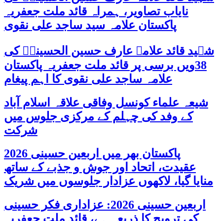
نایاب تصاویر، ہمراہ قائد ملت جعفریہ
پاکستان علامہ سید ساجد علی نقوی
شہید قائد علامہ عارف حسین الحسینیؒ کی
38ویں برسی پر قائد ملت جعفریہ پاکستان
علامہ ساجد علی نقوی کا اہم پیغام
شیعہ علماء کونسل وفاقی علاقہ اسلام آباد
کے وفد کی چہلم کے مرکزی جلوس میں
شرکت
پاکستان بھر میں اربعین حسینی 2026
عقیدت، اتحاد اور جوش و جذبے کے ساتھ
منایا گیا، لاکھوں عزادار جلوسوں میں شریک
اربعین حسینی 2026: عزاداری فکر حسینی
کی ترویج کا ذریعہ ہے، قائد ملت جعفریہ