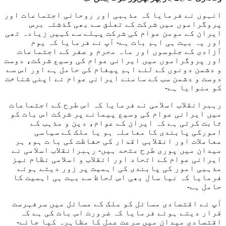
انہوں نے فرمایا کہ مذہبی اور روحانی اجتماعات اور
پروگراموں میں شرکت کے تعلق سے بھی گذشتہ برس
ایران کے مومن عوام کی شرکت پہلے سے کہیں زیادہ تھی
اور یہ بہت ہی اہم بات ہے- آپ نے فرمایا کہ یوم
آزادی کے جلوسوں اور ماہ محرم و صفر کے اجتماعات
اور پروگراموں میں ایرانی عوام کی وسیع شرکت، دوست
و دشمن دونوں کے لئے اہم پیغام کی حامل ہے اور اس سے
دوست و دشمن سب کے سامنے ایرانی عوام نے اپنی شناخت
کو منوایا ہے-
رہبرانقلاب اسلامی نے فرمایا کہ اس طرح کے اجتماعات
میں ایرانی عوام کی وسیع پیمانے پر شرکت اس بات کو
ثابت کرتی ہے کہ ایران کے عوام، دین و مذہب کے
امورکی پابندی کا معاملہ ہو یا ملک کے سیاسی
معاملات اور انقلابی اقدار کی حفاظت کی با ت ہو، ہر
میدان میں پوری طرح متحد ہیں- رہبرانقلاب اسلامی نے
ایرانی عوام کے اتحاد اور انقلاب و اسلامی نظام نیز
مذہبی امور کی پابندی کی اہمیت پر زور دیتے ہوئے
فرمایا کہ نیا سال بھی اس لحاظ سے بہت ہی اہمیت کا
حامل ہے-
آپ نے اقتصادی مسائل کو ملک کے مسائل میں سرفہرست
قرار دیتے ہوئے فرمایا کہ ضرورت اس بات کی ہے کہ
اقتصادی میدان میں سرعت عمل کا مظاہرہ کیا جائے-