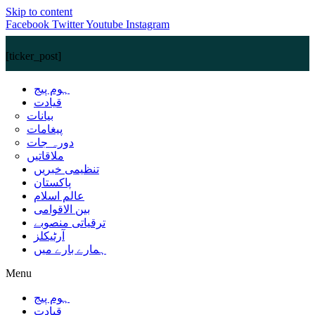
Skip to content
Facebook
Twitter
Youtube
Instagram
[ticker_post]
ہوم پیج
قیادت
بیانات
پیغامات
دورہ جات
ملاقاتیں
تنظیمی خبریں
پاکستان
عالم اسلام
بین الاقوامی
ترقیاتی منصوبے
آرٹیکلز
ہمارے بارے میں
Menu
ہوم پیج
قیادت