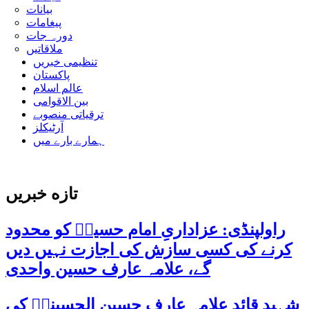
بیانات
پیغامات
دورہ جات
ملاقاتیں
تنظیمی خبریں
پاکستان
عالم اسلام
بین الاقوامی
ترقیاتی منصوبے
آرٹیکلز
ہمارے بارے میں
تازه خبریں
راولپنڈی: عزاداریِ امام حسینؑ کو محدود
کرنے کی کسی سازش کی اجازت نہیں دیں
گے، علامہ عارف حسین واحدی
شہید قائد علامہ عارف حسین الحسینیؒ کی