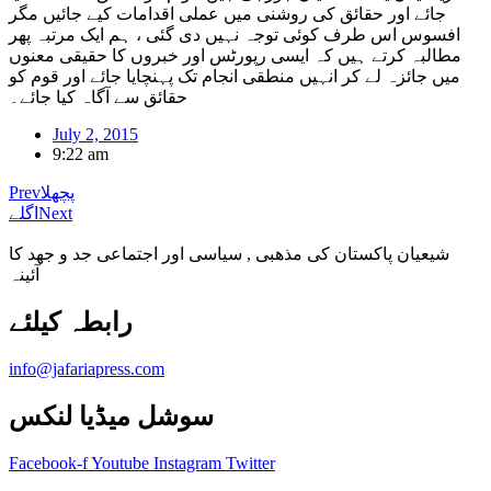
جائے اور حقائق کی روشنی میں عملی اقدامات کیے جائیں مگر
افسوس اس طرف کوئی توجہ نہیں دی گئی ، ہم ایک مرتبہ پھر
مطالبہ کرتے ہیں کہ ایسی رپورٹس اور خبروں کا حقیقی معنوں
میں جائزہ لے کر انہیں منطقی انجام تک پہنچایا جائے اور قوم کو
حقائق سے آگاہ کیا جائے۔
July 2, 2015
9:22 am
پچھلا
Prev
Next
اگلے
شیعیان پاکستان کی مذهبی , سیاسی اور اجتماعی جد و جهد کا
آئینہ
info@jafariapress.com​
سوشل میڈیا لنکس
Facebook-f
Youtube
Instagram
Twitter