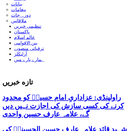
بیانات
پیغامات
دورہ جات
ملاقاتیں
تنظیمی خبریں
پاکستان
عالم اسلام
بین الاقوامی
ترقیاتی منصوبے
آرٹیکلز
ہمارے بارے میں
تازه خبریں
راولپنڈی: عزاداریِ امام حسینؑ کو محدود
کرنے کی کسی سازش کی اجازت نہیں دیں
گے، علامہ عارف حسین واحدی
شہید قائد علامہ عارف حسین الحسینیؒ کی