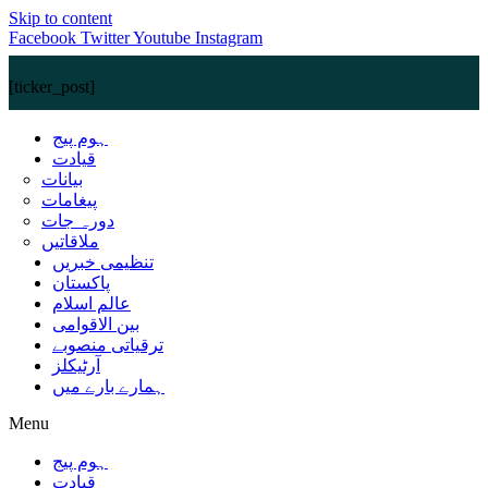
Skip to content
Facebook
Twitter
Youtube
Instagram
[ticker_post]
ہوم پیج
قیادت
بیانات
پیغامات
دورہ جات
ملاقاتیں
تنظیمی خبریں
پاکستان
عالم اسلام
بین الاقوامی
ترقیاتی منصوبے
آرٹیکلز
ہمارے بارے میں
Menu
ہوم پیج
قیادت