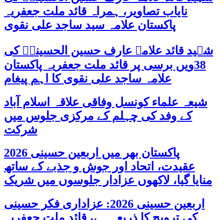
نایاب تصاویر، ہمراہ قائد ملت جعفریہ
پاکستان علامہ سید ساجد علی نقوی
شہید قائد علامہ عارف حسین الحسینیؒ کی
38ویں برسی پر قائد ملت جعفریہ پاکستان
علامہ ساجد علی نقوی کا اہم پیغام
شیعہ علماء کونسل وفاقی علاقہ اسلام آباد
کے وفد کی چہلم کے مرکزی جلوس میں
شرکت
پاکستان بھر میں اربعین حسینی 2026
عقیدت، اتحاد اور جوش و جذبے کے ساتھ
منایا گیا، لاکھوں عزادار جلوسوں میں شریک
اربعین حسینی 2026: عزاداری فکر حسینی
کی ترویج کا ذریعہ ہے، قائد ملت جعفریہ