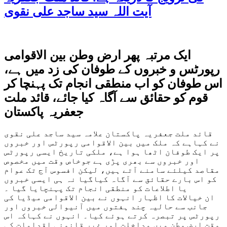
آیت اللہ سید ساجد علی نقوی
ایک مرتبہ پھر ارض وطن بین الاقوامی
رپورٹس و خبروں کے طوفان کی زد میں ہے،
اس طوفان کو اب منطقی انجام تک پہنچا کر
قوم کو حقائق سے آگاہ کیا جائے، قائد ملت
جعفریہ پاکستان
قائد ملت جعفریہ پاکستان علامہ سید ساجد علی نقوی
نے کہاہے کہ ملک میں بین الاقوامی رپورٹس اور خبروں
پر ایک طوفان اٹھا ہوا ہے، ملکی تاریخ ایسی رپورٹس
اور خبروں سے بھری پڑی ہے جوخاص وقت میں مخصوص
مقاصد کیلئے سامنے آتے ہیں، لیکن افسوس آج تک عوام
کو اس بارے حقائق سے آگاہ کیاگیا نہ ہی ایسی خبروں
یا اطلاعات کو منطقی انجام تک پہنچایا گیا ۔
ان خیالات کا اظہار انہوں نے بین الاقوامی میڈیا کی
جانب سے حالیہ چند ہفتوں میں آنیوالی خبروں اور
رپورٹس پر تبصرہ کرتے ہوئے کیا۔ انہوں نے کہاکہ اس
وقت ارض وطن میں مداخلت اور غیر قانونی اقدامات کی