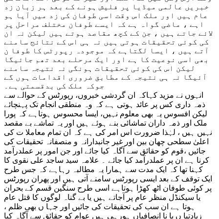
خبریں عالمی میڈیا پر فلیش ہونے کے بعد ہر زبان زد
عام ہیں اور ملک اس وقت اسی طوفان کی زد میں آیا ہو
اہے ، ماضی گواہ ہے کہ ایسے طوفان مختلف مراحل پر
لائے جاتے ہیں ، جن کے کچھ مقاصد ہوتے ہیں لیکن نہ ان
کی کوئی تحقیقات ہوتی ہیں نہ ہی اس کے نتائج سامنے
آتے ہیں ، ایسا لگتاہے کہ موجودہ رپورٹس کا طوفا ن
بھی اسی نوعیت کا ہے اور ایک مرحلے بعد تھم جائیگا
لیکن اس کی کوئی تحقیقات ہونگی نہ نتیجہ سامنے
آئیگا نہ ہی نتیجہ کے مطابق ضروری اقدامات ہوں گے
جوکہ ملک کی بدقسمتی ہے۔
انہوں نے مزید کہاکہ ان گردشی خبروں، رپورٹس کے حوالے سے
ذمہ داری کس پر عائد ہوتی ہے کہ وہ منطقی انجام تک پہنچائے
لیکن افسوس یہ بھی معلوم نہیں، ایسا محسوس ہوتاہے کہ پورا
ملک اور ذمہ داران تماشائی بنے ہوئے ہیں اور یہ تماشے بے مقصد
نہیں ہیں ، لہٰذا ضرورت اس امر کی ہے کہ ان تمام معاملا ت کی
اعلیٰ سطحی چھان بین اور غیر جانبدارانہ و منصفانہ تحقیقات کی
جائیں ،قوم کو حقائق سے آگاہ کیا جائے اور جن امور پر عملدرآمد
کرنا ہے ان پر عملدرآمد کیا جائے ۔ علامہ سید ساجد علی نقوی کا
کہنا تھا کہ ایک مدت سے ہمارا یہ مطالبہ رہاہے کہ جس طرح
ایک توقف کے بعد ایسی رپورٹس سامنے آتی ہیں اور پھران رپورٹس
پر کوئی طوفان اٹھ کھڑا ہوتاہے اسی طرح سنگین قسم کے بحران
یا سیکنڈل منظر عام پر آجاتے ہیں یا بے گناہ لوگوں کا قتل عام
ہوتا ہے ان سب کی تحقیقات کی جائیں اور جہا ں بھی ظلم ،
زیادتیا ں یا نا انصافیاں ہورہی ہیں عوام کو حقائق سے آگاہ کیا