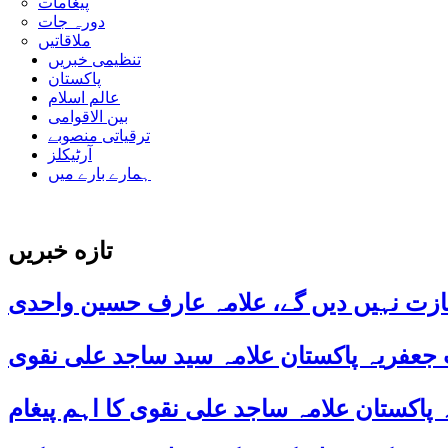
پیغامات
دورہ جات
ملاقاتیں
تنظیمی خبریں
پاکستان
عالم اسلام
بین الاقوامی
ترقیاتی منصوبے
آرٹیکلز
ہمارے بارے میں
تازه خبریں
ازت نہیں دیں گے، علامہ عارف حسین واحدی
 جعفریہ پاکستان علامہ سید ساجد علی نقوی