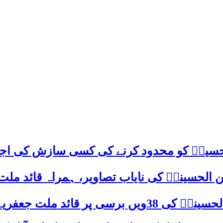
م حسینؑ کو محدود کرنے کی کسی سازش کی اج
 الحسینیؒ کی نایاب تصاویر، ہمراہ قائد ملت
علامہ ساجد علی نقوی کا اہم پیغام