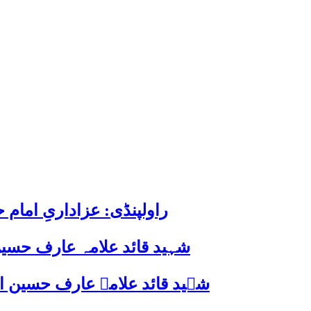
راولپنڈی: عزاداریِ اما
شہید قائد علامہ عارف حسین
شہید قائد علامہ عارف حسین الحسینیؒ کی 38ویں برسی پر قائد ملت جعفریہ پاکستان 