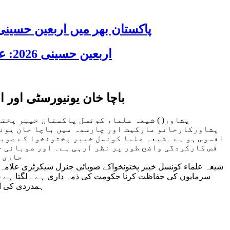
پاکستان بھر میں اربعین حسینی 2026 عقیدت، اتحاد اور جوش و جذبے کے ساتھ منایا گیا، لاکھوں عزادار جلوسوں میں
اربعین حسینی 2026: عزاداری فکر حسینی کی ترویج کا ذریعہ ہے، قائد ملت جعفریہ آیت اللہ سید ساجد علی نقوی
باچا خان یونیورسٹی اور 
پشاور( ) شیعہ علماء کونسل پاکستان خیبر پختو
پشاورکارخانو مارکیٹ اور چارسدہ میں باچا خان یونی
افسوس ہو ہے ۔شیعہ علما کونسل خیبر پختونخوا کے صوبائ
قص کارکردگی واضح طور پر نظر آرہی ہے۔ اور صوبائی ح
جاری ر
شیعہ علماء کونسل خیبر پختونخواکے صوبائی جنرل سیکرٹری علامہ 
سرمایوں کی حفاظت کرنا حکومت کی ذمہ داری ہے ۔لگتا ہے حکو
ہمدردی کی اظ