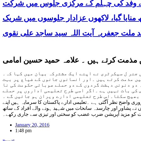
 کے وفد کی چہلم کے مرکزی جلوس میں شرکت
یں مذمت کرتے ہیں ۔ علامہ حمید حسین امامی
 جنر ل سیکرٹری نے اپنے ایک مشترکہ بیان میں کہا کہ۔
ں مذمت کرتے ہیں ۔اور انسانوں جانوں کے ضیاع پر بہت
 دو دنونں دہشت گردوں کے دو حملے صوبائی حکومت کی نا
 کی بات نہیں ہے ۔اگر اسی طرح تعلیمی اداروں پر حملے
 بھیج سکتا۔اس طرح تعلیمی ادارے ویران ہو جائیں گے ۔
ی واضح نظر آگئی ہے ۔تعلیمی ادارے پاکستان کا سرمایہ ہیں اپنے
 پشاور اور چارسدہ سانحات میں شہید ہونے والے افراد کے ساتھ
مت کو مزید آپریشن ضرب عضب کو سختی اور تیزی سے جاری رکھے۔
January 20, 2016
1:48 pm