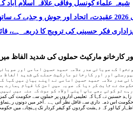
شیعہ علماء کونسل وفاقی علاقہ اسلام آباد
 شریک
اور کارخانو مارکیٹ حملوں کی شدید الفاظ م
نخوا کے صوبائی صدر علامہ حمید حسین امامی اور صوبائی
ورسٹی اور اور کارخانو مارکیٹ حملے کی شدید الفاظ می
ی صدر علامہ حمید حسین امامی نے اپنے بیان میں کہا کہ
کومت نے ثابت کر دیا کہ صوبہ میں امن کا قیام ہمارے بس
ہے تو کوئی بھی باپ اپنی اولاد کو موت کہ منہ میں نہیں
زاہد حسنین نے کہا کہ تعلیمی اداروں پر حملوں سے حکومت کی کمزور
مت اس ذمہ داری سے غافل نظر آتی ہے ۔آخر میں دونوں رہنماؤں نے
ہار کیا اور کہ دہشت گردوں کو کیفر کردار تک پہنچانے میں حکو