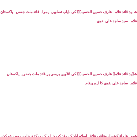
شہید قائد علامہ عارف حسین الحسینیؒ کی نایاب تصاویر، ہمراہ قائد ملت جعفریہ پاکستان
علامہ سید ساجد علی نقوی
شہید قائد علامہ عارف حسین الحسینیؒ کی 38ویں برسی پر قائد ملت جعفریہ پاکستان
علامہ ساجد علی نقوی کا اہم پیغام
شیعہ علماء کونسل وفاقی علاقہ اسلام آباد کے وفد کی چہلم کے مرکزی جلوس میں شرکت