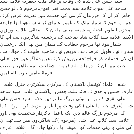
سید حسن علی شاه کی وفات پر قائد ملت جعفریه علامه سید
ساجد علی نقوی،علامه سید محمد تقی نقوی،مرحوم کے لواحقین
خاص کر ان کے فرزندان گرامی کی خدمت میں تعزیت عرض کرتے
هیں مرحوم کا شمار ملک کے نامور علمائ کرام سے هوتا تها جامعه
مخزن العلوم الجعفریه شیعه میانی ملتان کے ابتدائی طلاب اور زین
الاتقیا علامه سید گلاب شاه صاحب کے برجسته شاگردوں سے آپ کا
شمار هوتا تها مرحوم خطابت کے میدان میں بهی ایک درخشان
ستارے تهے طویل عرصے سے مریض تهے مذهب اهلبیت کے حوالے سے
ان کی خدمات کو خراج تحسین پیش کرتے هیں دعاگو هیں حق تعالی
جنت میں ان کے درجات بلند فرمائے شفاعت آئمه طاهرین نصیب
فرمائے،آمین یارب العالمین
شیعہ علماء کونسل پاکستان کے مرکزی سیکرٹری جنرل علامہ
عارف حسین واحدی نے قائد ملت جعفریہ پاکستان علامہ سید ساجد
علی نقوی کے بڑے بہنوئی بزرگ عالم دین علامہ سید حسن علی
شاہ (عرف جانے یا علی ) کی وفات پر اظہار تعزیت کرتے ہوئے کہا
کہ مرحوم بزرگ عالم دین ایک باعمل باکردار شخصیت تھی ،اور
علامہ سید گلاب علی شاہ (مرحوم )کے شاگردوں میں سے تھے ان
کی ملی و دینی خدمات کو ہمیشہ یا د رکھا جائے گا ۔ علامہ عارف