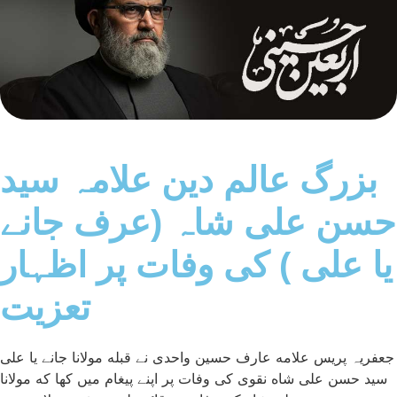
بزرگ عالم دین علامہ سید
حسن علی شاہ (عرف جانے
یا علی ) کی وفات پر اظہار
تعزیت
جعفریہ پریس علامه عارف حسین واحدی نے ‌قبله مولانا جانے یا علی
سید حسن علی شاه نقوی کی وفات پر اپنے پیغام میں کها که مولانا