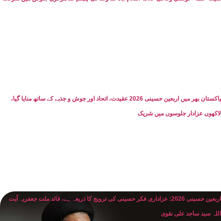
پاکستان بھر میں اربعین حسینی 2026 عقیدت، اتحاد اور جوش و جذبے کے ساتھ منایا گیا،
لاکھوں عزادار جلوسوں میں شریک
اربعین حسینی 2026: عزاداری فکر حسینی کی ترویج کا ذریعہ ہے، قائد ملت جعفریہ آیت
اللہ سید ساجد علی نقوی