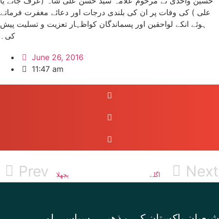
حسین واحدی نے مرحوم علامہ سید حسن علی شاہ (عرف جانے یا
علی ) کی وفات پر ان کی بلندی درجات اور دعائے مغفرت فرماتے
ہوئے انکے لواحقین اور پسماندگان کواظہار تعزیت و تسلیت پیش
کی۔
June 26, 2016
11:47 am
Prev
Next
اگلے
پچھلا
شیعیان پاکستان کی مذهبی , سیاسی اور