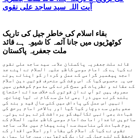
آیت اللہ سید ساجد علی نقوی
بقاء اسلام کی خاطر جیل کی تاریک
کوٹھڑیوں میں جانا آئمہ کا شیوہ ہے قائد
ملت جعفریہ پاکستان
قائد ملت جعفریہ پاکستان علامہ سید ساجد علی نقوی
نے کہا ہے کہ امام موسی کاظم علیہ السلام نے اپنے جد
امجد پیغمبر گرامی کے عمل و کردار کو اپناتے ہوئے
جب یہ محسوس کیا کہ اس وقت کی منحرف قوتیں دین اسلام
کے عقائد و نظریات کو مسخ کرنے کی مذموم کوششوں میں
مصروف ہیں تو آپ نے ان قوتوں کے خلاف صدائے احتجاج
بلند کرنے میں ذرا بھی تامل سے کام نہ لیا چنانچہ
انہیں اس عمل کی پاداش میں کئی سال قید و بند کی
صعوبتوں سے دوچار کیا گیا اور بالاخر امام برحق کی
شہادت بھی انہی تکالیف کو برداشت کرتے ہوئے ہوئی۔
ساتویں تاجدار امامت امام موسی کاظم علیہ السلام کے
یوم شہادت کی مناسبت سے اپنے پیغام میں علامہ ساجد
نقوی نے کہا کہ اسلام کی بقاء اور اسلامی اقدار کے
تحفظ کے لئے جیل کی تاریک کوٹھڑیوں میں جانا ہمارے