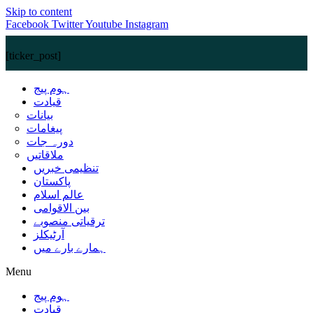
Skip to content
Facebook
Twitter
Youtube
Instagram
[ticker_post]
ہوم پیج
قیادت
بیانات
پیغامات
دورہ جات
ملاقاتیں
تنظیمی خبریں
پاکستان
عالم اسلام
بین الاقوامی
ترقیاتی منصوبے
آرٹیکلز
ہمارے بارے میں
Menu
ہوم پیج
قیادت