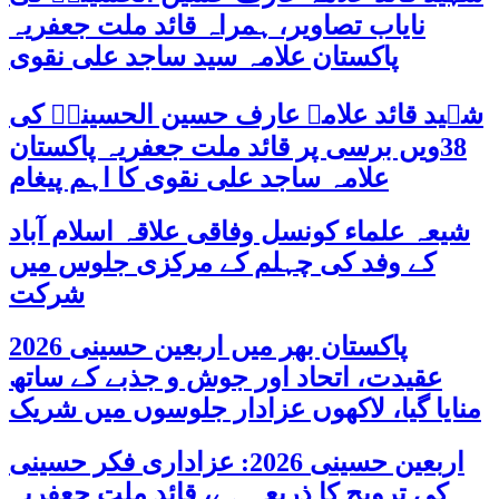
نایاب تصاویر، ہمراہ قائد ملت جعفریہ
پاکستان علامہ سید ساجد علی نقوی
شہید قائد علامہ عارف حسین الحسینیؒ کی
38ویں برسی پر قائد ملت جعفریہ پاکستان
علامہ ساجد علی نقوی کا اہم پیغام
شیعہ علماء کونسل وفاقی علاقہ اسلام آباد
کے وفد کی چہلم کے مرکزی جلوس میں
شرکت
پاکستان بھر میں اربعین حسینی 2026
عقیدت، اتحاد اور جوش و جذبے کے ساتھ
منایا گیا، لاکھوں عزادار جلوسوں میں شریک
اربعین حسینی 2026: عزاداری فکر حسینی
کی ترویج کا ذریعہ ہے، قائد ملت جعفریہ