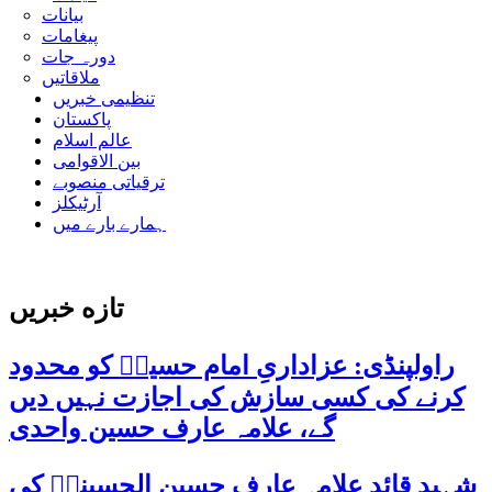
بیانات
پیغامات
دورہ جات
ملاقاتیں
تنظیمی خبریں
پاکستان
عالم اسلام
بین الاقوامی
ترقیاتی منصوبے
آرٹیکلز
ہمارے بارے میں
تازه خبریں
راولپنڈی: عزاداریِ امام حسینؑ کو محدود
کرنے کی کسی سازش کی اجازت نہیں دیں
گے، علامہ عارف حسین واحدی
شہید قائد علامہ عارف حسین الحسینیؒ کی