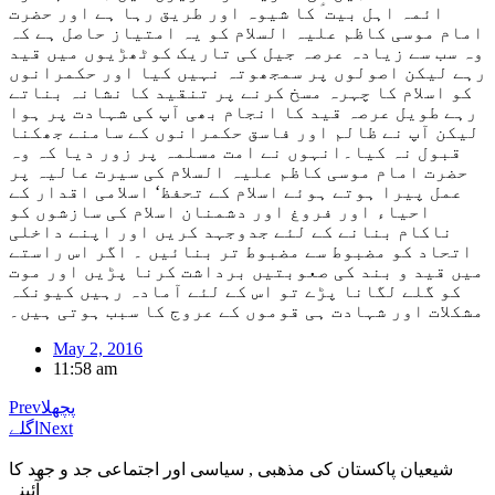
ائمہ اہل بیت ؑ کا شیوہ اور طریق رہا ہے اور حضرت
امام موسی کاظم علیہ السلام کو یہ امتیاز حاصل ہے کہ
وہ سب سے زیادہ عرصہ جیل کی تاریک کوٹھڑیوں میں قید
رہے لیکن اصولوں پر سمجھوتہ نہیں کیا اور حکمرانوں
کو اسلام کا چہرہ مسخ کرنے پر تنقید کا نشانہ بناتے
رہے طویل عرصہ قید کا انجام بھی آپ کی شہادت پر ہوا
لیکن آپ نے ظالم اور فاسق حکمرانوں کے سامنے جھکنا
قبول نہ کیا۔انہوں نے امت مسلمہ پر زور دیا کہ وہ
حضرت امام موسی کاظم علیہ السلام کی سیرت عالیہ پر
عمل پیرا ہوتے ہوئے اسلام کے تحفظ‘ اسلامی اقدار کے
احیاء اور فروغ اور دشمنان اسلام کی سازشوں کو
ناکام بنانے کے لئے جدوجہد کریں اور اپنے داخلی
اتحاد کو مضبوط سے مضبوط تر بنائیں ۔ اگر اس راستے
میں قید و بند کی صعوبتیں برداشت کرنا پڑیں اور موت
کو گلے لگانا پڑے تو اس کے لئے آمادہ رہیں کیونکہ
مشکلات اور شہادت ہی قوموں کے عروج کا سبب ہوتی ہیں۔
May 2, 2016
11:58 am
پچھلا
Prev
Next
اگلے
شیعیان پاکستان کی مذهبی , سیاسی اور اجتماعی جد و جهد کا
آئینہ