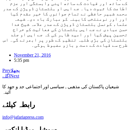
کے ساتھ اور قیادت کے ساتھ اپنی وابستگی اور عزم
اطاعت کا ثبوت دیا۔ جے ایس او بلتستان ڈویژن کے صدر
محمد شبیر حافظی نے تمام جوانوں کا خیر مقدم کیا
اور اور نومنتخب کابینہ کو مبارک باد دی۔ شیعہ
علماء کونسل بلتستان ڈویژن کے صدر علامہ شیخ فدا
حسن عبادی نے جے ایس بلتستان کی فعالیت کو خراج
تحسین پیش کیا اور امید ظاہر کی کہ جے ایس او جلد
بلتستان کی بڑی طلبہ تنظیم کے طور پر ابھرئے گی۔ اس
طرح سے قیادت کے دست و بازو مضبوط ہوگی۔
November 21, 2016
5:35 pm
پچھلا
Prev
Next
اگلے
شیعیان پاکستان کی مذهبی , سیاسی اور اجتماعی جد و جهد کا
آئینہ
info@jafariapress.com​
سوشل میڈیا لنکس