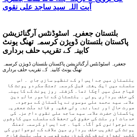
آیت اللہ سید ساجد علی نقوی
بلتستان جعفریہ اسٹوڈنٹس آرگنائزیشن
پاکستان بلتستان ڈویژن کرسمہ تھنگ یونٹ
کابینہ کے تقریب حلف برداری
جعفریہ اسٹوڈنٹس آرگنائزیشن پاکستان بلتستان ڈویژن کرسمہ
تھنگ یونٹ کابینہ کے تقریب حلف برداری
بلتستان میں جے ایس او کے تنظیم سازی جای ۔ اس
سلسلے میں ایک ہفتہ قبل کرسمہ تھنگ سکردو یونٹ کا
قیام عمل میں آچکا تھا۔ گزشتہ روز یونٹ کے کابینہ
کی حلف برداری ہوئی ۔ بلتستان کے نامور عالم دین
علامہ سید محمد علی موسوی نے پاکستان کے موجودہ
صورت حال اور نماءندہ ولی فقیہ و قائد ملّت جعفریہ
پاکستان حضرت علامہ سید ساجد علی نقوی دام عزہ کی
خدمات اور ملت کی حقوق کی تحفط کے سلسلے میں کاوشوں
سے نوجوانوں کو آگاہ کیا ۔ جے ایس او کرسمہ تھنگ
یونٹ کی تقریب حلف برداری مین علاقے کے نوجوانوں کی
کثیر تعداد نے شرکت کے ذریعے قومی و ملّی پلیٹ فارم