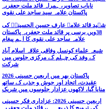
نایاب تصاویر، ہمراہ قائد ملت جعفریہ
پاکستان علامہ سید ساجد علی نقوی
شہید قائد علامہ عارف حسین الحسینیؒ کی
38ویں برسی پر قائد ملت جعفریہ پاکستان
علامہ ساجد علی نقوی کا اہم پیغام
شیعہ علماء کونسل وفاقی علاقہ اسلام آباد
کے وفد کی چہلم کے مرکزی جلوس میں
شرکت
پاکستان بھر میں اربعین حسینی 2026
عقیدت، اتحاد اور جوش و جذبے کے ساتھ
منایا گیا، لاکھوں عزادار جلوسوں میں شریک
اربعین حسینی 2026: عزاداری فکر حسینی
کی ترویج کا ذریعہ ہے، قائد ملت جعفریہ