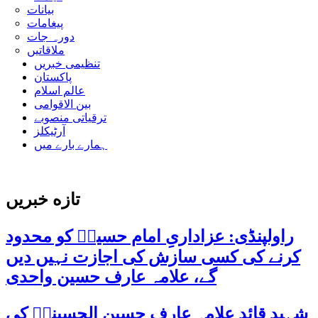
بیانات
پیغامات
دورہ جات
ملاقاتیں
تنظیمی خبریں
پاکستان
عالم اسلام
بین الاقوامی
ترقیاتی منصوبے
آرٹیکلز
ہمارے بارے میں
تازه خبریں
راولپنڈی: عزاداریِ امام حسینؑ کو محدود
کرنے کی کسی سازش کی اجازت نہیں دیں
گے، علامہ عارف حسین واحدی
شہید قائد علامہ عارف حسین الحسینیؒ کی