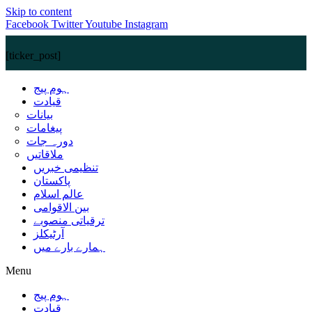
Skip to content
Facebook
Twitter
Youtube
Instagram
[ticker_post]
ہوم پیج
قیادت
بیانات
پیغامات
دورہ جات
ملاقاتیں
تنظیمی خبریں
پاکستان
عالم اسلام
بین الاقوامی
ترقیاتی منصوبے
آرٹیکلز
ہمارے بارے میں
Menu
ہوم پیج
قیادت