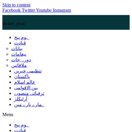
Skip to content
Facebook
Twitter
Youtube
Instagram
[ticker_post]
ہوم پیج
قیادت
بیانات
پیغامات
دورہ جات
ملاقاتیں
تنظیمی خبریں
پاکستان
عالم اسلام
بین الاقوامی
ترقیاتی منصوبے
آرٹیکلز
ہمارے بارے میں
Menu
ہوم پیج
قیادت