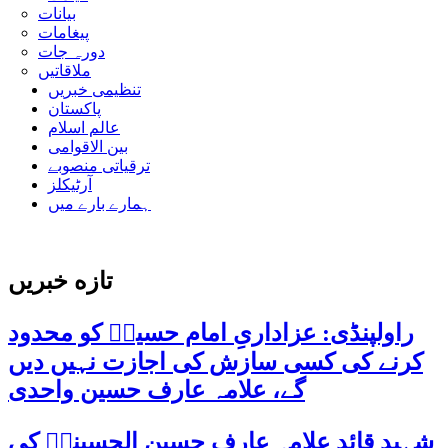
بیانات
پیغامات
دورہ جات
ملاقاتیں
تنظیمی خبریں
پاکستان
عالم اسلام
بین الاقوامی
ترقیاتی منصوبے
آرٹیکلز
ہمارے بارے میں
تازه خبریں
راولپنڈی: عزاداریِ امام حسینؑ کو محدود
کرنے کی کسی سازش کی اجازت نہیں دیں
گے، علامہ عارف حسین واحدی
شہید قائد علامہ عارف حسین الحسینیؒ کی