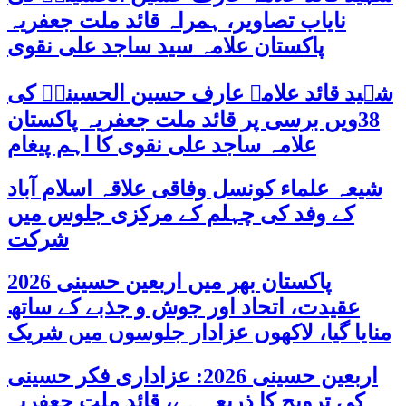
نایاب تصاویر، ہمراہ قائد ملت جعفریہ
پاکستان علامہ سید ساجد علی نقوی
شہید قائد علامہ عارف حسین الحسینیؒ کی
38ویں برسی پر قائد ملت جعفریہ پاکستان
علامہ ساجد علی نقوی کا اہم پیغام
شیعہ علماء کونسل وفاقی علاقہ اسلام آباد
کے وفد کی چہلم کے مرکزی جلوس میں
شرکت
پاکستان بھر میں اربعین حسینی 2026
عقیدت، اتحاد اور جوش و جذبے کے ساتھ
منایا گیا، لاکھوں عزادار جلوسوں میں شریک
اربعین حسینی 2026: عزاداری فکر حسینی
کی ترویج کا ذریعہ ہے، قائد ملت جعفریہ