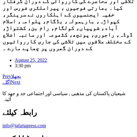
تلاشی اور محاصرے کی کارروائی کے دوران گرفتار
کیا۔ بھارتی فوجیوں ، پیراملٹری فورس اور
خفیہ ایجنسیوں کے اہلکاروں نے سرینگر،
کپواڑہ، بارہمولہ، بڈگام، پلوامہ، اسلام
آباد، شوپیاں، کولگام، رام بن، کشتواڑ،
ڈوڈہ، راجوری، پونچھ، کٹھوعہ اور سانبہ اضلاع
کے مختلف علاقوں میں تلاشی کی جاری کارروائیوں
کے دوران گھروں پر چھاپے مارے ۔
August 25, 2022
3:30 pm
پچھلا
Prev
Next
اگلے
شیعیان پاکستان کی مذهبی , سیاسی اور اجتماعی جد و جهد کا
آئینہ
info@jafariapress.com​